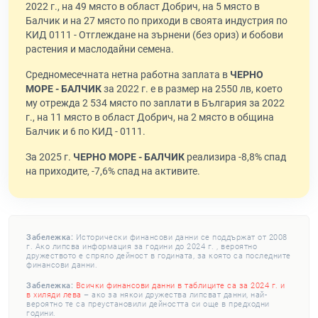
2022 г., на 49 място в област Добрич, на 5 място в
Балчик и на 27 място по приходи в своята индустрия по
КИД 0111 - Отглеждане на зърнени (без ориз) и бобови
растения и маслодайни семена.
Средномесечната нетна работна заплата в
ЧЕРНО
МОРЕ - БАЛЧИК
за 2022 г. е в размер на 2550 лв, което
му отрежда 2 534 място по заплати в България за 2022
г., на 11 място в област Добрич, на 2 място в община
Балчик и 6 по КИД - 0111.
За 2025 г.
ЧЕРНО МОРЕ - БАЛЧИК
реализира -8,8% спад
на приходите, -7,6% спад на активите.
Забележка:
Исторически финансови данни се поддържат от 2008
г. Ако липсва информация за години до 2024 г. , вероятно
дружеството е спряло дейност в годината, за която са последните
финансови данни.
Забележка:
Всички финансови данни в таблиците са за 2024 г. и
в хиляди лева
– ако за някои дружества липсват данни, най-
вероятно те са преустановили дейността си още в предходни
години.