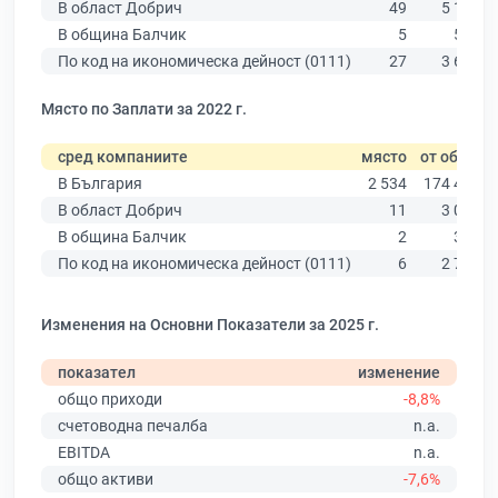
В област Добрич
49
5 156
В община Балчик
5
556
По код на икономическа дейност (0111)
27
3 640
Място по Заплати за 2022 г.
сред компаниите
място
от общо
В България
2 534
174 403
В област Добрич
11
3 081
В община Балчик
2
310
По код на икономическа дейност (0111)
6
2 706
Изменения на Основни Показатели за 2025 г.
показател
изменение
общо приходи
-8,8%
счетоводна печалба
n.a.
EBITDA
n.a.
общо активи
-7,6%