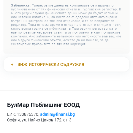
Забележка:
Финансовите данни на компаниите се извличат от
публикуваните от тях финансови отчети в Търговския регистър. В
много редки случаи финансовите данни може да бъдат непълни
или неточно извлечени, за което са създадени автоматизирани
вътрешни контроли за тяхното откриване, и те се поправят от
редактор. Това отнема време с оглед на стотиците хиляди отчети,
които всяка година се публикуват в Търговския регистър, като
ние поправяме несъответствията от по-големите към по-малките
компании. Ако забележите непълноти или неточности във вашите
или в други финансови отчети, можете да ни пишете, за да
ескалираме приоритета за тяхната корекция.
ВИЖ
ИСТОРИЧЕСКИ СЪДРУЖИЯ
БулМар Пъблишинг ЕООД
ЕИК: 130876370,
admin@finansi.bg
София, ул. Найчо Цанов 172, ет. 3