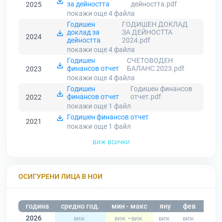
за дейността
дейността.pdf
2025
покажи още 4
файла
Годишен
ГОДИШЕН ДОКЛАД
доклад за
ЗА ДЕЙНОСТТА
2024
дейността
2024.pdf
покажи още 4
файла
Годишен
СЧЕТОВОДЕН
финансов отчет
БАЛАНС 2023.pdf
2023
покажи още 4
файла
Годишен
Годишен финансов
финансов отчет
отчет.pdf
2022
покажи още 1
файл
Годишен финансов отчет
2021
покажи още 1
файл
виж всички
ОСИГУРЕНИ ЛИЦА В НОИ
година
средно год.
мин - макс
яну
фев
мар
2026
-