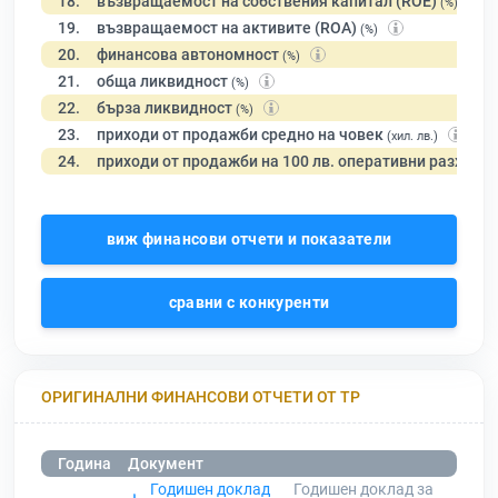
18.
възвращаемост на собствения капитал (ROE)
(%)
19.
възвращаемост на активите (ROA)
(%)
20.
финансова автономност
(%)
21.
обща ликвидност
(%)
22.
бърза ликвидност
(%)
23.
приходи от продажби средно на човек
(хил. лв.)
24.
приходи от продажби на 100 лв. оперативни разходи
виж финансови отчети и показатели
сравни с конкуренти
ОРИГИНАЛНИ ФИНАНСОВИ ОТЧЕТИ ОТ ТР
Година
Документ
Годишен доклад
Годишен доклад за