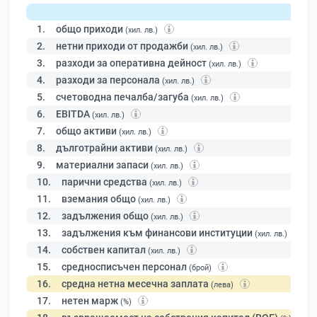
1.
общо приходи
(хил. лв.)
2.
нетни приходи от продажби
(хил. лв.)
3.
разходи за оперативна дейност
(хил. лв.)
4.
разходи за персонала
(хил. лв.)
5.
счетоводна печалба/загуба
(хил. лв.)
6.
EBITDA
(хил. лв.)
7.
общо активи
(хил. лв.)
8.
дълготрайни активи
(хил. лв.)
9.
материални запаси
(хил. лв.)
10.
парични средства
(хил. лв.)
11.
вземания общо
(хил. лв.)
12.
задължения общо
(хил. лв.)
13.
задължения към финансови институции
(хил. лв.)
14.
собствен капитал
(хил. лв.)
15.
средносписъчен персонал
(брой)
16.
средна нетна месечна заплата
(лева)
17.
нетен марж
(%)