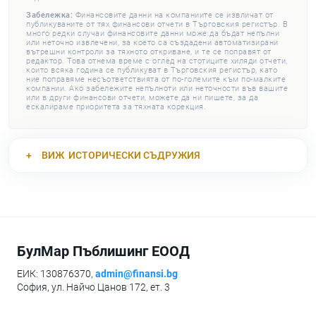
Забележка:
Финансовите данни на компаниите се извличат от
публикуваните от тях финансови отчети в Търговския регистър. В
много редки случаи финансовите данни може да бъдат непълни
или неточно извлечени, за което са създадени автоматизирани
вътрешни контроли за тяхното откриване, и те се поправят от
редактор. Това отнема време с оглед на стотиците хиляди отчети,
които всяка година се публикуват в Търговския регистър, като
ние поправяме несъответствията от по-големите към по-малките
компании. Ако забележите непълноти или неточности във вашите
или в други финансови отчети, можете да ни пишете, за да
ескалираме приоритета за тяхната корекция.
ВИЖ
ИСТОРИЧЕСКИ СЪДРУЖИЯ
БулМар Пъблишинг ЕООД
ЕИК: 130876370,
admin@finansi.bg
София, ул. Найчо Цанов 172, ет. 3