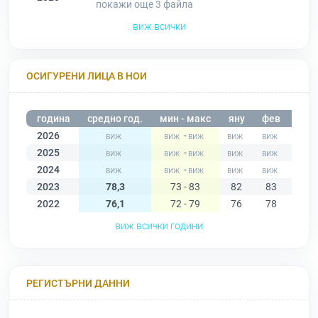
покажи още 3
файла
виж всички
ОСИГУРЕНИ ЛИЦА В НОИ
година
средно год.
мин - макс
яну
фев
мар
2026
-
2025
-
2024
-
2023
78,3
73 - 83
82
83
81
2022
76,1
72 - 79
76
78
78
виж всички години
РЕГИСТЪРНИ ДАННИ