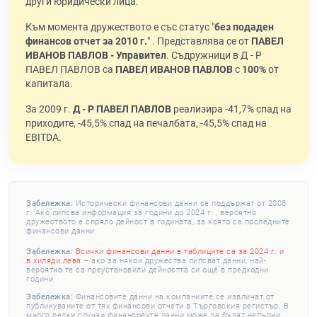
други юридически лица.
Към момента дружеството е със статус "
без подаден
финансов отчет за 2010 г.
" . Представлява се от
ПАВЕЛ
ИВАНОВ ПАВЛОВ - Управител
. Съдружници в Д - Р
ПАВЕЛ ПАВЛОВ са
ПАВЕЛ ИВАНОВ ПАВЛОВ
с
100%
от
капитала.
За 2009 г.
Д - Р ПАВЕЛ ПАВЛОВ
реализира -41,7% спад на
приходите, -45,5% спад на печалбата, -45,5% спад на
EBITDA.
Забележка:
Исторически финансови данни се поддържат от 2008
г. Ако липсва информация за години до 2024 г. , вероятно
дружеството е спряло дейност в годината, за която са последните
финансови данни.
Забележка:
Всички финансови данни в таблиците са за 2024 г. и
в хиляди лева
– ако за някои дружества липсват данни, най-
вероятно те са преустановили дейността си още в предходни
години.
Забележка:
Финансовите данни на компаниите се извличат от
публикуваните от тях финансови отчети в Търговския регистър. В
много редки случаи финансовите данни може да бъдат непълни