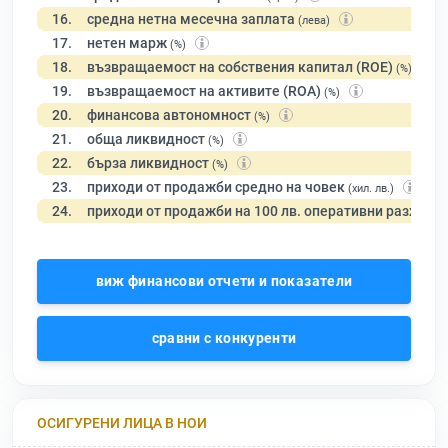
16.
средна нетна месечна заплата
(лева)
17.
нетен марж
(%)
18.
възвращаемост на собствения капитал (ROE)
(%)
19.
възвращаемост на активите (ROA)
(%)
20.
финансова автономност
(%)
21.
обща ликвидност
(%)
22.
бърза ликвидност
(%)
23.
приходи от продажби средно на човек
(хил. лв.)
24.
приходи от продажби на 100 лв. оперативни разходи
виж финансови отчети и показатели
сравни с конкуренти
ОСИГУРЕНИ ЛИЦА В НОИ