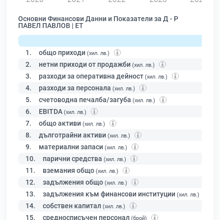
Основни Финансови Данни и Показатели за Д - Р
ПАВЕЛ ПАВЛОВ | ЕТ
1.
общо приходи
(хил. лв.)
2.
нетни приходи от продажби
(хил. лв.)
3.
разходи за оперативна дейност
(хил. лв.)
4.
разходи за персонала
(хил. лв.)
5.
счетоводна печалба/загуба
(хил. лв.)
6.
EBITDA
(хил. лв.)
7.
общо активи
(хил. лв.)
8.
дълготрайни активи
(хил. лв.)
9.
материални запаси
(хил. лв.)
10.
парични средства
(хил. лв.)
11.
вземания общо
(хил. лв.)
12.
задължения общо
(хил. лв.)
13.
задължения към финансови институции
(хил. лв.)
14.
собствен капитал
(хил. лв.)
15.
средносписъчен персонал
(брой)