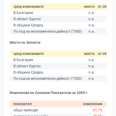
сред компаниите
място
от общо
В България
n.a.
В област Бургас
n.a.
В община Средец
n.a.
По код на икономическа дейност (7500)
n.a.
Място по Заплати
сред компаниите
място
от общо
В България
n.a.
В област Бургас
n.a.
В община Средец
n.a.
По код на икономическа дейност (7500)
n.a.
Изменения на Основни Показатели за 2009 г.
показател
изменение
общо приходи
-41,7%