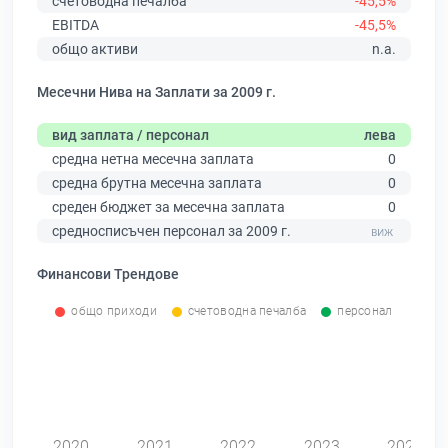
счетоводна печалба
-45,5%
EBITDA
-45,5%
общо активи
n.a.
Месечни Нива на Заплати за 2009 г.
вид заплата / персонал
лева
средна нетна месечна заплата
0
средна брутна месечна заплата
0
среден бюджет за месечна заплата
0
средносписъчен персонал за 2009 г.
Финансови Трендове
общо приходи
счетоводна печалба
персонал
0
2020
2021
2022
2023
2024