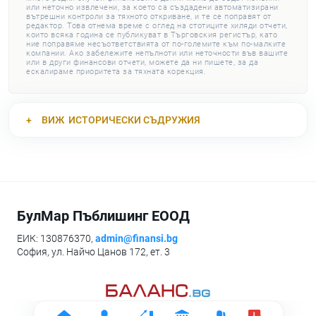
или неточно извлечени, за което са създадени автоматизирани
вътрешни контроли за тяхното откриване, и те се поправят от
редактор. Това отнема време с оглед на стотиците хиляди отчети,
които всяка година се публикуват в Търговския регистър, като
ние поправяме несъответствията от по-големите към по-малките
компании. Ако забележите непълноти или неточности във вашите
или в други финансови отчети, можете да ни пишете, за да
ескалираме приоритета за тяхната корекция.
ВИЖ
ИСТОРИЧЕСКИ СЪДРУЖИЯ
БулМар Пъблишинг ЕООД
ЕИК: 130876370,
admin@finansi.bg
София, ул. Найчо Цанов 172, ет. 3