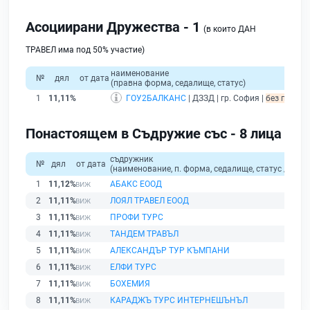
Асоциирани Дружества - 1
(в които ДАН
ТРАВЕЛ има под 50% участие)
наименование
№
дял
от дата
(правна форма, седалище, статус)
1
11,11%
ГОУ2БАЛКАНС
| ДЗЗД | гр. София |
без подаде
Понастоящем в Съдружие със - 8 лица
съдружник
№
дял
от дата
(наименование, п. форма, седалище, статус / физи
1
11,12%
АБАКС ЕООД
2
11,11%
ЛОЯЛ ТРАВЕЛ ЕООД
3
11,11%
ПРОФИ ТУРС
4
11,11%
ТАНДЕМ ТРАВЪЛ
5
11,11%
АЛЕКСАНДЪР ТУР КЪМПАНИ
6
11,11%
ЕЛФИ ТУРС
7
11,11%
БОХЕМИЯ
8
11,11%
КАРАДЖЪ ТУРС ИНТЕРНЕШЪНЪЛ