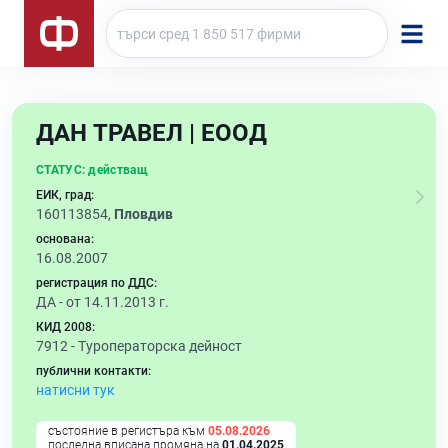
ДАН ТРАВЕЛ | ЕООД
СТАТУС:
действащ
ЕИК, град:
160113854,
Пловдив
основана:
16.08.2007
регистрация по ДДС:
ДА - от 14.11.2013 г.
КИД 2008:
7912 -
Туроператорска дейност
публични контакти:
натисни тук
състояние в регистъра към
05.08.2026
последна вписана промяна на
01.04.2025