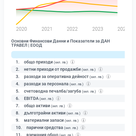
0
2020
2021
2022
2023
2024
Основни Финансови Данни и Показатели за ДАН
ТРАВЕЛ | ЕООД
1.
общо приходи
(хил. лв.)
2.
нетни приходи от продажби
(хил. лв.)
3.
разходи за оперативна дейност
(хил. лв.)
4.
разходи за персонала
(хил. лв.)
5.
счетоводна печалба/загуба
(хил. лв.)
6.
EBITDA
(хил. лв.)
7.
общо активи
(хил. лв.)
8.
дълготрайни активи
(хил. лв.)
9.
материални запаси
(хил. лв.)
10.
парични средства
(хил. лв.)
11.
вземания общо
(хил. лв.)