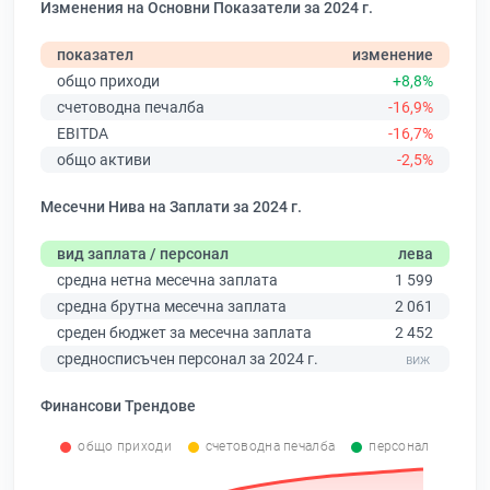
Изменения на Основни Показатели за 2024 г.
показател
изменение
общо приходи
+8,8%
счетоводна печалба
-16,9%
EBITDA
-16,7%
общо активи
-2,5%
Месечни Нива на Заплати за 2024 г.
вид заплата / персонал
лева
средна нетна месечна заплата
1 599
средна брутна месечна заплата
2 061
среден бюджет за месечна заплата
2 452
средносписъчен персонал за 2024 г.
Финансови Трендове
общо приходи
счетоводна печалба
персонал