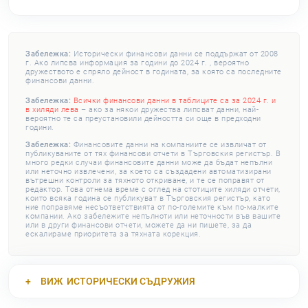
Забележка:
Исторически финансови данни се поддържат от 2008
г. Ако липсва информация за години до 2024 г. , вероятно
дружеството е спряло дейност в годината, за която са последните
финансови данни.
Забележка:
Всички финансови данни в таблиците са за 2024 г. и
в хиляди лева
– ако за някои дружества липсват данни, най-
вероятно те са преустановили дейността си още в предходни
години.
Забележка:
Финансовите данни на компаниите се извличат от
публикуваните от тях финансови отчети в Търговския регистър. В
много редки случаи финансовите данни може да бъдат непълни
или неточно извлечени, за което са създадени автоматизирани
вътрешни контроли за тяхното откриване, и те се поправят от
редактор. Това отнема време с оглед на стотиците хиляди отчети,
които всяка година се публикуват в Търговския регистър, като
ние поправяме несъответствията от по-големите към по-малките
компании. Ако забележите непълноти или неточности във вашите
или в други финансови отчети, можете да ни пишете, за да
ескалираме приоритета за тяхната корекция.
ВИЖ
ИСТОРИЧЕСКИ СЪДРУЖИЯ