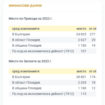
ФИНАНСОВИ ДАННИ
Място по Приходи за 2022 г.
сред компаниите
място
от общо
В България
24 825
277 019
В област Пловдив
2 627
29 067
В община Пловдив
1 740
19 939
По код на икономическа дейност (7912)
107
770
Място по Заплати за 2022 г.
сред компаниите
място
от общо
В България
28 801
174 403
В област Пловдив
2 329
18 305
В община Пловдив
1 740
12 387
По код на икономическа дейност (7912)
115
533