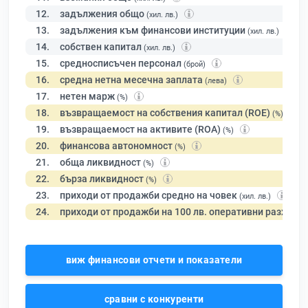
12.
задължения общо
(хил. лв.)
13.
задължения към финансови институции
(хил. лв.)
14.
собствен капитал
(хил. лв.)
15.
средносписъчен персонал
(брой)
16.
средна нетна месечна заплата
(лева)
17.
нетен марж
(%)
18.
възвращаемост на собствения капитал (ROE)
(%)
19.
възвращаемост на активите (ROA)
(%)
20.
финансова автономност
(%)
21.
обща ликвидност
(%)
22.
бърза ликвидност
(%)
23.
приходи от продажби средно на човек
(хил. лв.)
24.
приходи от продажби на 100 лв. оперативни разходи
виж финансови отчети и показатели
сравни с конкуренти