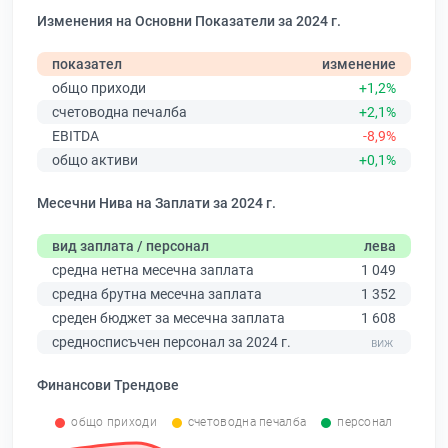
Изменения на Основни Показатели за 2024 г.
показател
изменение
общо приходи
+1,2%
счетоводна печалба
+2,1%
EBITDA
-8,9%
общо активи
+0,1%
Месечни Нива на Заплати за 2024 г.
вид заплата / персонал
лева
средна нетна месечна заплата
1 049
средна брутна месечна заплата
1 352
среден бюджет за месечна заплата
1 608
средносписъчен персонал за 2024 г.
Финансови Трендове
общо приходи
счетоводна печалба
персонал