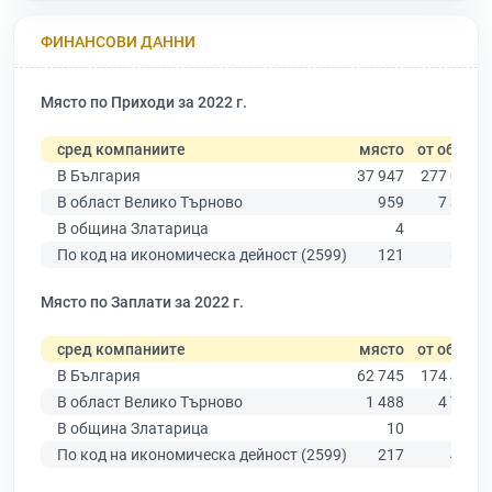
ФИНАНСОВИ ДАННИ
Място по Приходи за 2022 г.
сред компаниите
място
от общо
В България
37 947
277 019
В област Велико Търново
959
7 358
В община Златарица
4
51
По код на икономическа дейност (2599)
121
662
Място по Заплати за 2022 г.
сред компаниите
място
от общо
В България
62 745
174 403
В област Велико Търново
1 488
4 787
В община Златарица
10
29
По код на икономическа дейност (2599)
217
477