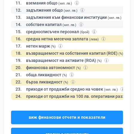
11.
вземания общо
(хил. лв.)
12.
задължения общо
(хил. лв.)
13.
задължения към финансови институции
(хил. лв.)
14.
собствен капитал
(хил. лв.)
15.
средносписъчен персонал
(брой)
16.
средна нетна месечна заплата
(лева)
17.
нетен марж
(%)
18.
възвращаемост на собствения капитал (ROE)
(%)
19.
възвращаемост на активите (ROA)
(%)
20.
финансова автономност
(%)
21.
обща ликвидност
(%)
22.
бърза ликвидност
(%)
23.
приходи от продажби средно на човек
(хил. лв.)
24.
приходи от продажби на 100 лв. оперативни разходи
виж финансови отчети и показатели