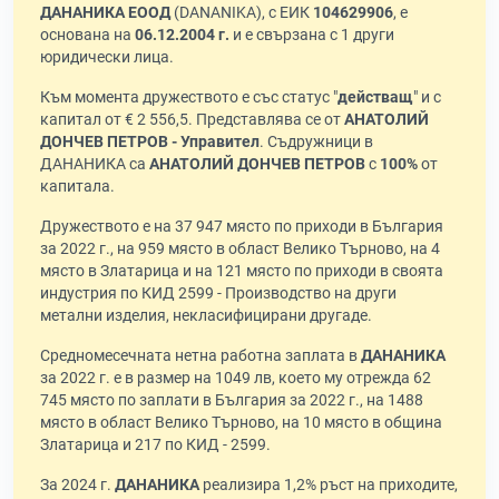
ДАНАНИКА ЕООД
(DANANIKA), с ЕИК
104629906
, е
основана на
06.12.2004 г.
и е свързана с 1 други
юридически лица.
Към момента дружеството е със статус "
действащ
" и с
капитал от € 2 556,5. Представлява се от
АНАТОЛИЙ
ДОНЧЕВ ПЕТРОВ - Управител
. Съдружници в
ДАНАНИКА са
АНАТОЛИЙ ДОНЧЕВ ПЕТРОВ
с
100%
от
капитала.
Дружеството е на 37 947 място по приходи в България
за 2022 г., на 959 място в област Велико Търново, на 4
място в Златарица и на 121 място по приходи в своята
индустрия по КИД 2599 - Производство на други
метални изделия, некласифицирани другаде.
Средномесечната нетна работна заплата в
ДАНАНИКА
за 2022 г. е в размер на 1049 лв, което му отрежда 62
745 място по заплати в България за 2022 г., на 1488
място в област Велико Търново, на 10 място в община
Златарица и 217 по КИД - 2599.
За 2024 г.
ДАНАНИКА
реализира 1,2% ръст на приходите,