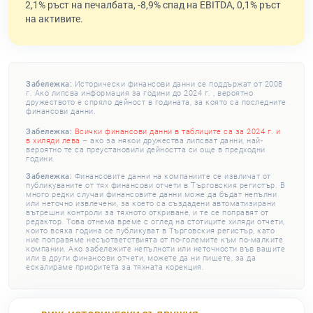
2,1% ръст на печалбата, -8,9% спад на EBITDA, 0,1% ръст
на активите.
Забележка:
Исторически финансови данни се поддържат от 2008
г. Ако липсва информация за години до 2024 г. , вероятно
дружеството е спряло дейност в годината, за която са последните
финансови данни.
Забележка:
Всички финансови данни в таблиците са за 2024 г. и
в хиляди лева
– ако за някои дружества липсват данни, най-
вероятно те са преустановили дейността си още в предходни
години.
Забележка:
Финансовите данни на компаниите се извличат от
публикуваните от тях финансови отчети в Търговския регистър. В
много редки случаи финансовите данни може да бъдат непълни
или неточно извлечени, за което са създадени автоматизирани
вътрешни контроли за тяхното откриване, и те се поправят от
редактор. Това отнема време с оглед на стотиците хиляди отчети,
които всяка година се публикуват в Търговския регистър, като
ние поправяме несъответствията от по-големите към по-малките
компании. Ако забележите непълноти или неточности във вашите
или в други финансови отчети, можете да ни пишете, за да
ескалираме приоритета за тяхната корекция.