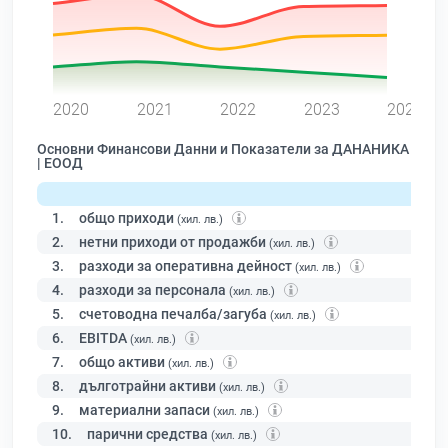
0
2020
2021
2022
2023
2024
Основни Финансови Данни и Показатели за ДАНАНИКА
| ЕООД
1.
общо приходи
(хил. лв.)
2.
нетни приходи от продажби
(хил. лв.)
3.
разходи за оперативна дейност
(хил. лв.)
4.
разходи за персонала
(хил. лв.)
5.
счетоводна печалба/загуба
(хил. лв.)
6.
EBITDA
(хил. лв.)
7.
общо активи
(хил. лв.)
8.
дълготрайни активи
(хил. лв.)
9.
материални запаси
(хил. лв.)
10.
парични средства
(хил. лв.)