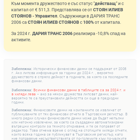
Към момента дружеството е със статус "
действащ
" и с
капитал от € 511,3. Представлява се от
СТОЯН ИЛИЕВ
СТОЯНОВ - Управител
. Съдружници в ДАРИЯ ТРАНС
2006 са
СТОЯН ИЛИЕВ СТОЯНОВ
с
100%
от капитала.
За 2024 г.
ДАРИЯ ТРАНС 2006
реализира -10,8% спад на
активите.
Забележка:
Исторически финансови данни се поддържат от 2008
г. Ако липсва информация за години до 2024 г. , вероятно
дружеството е спряло дейност в годината, за която са последните
финансови данни.
Забележка:
Всички финансови данни в таблиците са за 2024 г. и
в хиляди лева
– ако за някои дружества липсват данни, най-
вероятно те са преустановили дейността си още в предходни
години.
Забележка:
Финансовите данни на компаниите се извличат от
публикуваните от тях финансови отчети в Търговския регистър. В
много редки случаи финансовите данни може да бъдат непълни
или неточно извлечени, за което са създадени автоматизирани
вътрешни контроли за тяхното откриване, и те се поправят от
редактор. Това отнема време с оглед на стотиците хиляди отчети,
които всяка година се публикуват в Търговския регистър, като
ние поправяме несъответствията от по-големите към по-малките