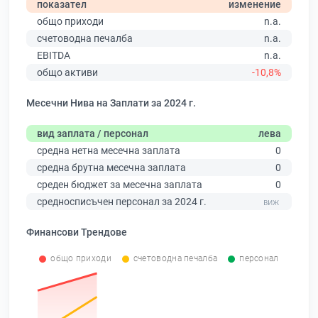
показател
изменение
общо приходи
n.a.
счетоводна печалба
n.a.
EBITDA
n.a.
общо активи
-10,8%
Месечни Нива на Заплати за 2024 г.
вид заплата / персонал
лева
средна нетна месечна заплата
0
средна брутна месечна заплата
0
среден бюджет за месечна заплата
0
средносписъчен персонал за 2024 г.
Финансови Трендове
общо приходи
счетоводна печалба
персонал