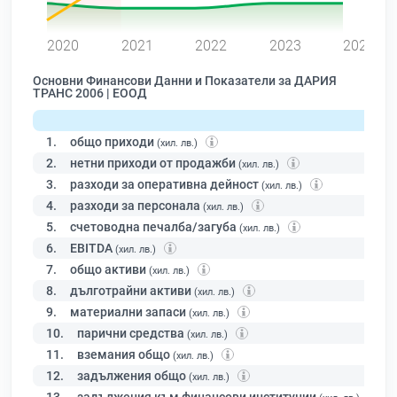
0
2020
2021
2022
2023
2024
Основни Финансови Данни и Показатели за ДАРИЯ
ТРАНС 2006 | ЕООД
1.
общо приходи
(хил. лв.)
2.
нетни приходи от продажби
(хил. лв.)
3.
разходи за оперативна дейност
(хил. лв.)
4.
разходи за персонала
(хил. лв.)
5.
счетоводна печалба/загуба
(хил. лв.)
6.
EBITDA
(хил. лв.)
7.
общо активи
(хил. лв.)
8.
дълготрайни активи
(хил. лв.)
9.
материални запаси
(хил. лв.)
10.
парични средства
(хил. лв.)
11.
вземания общо
(хил. лв.)
12.
задължения общо
(хил. лв.)