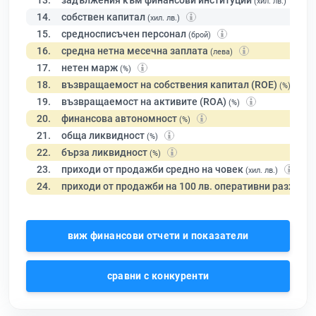
13.
задължения към финансови институции
(хил. лв.)
14.
собствен капитал
(хил. лв.)
15.
средносписъчен персонал
(брой)
16.
средна нетна месечна заплата
(лева)
17.
нетен марж
(%)
18.
възвращаемост на собствения капитал (ROE)
(%)
19.
възвращаемост на активите (ROA)
(%)
20.
финансова автономност
(%)
21.
обща ликвидност
(%)
22.
бърза ликвидност
(%)
23.
приходи от продажби средно на човек
(хил. лв.)
24.
приходи от продажби на 100 лв. оперативни разходи
виж финансови отчети и показатели
сравни с конкуренти