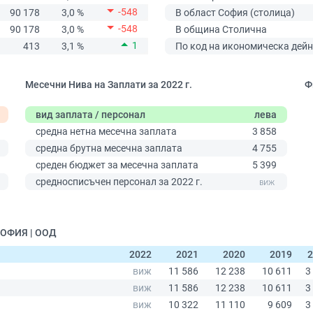
-548
90 178
3,0 %
В област София (столица)
-548
90 178
3,0 %
В община Столична
1
413
3,1 %
По код на икономическа дейн
Месечни Нива на Заплати за 2022 г.
Ф
вид заплата / персонал
лева
средна нетна месечна заплата
3 858
средна брутна месечна заплата
4 755
среден бюджет за месечна заплата
5 399
0
средносписъчен персонал за 2022 г.
СОФИЯ | ООД
2022
2021
2020
2019
2