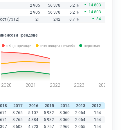
14 803
2 905
56 378
5,2 %
14 803
2 905
56 378
5,2 %
84
ост (7312)
21
242
8,7 %
инансови Трендове
общо приходи
счетоводна печалба
персонал
2020
2021
2022
2023
2024
018
2017
2016
2015
2014
2013
2012