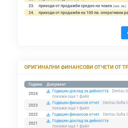
23.
приходи от продажби средно на човек
(хил. лв.)
24.
приходи от продажби на 100 лв. оперативни р
ОРИГИНАЛНИ ФИНАНСОВИ ОТЧЕТИ ОТ Т
Година
Документ
Годишен доклад за дейността
Dentsu S
2024
покажи още 1
файл
Годишен финансов отчет
Dentsu Sofia 
2023
покажи още 1
файл
2022
Годишен финансов отчет
Dentsu Sofia 
Годишен доклад за дейността
2021
покажи още 1
файл