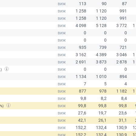
.)
(%)