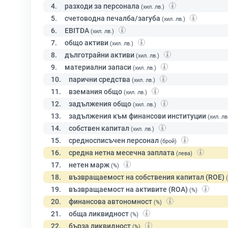
4.
разходи за персонала
(хил. лв.)
5.
счетоводна печалба/загуба
(хил. лв.)
6.
EBITDA
(хил. лв.)
7.
общо активи
(хил. лв.)
8.
дълготрайни активи
(хил. лв.)
9.
материални запаси
(хил. лв.)
10.
парични средства
(хил. лв.)
11.
вземания общо
(хил. лв.)
12.
задължения общо
(хил. лв.)
13.
задължения към финансови институции
(хил. лв
14.
собствен капитал
(хил. лв.)
15.
средносписъчен персонал
(брой)
16.
средна нетна месечна заплата
(лева)
17.
нетен марж
(%)
18.
възвращаемост на собствения капитал (ROE)
19.
възвращаемост на активите (ROA)
(%)
20.
финансова автономност
(%)
21.
обща ликвидност
(%)
22.
бърза ликвидност
(%)