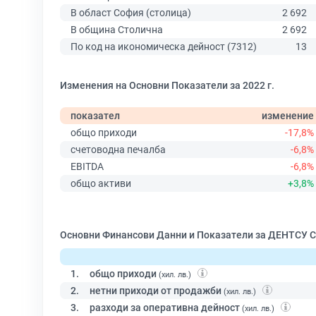
В област София (столица)
2 692
В община Столична
2 692
По код на икономическа дейност (7312)
13
Изменения на Основни Показатели за 2022 г.
показател
изменение
общо приходи
-17,8%
счетоводна печалба
-6,8%
EBITDA
-6,8%
общо активи
+3,8%
Основни Финансови Данни и Показатели за ДЕНТСУ 
1.
общо приходи
(хил. лв.)
2.
нетни приходи от продажби
(хил. лв.)
3.
разходи за оперативна дейност
(хил. лв.)