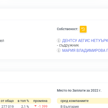
Собственост:
тел
ДЕНТСУ АЕГИС НЕТУЪР
- съдружник
МАРИЯ ВЛАДИМИРОВА 
Място по Заплати за 2022 г.
от общо
в топ %
промяна
сред компаниите
-1 399
277 019
2,1 %
В България