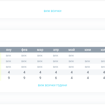
виж всички
яну
фев
мар
апр
май
юни
юл
4
4
4
4
4
4
4
9
9
9
6
4
4
4
виж всички години