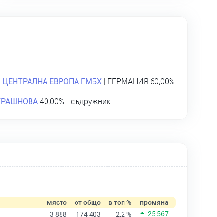
К ЦЕНТРАЛНА ЕВРОПА ГМБХ
| ГЕРМАНИЯ 60,00%
ГРАШНОВА
40,00% - съдружник
място
от общо
в топ %
промяна
25 567
3 888
174 403
2,2 %