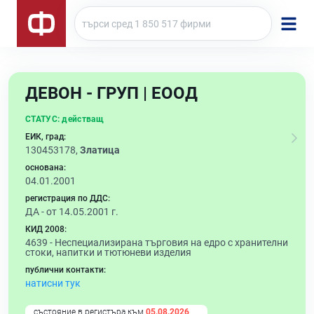
ДЕВОН - ГРУП | ЕООД
СТАТУС:
действащ
ЕИК, град:
130453178,
Златица
основана:
04.01.2001
регистрация по ДДС:
ДА - от 14.05.2001 г.
КИД 2008:
4639 -
Неспециализирана търговия на едро с хранителни
стоки, напитки и тютюневи изделия
публични контакти:
натисни тук
състояние в регистъра към
05.08.2026