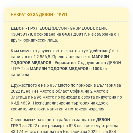
НАКРАТКО ЗА ДЕВОН - ГРУП
ДЕВОН - ГРУП ЕООД
(DEVON - GRUP EOOD), с ЕИК
130453178
, е основана на
04.01.2001 г.
и е свързана с 1
други юридически лица.
Към момента дружеството е със статус "
действащ
" и с
капитал от € 2 556,5. Представлява се от
МАРИЯН
ТОДОРОВ МЕДАРОВ - Управител
. Съдружници в ДЕВОН
- ГРУП са
МАРИЯН ТОДОРОВ МЕДАРОВ
с
100%
от
капитала.
Дружеството е на 6 857 място по приходи в България за
2022 г., на 141 място в област София, на 2 място в
Златица и на 96 място по приходи в своята индустрия по
КИД 4639 - Неспециализирана търговия на едро с
хранителни стоки, напитки и тютюневи изделия.
Средномесечната нетна работна заплата в
ДЕВОН -
ГРУП
за 2022 г. е в размер на 828 лв, което му отрежда
43 174 място по заплати в България за 2022 г., на 834