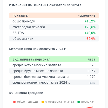
Изменения на Основни Показатели за 2024 г.
показател
изменение
общо приходи
+18,2%
счетоводна печалба
+20,6%
EBITDA
+40,0%
общо активи
-35,9%
Месечни Нива на Заплати за 2024 г.
вид заплата / персонал
лева
средна нетна месечна заплата
828
средна брутна месечна заплата
1 067
среден бюджет за месечна заплата
1 270
средносписъчен персонал за 2024 г.
Финансови Трендове
общо приходи
счетоводна печалба
персонал