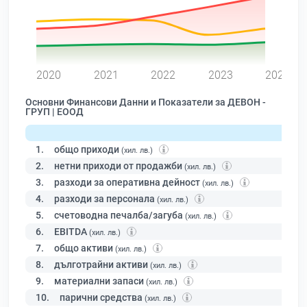
0
2020
2021
2022
2023
2024
Основни Финансови Данни и Показатели за ДЕВОН -
ГРУП | ЕООД
1.
общо приходи
(хил. лв.)
2.
нетни приходи от продажби
(хил. лв.)
3.
разходи за оперативна дейност
(хил. лв.)
4.
разходи за персонала
(хил. лв.)
5.
счетоводна печалба/загуба
(хил. лв.)
6.
EBITDA
(хил. лв.)
7.
общо активи
(хил. лв.)
8.
дълготрайни активи
(хил. лв.)
9.
материални запаси
(хил. лв.)
10.
парични средства
(хил. лв.)