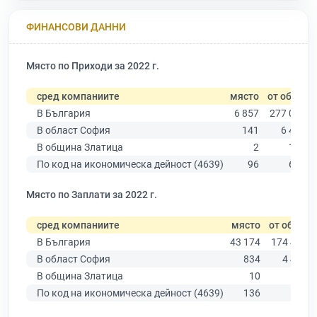
ФИНАНСОВИ ДАННИ
Място по Приходи за 2022 г.
сред компаниите
място
от общо
В България
6 857
277 019
В област София
141
6 415
В община Златица
2
126
По код на икономическа дейност (4639)
96
639
Място по Заплати за 2022 г.
сред компаниите
място
от общо
В България
43 174
174 403
В област София
834
4 439
В община Златица
10
71
По код на икономическа дейност (4639)
136
503