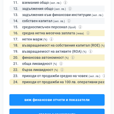
11.
вземания общо
(хил. лв.)
12.
задължения общо
(хил. лв.)
13.
задължения към финансови институции
(хил. лв.)
14.
собствен капитал
(хил. лв.)
15.
средносписъчен персонал
(брой)
16.
средна нетна месечна заплата
(лева)
17.
нетен марж
(%)
18.
възвращаемост на собствения капитал (ROE)
(%)
19.
възвращаемост на активите (ROA)
(%)
20.
финансова автономност
(%)
21.
обща ликвидност
(%)
22.
бърза ликвидност
(%)
23.
приходи от продажби средно на човек
(хил. лв.)
24.
приходи от продажби на 100 лв. оперативни разходи
виж финансови отчети и показатели