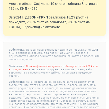
място в област София, на 10 място в община Златица и
136 по КИД - 4639.
За 2024 г.
ДЕВОН - ГРУП
реализира 18,2% ръст на
приходите, 20,6% ръст на печалбата, 40,0% ръст на
EBITDA, -35,9% спад на активите.
Забележка:
Исторически финансови данни се поддържат от 2008
г. Ако липсва информация за години до 2024 г. , вероятно
дружеството е спряло дейност в годината, за която са последните
финансови данни.
Забележка:
Всички финансови данни в таблиците са за 2024 г. и
в хиляди лева
– ако за някои дружества липсват данни, най-
вероятно те са преустановили дейността си още в предходни
години.
Забележка:
Финансовите данни на компаниите се извличат от
публикуваните от тях финансови отчети в Търговския регистър. В
много редки случаи финансовите данни може да бъдат непълни
или неточно извлечени, за което са създадени автоматизирани
вътрешни контроли за тяхното откриване, и те се поправят от
редактор. Това отнема време с оглед на стотиците хиляди отчети,
които всяка година се публикуват в Търговския регистър, като
ние поправяме несъответствията от по-големите към по-малките
компании. Ако забележите непълноти или неточности във вашите