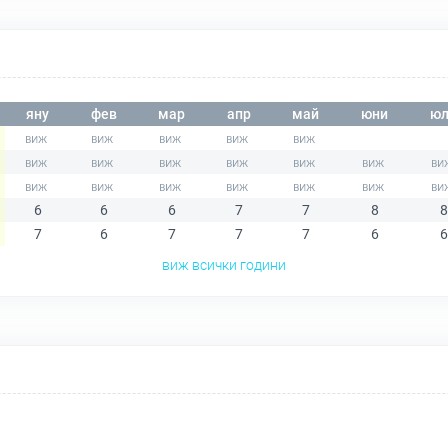
яну
фев
мар
апр
май
юни
юл
6
6
6
7
7
8
8
7
6
7
7
7
6
6
виж всички години