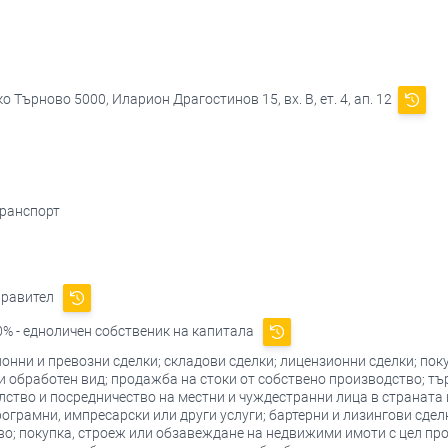
 Търново 5000, Иларион Драгостинов 15, вх. В, ет. 4, ап. 12
транспорт
правител
% - едноличен собственик на капитала
ионни и превозни сделки; складови сделки; лицензионни сделки; поку
 обработен вид; продажба на стоки от собствено производство; тъ
лство и посредничество на местни и чуждестранни лица в страната 
грамни, импресарски или други услуги; бартерни и лизингови сделки
во; покупка, строеж или обзавеждане на недвижими имоти с цел пр