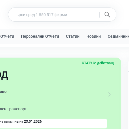
 Отчети
Персонални Отчети
Статии
Новини
Седмични
СТАТУС:
действащ
ОД
ово
лен транспорт
на промяна на
23.01.2026