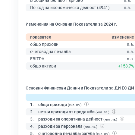
В община Велико Търново
n.a.
По код на икономическа дейност (4941)
n.a.
Изменения на Основни Показатели за 2024 г.
показател
изменение
общо приходи
n.a.
счетоводна печалба
n.a.
EBITDA
n.a.
общо активи
+158,7%
Основни Финансови Данни и Показатели за ДИ ЕС ДИ
1.
общо приходи
(хил. лв.)
2.
нетни приходи от продажби
(хил. лв.)
3.
разходи за оперативна дейност
(хил. лв.)
4.
разходи за персонала
(хил. лв.)
5.
счетоводна печалба/загуба
(хил. лв.)