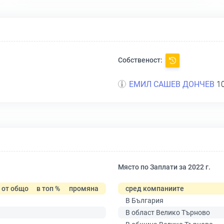
Собственост:
ЕМИЛ САШЕВ ДОНЧЕВ
10
Място по Заплати за 2022 г.
от общо
в топ %
промяна
сред компаниите
В България
В област Велико Търново