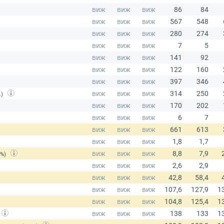
.)
(%)