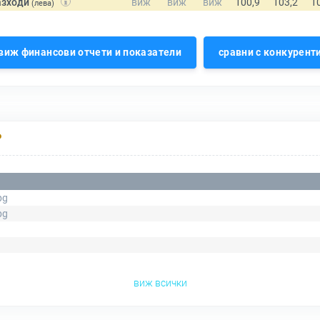
азходи
(лева)
виж финансови отчети и показатели
сравни с конкурент
Р
pg
pg
виж всички