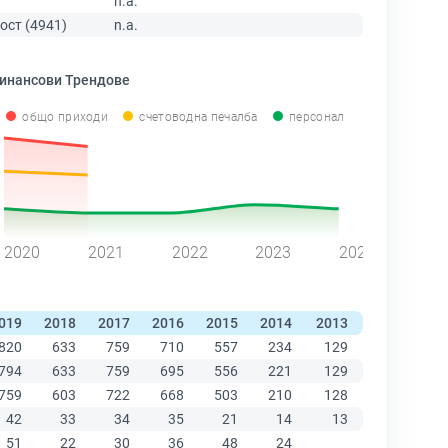
n.a.
ост (4941)
n.a.
инансови Трендове
общо приходи
счетоводна печалба
персонал
2020
2021
2022
2023
2024
019
2018
2017
2016
2015
2014
2013