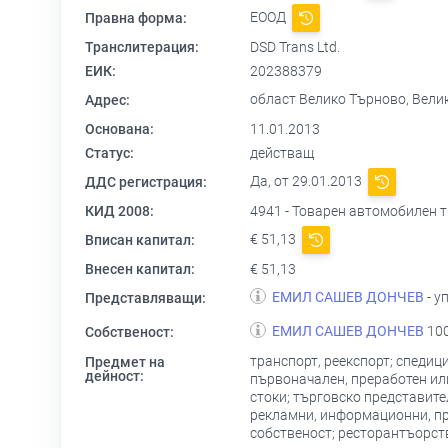
ЕООД
Правна форма:
Транслитерация:
DSD Trans Ltd.
ЕИК:
202388379
област Велико Търново, Велико
Адрес:
Основана:
11.01.2013
Статус:
действащ
Да, от 29.01.2013
ДДС регистрация:
КИД 2008:
4941 - Товарен автомобилен 
€ 51,13
Вписан капитал:
Внесен капитал:
€ 51,13
ЕМИЛ САШЕВ ДОНЧЕВ
- у
Представляващи:
ЕМИЛ САШЕВ ДОНЧЕВ
100
Собственост:
транспорт, реекспорт; спедиц
Предмет на
дейност:
първоначален, преработен или
стоки; търговско представите
рекламни, информационни, про
собственост; ресторантъорст