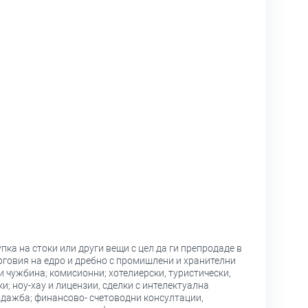
пка на стоки или други вещи с цел да ги препродаде в
рговия на едро и дребно с промишлени и хранителни
и чужбина; комисионни; хотелиерски, туристически,
; ноу-хау и лицензии, сделки с интелектуална
одажба; финансово- счетоводни консултации,