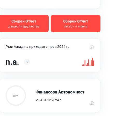
Сборен Отчет
Сборен Отчет
дъщерни дружества
сестри и майка
Ръст/спад на приходите през 2024 г.
n.a.
Финансова Автономност
към 31.12.2024 г.