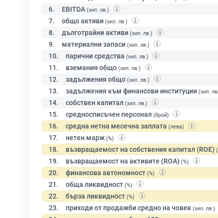
6.
EBITDA
(хил. лв.)
7.
общо активи
(хил. лв.)
8.
дълготрайни активи
(хил. лв.)
9.
материални запаси
(хил. лв.)
10.
парични средства
(хил. лв.)
11.
вземания общо
(хил. лв.)
12.
задължения общо
(хил. лв.)
13.
задължения към финансови институции
(хил. лв
14.
собствен капитал
(хил. лв.)
15.
средносписъчен персонал
(брой)
16.
средна нетна месечна заплата
(лева)
17.
нетен марж
(%)
18.
възвращаемост на собствения капитал (ROE)
19.
възвращаемост на активите (ROA)
(%)
20.
финансова автономност
(%)
21.
обща ликвидност
(%)
22.
бърза ликвидност
(%)
23.
приходи от продажби средно на човек
(хил. лв.)