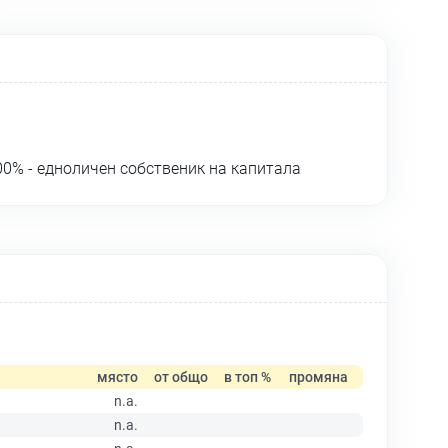
0% - едноличен собственик на капитала
място
от общо
в топ %
промяна
n.a.
n.a.