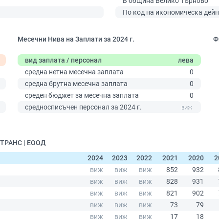
В община Велико Търново
По код на икономическа дейн
Месечни Нива на Заплати за 2024 г.
Ф
вид заплата / персонал
лева
средна нетна месечна заплата
0
средна брутна месечна заплата
0
среден бюджет за месечна заплата
0
0
средносписъчен персонал за 2024 г.
 ТРАНС | ЕООД
2024
2023
2022
2021
2020
2