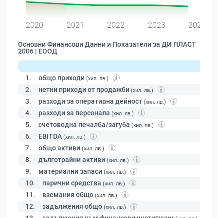
0
2020
2021
2022
2023
2024
Основни Финансови Данни и Показатели за ДИ ПЛАСТ
2006 | ЕООД
1.
общо приходи
(хил. лв.)
2.
нетни приходи от продажби
(хил. лв.)
3.
разходи за оперативна дейност
(хил. лв.)
4.
разходи за персонала
(хил. лв.)
5.
счетоводна печалба/загуба
(хил. лв.)
6.
EBITDA
(хил. лв.)
7.
общо активи
(хил. лв.)
8.
дълготрайни активи
(хил. лв.)
9.
материални запаси
(хил. лв.)
10.
парични средства
(хил. лв.)
11.
вземания общо
(хил. лв.)
12.
задължения общо
(хил. лв.)