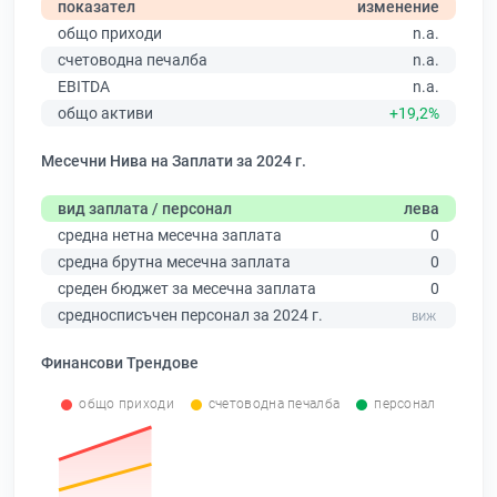
показател
изменение
общо приходи
n.a.
счетоводна печалба
n.a.
EBITDA
n.a.
общо активи
+19,2%
Месечни Нива на Заплати за 2024 г.
вид заплата / персонал
лева
средна нетна месечна заплата
0
средна брутна месечна заплата
0
среден бюджет за месечна заплата
0
средносписъчен персонал за 2024 г.
Финансови Трендове
общо приходи
счетоводна печалба
персонал