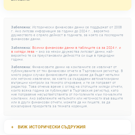
Забележка:
Исторически финансови данни се поддържат от 2008
г. Ако липсва информация за години до 2024 г. , вероятно
дружеството е спряло дейност в годината, за която са последните
финансови данни.
Забележка:
Всички финансови данни в таблиците са за 2024 г. и
в хиляди лева
– ако за някои дружества липсват данни, най-
вероятно те са преустановили дейността си още в предходни
години.
Забележка:
Финансовите данни на компаниите се извличат от
публикуваните от тях финансови отчети в Търговския регистър. В
много редки случаи финансовите данни може да бъдат непълни
или неточно извлечени, за което са създадени автоматизирани
вътрешни контроли за тяхното откриване, и те се поправят от
редактор. Това отнема време с оглед на стотиците хиляди отчети,
които всяка година се публикуват в Търговския регистър, като
ние поправяме несъответствията от по-големите към по-малките
компании. Ако забележите непълноти или неточности във вашите
или в други финансови отчети, можете да ни пишете, за да
ескалираме приоритета за тяхната корекция.
ВИЖ
ИСТОРИЧЕСКИ СЪДРУЖИЯ