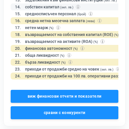
13.
задължения към финансови институции
(хил. лв.)
14.
собствен капитал
(хил. лв.)
15.
средносписъчен персонал
(брой)
16.
средна нетна месечна заплата
(лева)
17.
нетен марж
(%)
18.
възвращаемост на собствения капитал (ROE)
(%)
19.
възвращаемост на активите (ROA)
(%)
20.
финансова автономност
(%)
21.
обща ликвидност
(%)
22.
бърза ликвидност
(%)
23.
приходи от продажби средно на човек
(хил. лв.)
24.
приходи от продажби на 100 лв. оперативни разходи
виж финансови отчети и показатели
сравни с конкуренти