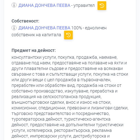
ДИАНА ДОНЧЕВА ПЕЕВА
- управител
Собственост:
ДИАНА ДОНЧЕВА ПЕЕВА
100% - едноличен
собственик на капитала
Предмет на дейност:
консултантски услуги, покупка, продажба, наемане,
отдаване под наем, предоставяне на ползване на яхти и
други плавателни съдове и предоставяне на всякакви
свързани с това и съпътстващи услуги, покупка на стоки
или други вещи с цел продажба в първоначален,
преработен или обработен вид, продажба на стоки от
собствено производство, изкупуване, преработка и
реализация на селскостопанска продукция,
външнотърговски сделки, внос и износ на стоки,
комисионни, спедиционни, превозни и лизингови сделки,
търговско представителство и посредничество,
туроператорска дейност, туристическо-агентска
дейност, предоставяне на допълнителни туристически
услуги, хотелиерска, ресторантъорска, рекламна
дейност, импресарски услуги, дистрибуторска и