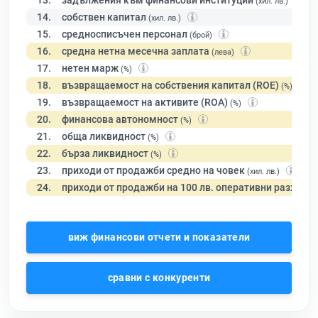
13.
задължения към финансови институции
(хил. лв.)
14.
собствен капитал
(хил. лв.)
15.
средносписъчен персонал
(брой)
16.
средна нетна месечна заплата
(лева)
17.
нетен марж
(%)
18.
възвращаемост на собствения капитал (ROE)
(%)
19.
възвращаемост на активите (ROA)
(%)
20.
финансова автономност
(%)
21.
обща ликвидност
(%)
22.
бърза ликвидност
(%)
23.
приходи от продажби средно на човек
(хил. лв.)
24.
приходи от продажби на 100 лв. оперативни разходи
виж финансови отчети и показатели
сравни с конкуренти