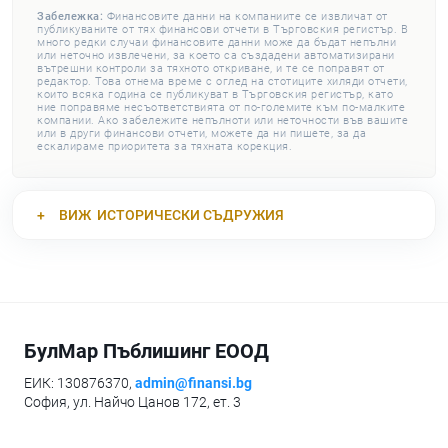
Забележка:
Финансовите данни на компаниите се извличат от
публикуваните от тях финансови отчети в Търговския регистър. В
много редки случаи финансовите данни може да бъдат непълни
или неточно извлечени, за което са създадени автоматизирани
вътрешни контроли за тяхното откриване, и те се поправят от
редактор. Това отнема време с оглед на стотиците хиляди отчети,
които всяка година се публикуват в Търговския регистър, като
ние поправяме несъответствията от по-големите към по-малките
компании. Ако забележите непълноти или неточности във вашите
или в други финансови отчети, можете да ни пишете, за да
ескалираме приоритета за тяхната корекция.
ВИЖ
ИСТОРИЧЕСКИ СЪДРУЖИЯ
БулМар Пъблишинг ЕООД
ЕИК: 130876370,
admin@finansi.bg
София, ул. Найчо Цанов 172, ет. 3