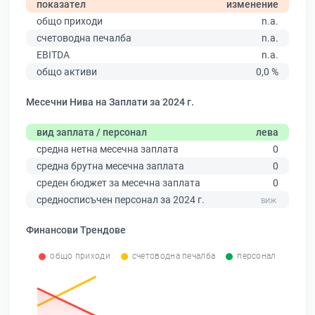
показател
изменение
общо приходи
n.a.
счетоводна печалба
n.a.
EBITDA
n.a.
общо активи
0,0 %
Месечни Нива на Заплати за 2024 г.
вид заплата / персонал
лева
средна нетна месечна заплата
0
средна брутна месечна заплата
0
среден бюджет за месечна заплата
0
средносписъчен персонал за 2024 г.
Финансови Трендове
общо приходи
счетоводна печалба
персонал