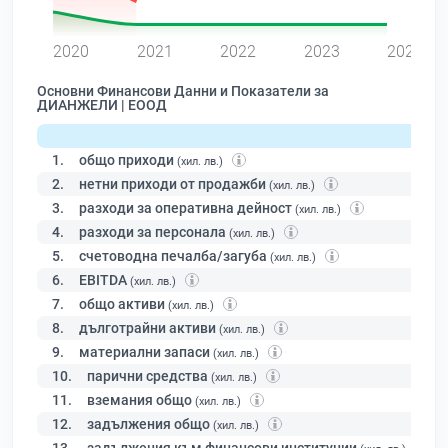
0
2020
2021
2022
2023
2024
Основни Финансови Данни и Показатели за
ДИАНЖЕЛИ | ЕООД
1.
общо приходи
(хил. лв.)
2.
нетни приходи от продажби
(хил. лв.)
3.
разходи за оперативна дейност
(хил. лв.)
4.
разходи за персонала
(хил. лв.)
5.
счетоводна печалба/загуба
(хил. лв.)
6.
EBITDA
(хил. лв.)
7.
общо активи
(хил. лв.)
8.
дълготрайни активи
(хил. лв.)
9.
материални запаси
(хил. лв.)
10.
парични средства
(хил. лв.)
11.
вземания общо
(хил. лв.)
12.
задължения общо
(хил. лв.)