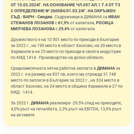
ОТ 15.03.2024Г. НА ОСНОВАНИЕ ЧЛ.657 АЛ.1 Т.4 ОТ ТЗ
С ОПРЕДЕЛЕНИЕ № 260084/01.03.24Г. НА ОКРЪЖЕН
СЪД - ВАРН - Синдик
. Съдружници в ДИМАНА са
ИВАН
СТЕФАНОВ ЛОЗАНОВ
с
61,9%
от капитала,
РОСИЦА
МИЛЧЕВА ЛОЗАНОВА
с
29,4%
от капитала.
Дружеството е на 10 501 място по приходи в България
за 2022 г., на 190 място в област Хасково, на 20 място в
Харманли и на 25 място по приходи в своята индустрия
по КИД 1414 - Производство на долно облекло.
Средномесечната нетна работна заплата в
ДИМАНА
за
2022 г. е в размер на 837 лв, което му отрежда 31 748
място по заплати в България за 2022 г., на 324 място в
област Хасково, на 24 място в община Харманли и 27 по
КИД - 1414.
За 2022 г.
ДИМАНА
реализира -29,5% спад на приходите,
4,0% ръст на печалбата, 2,3% ръст на EBITDA, 13,0% ръст
на активите.