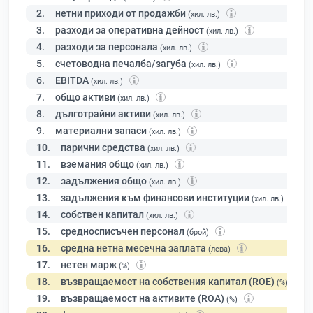
2.
нетни приходи от продажби
(хил. лв.)
3.
разходи за оперативна дейност
(хил. лв.)
4.
разходи за персонала
(хил. лв.)
5.
счетоводна печалба/загуба
(хил. лв.)
6.
EBITDA
(хил. лв.)
7.
общо активи
(хил. лв.)
8.
дълготрайни активи
(хил. лв.)
9.
материални запаси
(хил. лв.)
10.
парични средства
(хил. лв.)
11.
вземания общо
(хил. лв.)
12.
задължения общо
(хил. лв.)
13.
задължения към финансови институции
(хил. лв.)
14.
собствен капитал
(хил. лв.)
15.
средносписъчен персонал
(брой)
16.
средна нетна месечна заплата
(лева)
17.
нетен марж
(%)
18.
възвращаемост на собствения капитал (ROE)
(%)
19.
възвращаемост на активите (ROA)
(%)