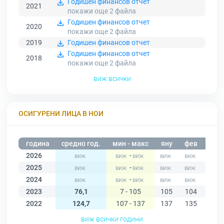
Годишен финансов отчет
2021
покажи още 2
файла
Годишен финансов отчет
2020
покажи още 2
файла
2019
Годишен финансов отчет
Годишен финансов отчет
2018
покажи още 2
файла
виж всички
ОСИГУРЕНИ ЛИЦА В НОИ
година
средно год.
мин - макс
яну
фев
мар
2026
-
2025
-
2024
-
2023
76,1
7 - 105
105
104
101
2022
124,7
107 - 137
137
135
132
виж всички години