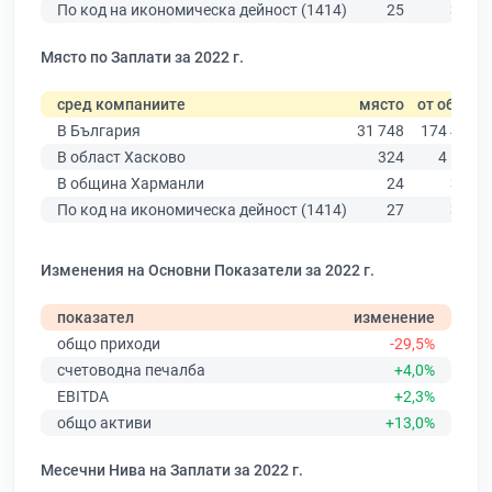
По код на икономическа дейност (1414)
25
355
Място по Заплати за 2022 г.
сред компаниите
място
от общо
В България
31 748
174 403
В област Хасково
324
4 585
В община Харманли
24
397
По код на икономическа дейност (1414)
27
329
Изменения на Основни Показатели за 2022 г.
показател
изменение
общо приходи
-29,5%
счетоводна печалба
+4,0%
EBITDA
+2,3%
общо активи
+13,0%
Месечни Нива на Заплати за 2022 г.