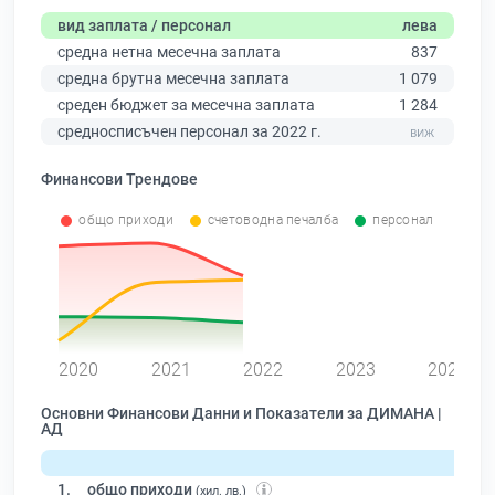
вид заплата / персонал
лева
средна нетна месечна заплата
837
средна брутна месечна заплата
1 079
среден бюджет за месечна заплата
1 284
средносписъчен персонал за 2022 г.
Финансови Трендове
общо приходи
счетоводна печалба
персонал
0
2020
2021
2022
2023
2024
Основни Финансови Данни и Показатели за ДИМАНА |
АД
1.
общо приходи
(хил. лв.)