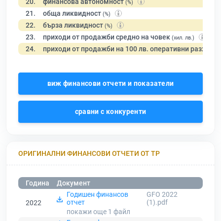
20.
финансова автономност
(%)
21.
обща ликвидност
(%)
22.
бърза ликвидност
(%)
23.
приходи от продажби средно на човек
(хил. лв.)
24.
приходи от продажби на 100 лв. оперативни разходи
виж финансови отчети и показатели
сравни с конкуренти
ОРИГИНАЛНИ ФИНАНСОВИ ОТЧЕТИ ОТ ТР
Година
Документ
Годишен финансов
GFO 2022
отчет
(1).pdf
2022
покажи още 1
файл