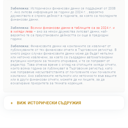
Забележка:
Исторически финансови данни се поддържат от 2008
г. Ако липсва информация за години до 2024 г. , вероятно
дружеството е спряло дейност в годината, за която са последните
финансови данни.
Забележка:
Всички финансови данни в таблиците са за 2024 г. и
в хиляди лева
– ако за някои дружества липсват данни, най-
вероятно те са преустановили дейността си още в предходни
години.
Забележка:
Финансовите данни на компаниите се извличат от
публикуваните от тях финансови отчети в Търговския регистър. В
много редки случаи финансовите данни може да бъдат непълни
или неточно извлечени, за което са създадени автоматизирани
вътрешни контроли за тяхното откриване, и те се поправят от
редактор. Това отнема време с оглед на стотиците хиляди отчети,
които всяка година се публикуват в Търговския регистър, като
ние поправяме несъответствията от по-големите към по-малките
компании. Ако забележите непълноти или неточности във вашите
или в други финансови отчети, можете да ни пишете, за да
ескалираме приоритета за тяхната корекция.
ВИЖ
ИСТОРИЧЕСКИ СЪДРУЖИЯ