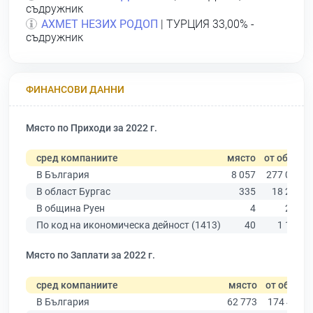
съдружник
АХМЕТ НЕЗИХ РОДОП
| ТУРЦИЯ 33,00% -
съдружник
ФИНАНСОВИ ДАННИ
Място по Приходи за 2022 г.
сред компаниите
място
от общо
В България
8 057
277 019
В област Бургас
335
18 275
В община Руен
4
285
По код на икономическа дейност (1413)
40
1 102
Място по Заплати за 2022 г.
сред компаниите
място
от общо
В България
62 773
174 403