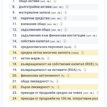
7.
общо активи
(хил. лв.)
8.
дълготрайни активи
(хил. лв.)
9.
материални запаси
(хил. лв.)
10.
парични средства
(хил. лв.)
11.
вземания общо
(хил. лв.)
12.
задължения общо
(хил. лв.)
13.
задължения към финансови институции
(хил. лв.)
14.
собствен капитал
(хил. лв.)
15.
средносписъчен персонал
(брой)
16.
средна нетна месечна заплата
(лева)
17.
нетен марж
(%)
18.
възвращаемост на собствения капитал (ROE)
(%)
19.
възвращаемост на активите (ROA)
(%)
20.
финансова автономност
(%)
21.
обща ликвидност
(%)
22.
бърза ликвидност
(%)
23.
приходи от продажби средно на човек
(хил. лв.)
24.
приходи от продажби на 100 лв. оперативни разходи