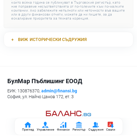
които всяка година се публикуват в Търговския регистър, като
ние поправяме несъответствията от по-големите към по-малките
компании. Ако забележите непълноти или неточности във вашите
или в други финансови отчети, можете да ни пишете, за да
ескалираме приоритета за тяхната корекция.
ВИЖ
ИСТОРИЧЕСКИ СЪДРУЖИЯ
БулМар Пъблишинг ЕООД
ЕИК: 130876370,
admin@finansi.bg
София, ул. Найчо Цанов 172, ет. 3
Преглед
Управление
Финанси
Регистър
Съдружия
Свали