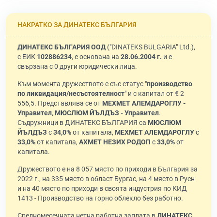
НАКРАТКО ЗА ДИНАТЕКС БЪЛГАРИЯ
ДИНАТЕКС БЪЛГАРИЯ ООД
("DINATEKS BULGARIA" Ltd.),
с ЕИК
102886234
, е основана на
28.06.2004 г.
и е
свързана с 0 други юридически лица.
Към момента дружеството е със статус "
производство
по ликвидация/несъстоятелност
" и с капитал от € 2
556,5. Представлява се от
МЕХМЕТ АЛЕМДАРОГЛУ -
Управител
,
МЮСЛЮМ ЙЪЛДЪЗ - Управител
.
Съдружници в ДИНАТЕКС БЪЛГАРИЯ са
МЮСЛЮМ
ЙЪЛДЪЗ
с
34,0%
от капитала,
МЕХМЕТ АЛЕМДАРОГЛУ
с
33,0%
от капитала,
АХМЕТ НЕЗИХ РОДОП
с
33,0%
от
капитала.
Дружеството е на 8 057 място по приходи в България за
2022 г., на 335 място в област Бургас, на 4 място в Руен
и на 40 място по приходи в своята индустрия по КИД
1413 - Производство на горно облекло без работно.
Средномесечната нетна работна заплата в
ДИНАТЕКС