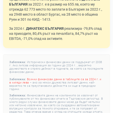
БЪЛГАРИЯ
за 2022 г. е в размер на 655 лв, което му
отрежда 62 773 място по заплати в България за 2022 г.,
на 2948 място в област Бургас, на 28 място в община
Руен и 301 по КИД - 1413.
За 2024 г.
ДИНАТЕКС БЪЛГАРИЯ
реализира -79,8% спад
на приходите, 80,4% ръст на печалбата, 84,7% ръст на
EBITDA, -71,0% спад на активите.
Забележка:
Исторически финансови данни се поддържат от 2008
г. Ако липсва информация за години до 2024 г. , вероятно
дружеството е спряло дейност в годината, за която са последните
финансови данни.
Забележка:
Всички финансови данни в таблиците са за 2024 г. и
в хиляди лева
– ако за някои дружества липсват данни, най-
вероятно те са преустановили дейността си още в предходни
години.
Забележка:
Финансовите данни на компаниите се извличат от
публикуваните от тях финансови отчети в Търговския регистър. В
много редки случаи финансовите данни може да бъдат непълни
или неточно извлечени, за което са създадени автоматизирани
вътрешни контроли за тяхното откриване, и те се поправят от
редактор. Това отнема време с оглед на стотиците хиляди отчети,