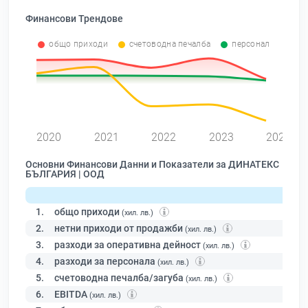
Финансови Трендове
общо приходи
счетоводна печалба
персонал
2020
2021
2022
2023
2024
Основни Финансови Данни и Показатели за ДИНАТЕКС
БЪЛГАРИЯ | ООД
1.
общо приходи
(хил. лв.)
2.
нетни приходи от продажби
(хил. лв.)
3.
разходи за оперативна дейност
(хил. лв.)
4.
разходи за персонала
(хил. лв.)
5.
счетоводна печалба/загуба
(хил. лв.)
6.
EBITDA
(хил. лв.)