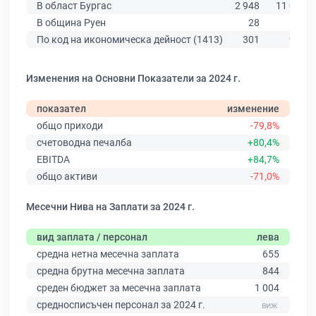
В област Бургас
2 948
11 009
В община Руен
28
194
По код на икономическа дейност (1413)
301
978
Изменения на Основни Показатели за 2024 г.
показател
изменение
общо приходи
-79,8%
счетоводна печалба
+80,4%
EBITDA
+84,7%
общо активи
-71,0%
Месечни Нива на Заплати за 2024 г.
вид заплата / персонал
лева
средна нетна месечна заплата
655
средна брутна месечна заплата
844
среден бюджет за месечна заплата
1 004
средносписъчен персонал за 2024 г.