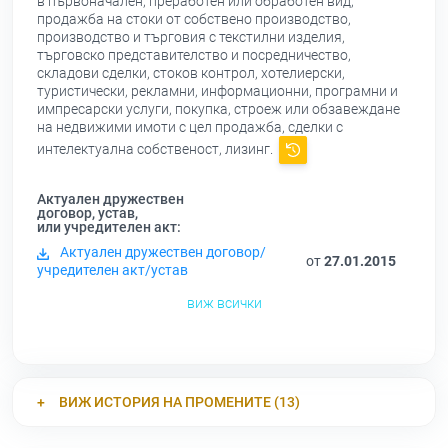
в първоначален, преработен или обработен вид,
продажба на стоки от собствено производство,
производство и търговия с текстилни изделия,
търговско представителство и посредничество,
складови сделки, стоков контрол, хотелиерски,
туристически, рекламни, информационни, програмни и
импресарски услуги, покупка, строеж или обзавеждане
на недвижими имоти с цел продажба, сделки с
интелектуална собственост, лизинг.
Актуален дружествен
договор, устав,
или учредителен акт:
Актуален дружествен договор/
от
27.01.2015
учредителен акт/устав
виж всички
ВИЖ ИСТОРИЯ НА ПРОМЕНИТЕ (13)