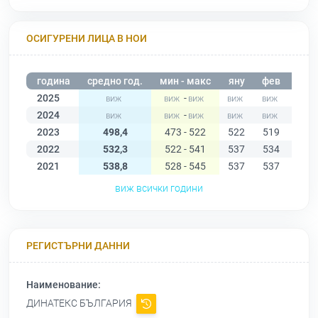
ОСИГУРЕНИ ЛИЦА В НОИ
година
средно год.
мин - макс
яну
фев
мар
2025
-
2024
-
2023
498,4
473 - 522
522
519
520
2022
532,3
522 - 541
537
534
538
2021
538,8
528 - 545
537
537
543
виж всички години
РЕГИСТЪРНИ ДАННИ
Наименование:
ДИНАТЕКС БЪЛГАРИЯ