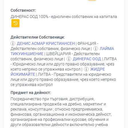
Собственост:
ДИНЕРАС ООД
100% - едноличен собственик на капитала
Действителни Собственици:
ДЕНИС АСМАР КРИСТИАНСЕН
| ФРАНЦИЯ -
Действителен собственик, физическо лице |
ЛАЙМА
ТИКУИНШИЕНИЕ
| ШВЕЙЦАРИЯ - Действителен
собственик, физическо лице |
ДИНЕРАС ООД
| ЛИТВА
- Юридическо лице или друго правно образувание, чрез
което непряко се упражнява контрол |
ЖИДРЕ
ЙОКИМАЙТЕ
| ЛИТВА - Представители на юридическо
лице или друго правно образувание, чрез което непряко
се упражнява контрол
Предмет на дейност:
Посредничество при търговия, дистрибуция,
специализирана продажба на дребно, маркетинг и
реклама, консултации ; относно предприемаеска,
финансова, организационна и икономическа дейност,
организиране на професинални курсове, обучения и
други образователни дейности включително учебна