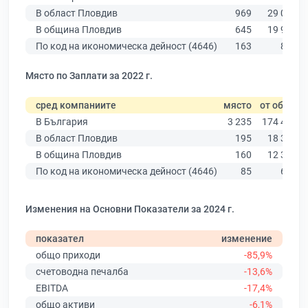
В област Пловдив
969
29 067
В община Пловдив
645
19 939
По код на икономическа дейност (4646)
163
866
Място по Заплати за 2022 г.
сред компаниите
място
от общо
В България
3 235
174 403
В област Пловдив
195
18 305
В община Пловдив
160
12 387
По код на икономическа дейност (4646)
85
674
Изменения на Основни Показатели за 2024 г.
показател
изменение
общо приходи
-85,9%
счетоводна печалба
-13,6%
EBITDA
-17,4%
общо активи
-6,1%