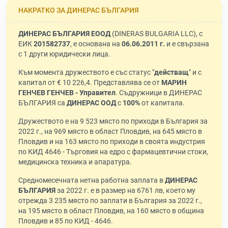
НАКРАТКО ЗА ДИНЕРАС БЪЛГАРИЯ
ДИНЕРАС БЪЛГАРИЯ ЕООД
(DINERAS BULGARIA LLC), с
ЕИК
201582737
, е основана на
06.06.2011 г.
и е свързана
с 1 други юридически лица.
Към момента дружеството е със статус "
действащ
" и с
капитал от € 10 226,4. Представлява се от
МАРИН
ГЕНЧЕВ ГЕНЧЕВ - Управител
. Съдружници в ДИНЕРАС
БЪЛГАРИЯ са
ДИНЕРАС ООД
с
100%
от капитала.
Дружеството е на 9 523 място по приходи в България за
2022 г., на 969 място в област Пловдив, на 645 място в
Пловдив и на 163 място по приходи в своята индустрия
по КИД 4646 - Търговия на едро с фармацевтични стоки,
медицинска техника и апаратура.
Средномесечната нетна работна заплата в
ДИНЕРАС
БЪЛГАРИЯ
за 2022 г. е в размер на 6761 лв, което му
отрежда 3 235 място по заплати в България за 2022 г.,
на 195 място в област Пловдив, на 160 място в община
Пловдив и 85 по КИД - 4646.