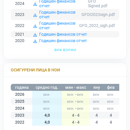
Годишен финансов
GFO
2024
отчет
Signed.pdf
Годишен финансов
2023
GFOІ2023sign.pdf
отчет
Годишен финансов
2022
GFO_2022_sigh.pdf
отчет
2021
Годишен финансов отчет
2020
Годишен финансов отчет
виж всички
ОСИГУРЕНИ ЛИЦА В НОИ
година
средно год.
мин - макс
яну
фев
мар
2026
-
2025
-
2024
-
2023
4,0
4 - 4
4
4
4
2022
4,0
4 - 4
4
4
4