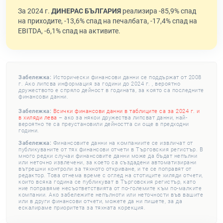
За 2024 г.
ДИНЕРАС БЪЛГАРИЯ
реализира -85,9% спад
на приходите, -13,6% спад на печалбата, -17,4% спад на
EBITDA, -6,1% спад на активите.
Забележка:
Исторически финансови данни се поддържат от 2008
г. Ако липсва информация за години до 2024 г. , вероятно
дружеството е спряло дейност в годината, за която са последните
финансови данни.
Забележка:
Всички финансови данни в таблиците са за 2024 г. и
в хиляди лева
– ако за някои дружества липсват данни, най-
вероятно те са преустановили дейността си още в предходни
години.
Забележка:
Финансовите данни на компаниите се извличат от
публикуваните от тях финансови отчети в Търговския регистър. В
много редки случаи финансовите данни може да бъдат непълни
или неточно извлечени, за което са създадени автоматизирани
вътрешни контроли за тяхното откриване, и те се поправят от
редактор. Това отнема време с оглед на стотиците хиляди отчети,
които всяка година се публикуват в Търговския регистър, като
ние поправяме несъответствията от по-големите към по-малките
компании. Ако забележите непълноти или неточности във вашите
или в други финансови отчети, можете да ни пишете, за да
ескалираме приоритета за тяхната корекция.