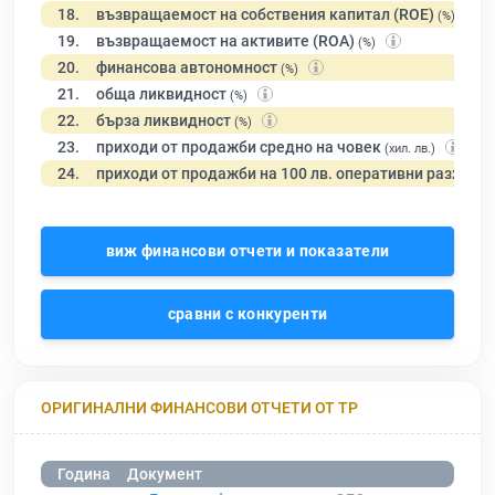
18.
възвращаемост на собствения капитал (ROE)
(%)
19.
възвращаемост на активите (ROA)
(%)
20.
финансова автономност
(%)
21.
обща ликвидност
(%)
22.
бърза ликвидност
(%)
23.
приходи от продажби средно на човек
(хил. лв.)
24.
приходи от продажби на 100 лв. оперативни разходи
виж финансови отчети и показатели
сравни с конкуренти
ОРИГИНАЛНИ ФИНАНСОВИ ОТЧЕТИ ОТ ТР
Година
Документ