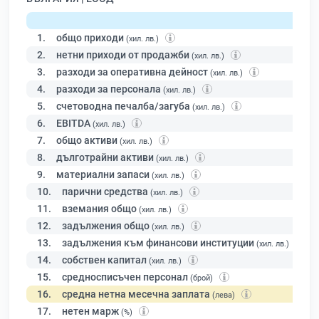
1.
общо приходи
(хил. лв.)
2.
нетни приходи от продажби
(хил. лв.)
3.
разходи за оперативна дейност
(хил. лв.)
4.
разходи за персонала
(хил. лв.)
5.
счетоводна печалба/загуба
(хил. лв.)
6.
EBITDA
(хил. лв.)
7.
общо активи
(хил. лв.)
8.
дълготрайни активи
(хил. лв.)
9.
материални запаси
(хил. лв.)
10.
парични средства
(хил. лв.)
11.
вземания общо
(хил. лв.)
12.
задължения общо
(хил. лв.)
13.
задължения към финансови институции
(хил. лв.)
14.
собствен капитал
(хил. лв.)
15.
средносписъчен персонал
(брой)
16.
средна нетна месечна заплата
(лева)
17.
нетен марж
(%)