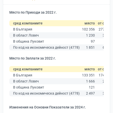
Място по Приходи за 2022 г.
сред компаниите
място
от общо
В България
102 356
277 019
В област Ловеч
1 230
3 535
В община Луковит
97
329
По код на икономическа дейност (4778)
1 851
6 089
Място по Заплати за 2022 г.
сред компаниите
място
от общо
В България
133 351
174 403
В област Ловеч
1 666
2 345
В община Луковит
121
216
По код на икономическа дейност (4778)
2 497
3 676
Изменения на Основни Показатели за 2024 г.