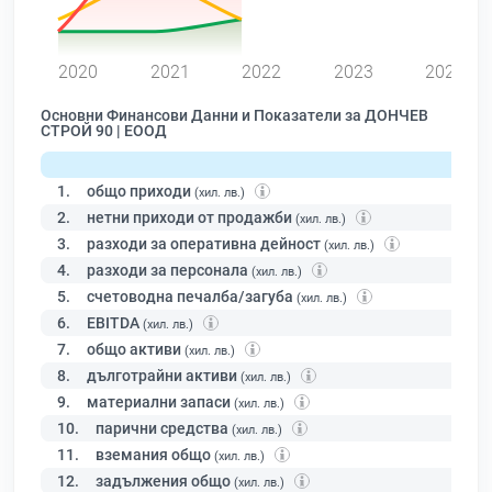
0
2020
2021
2022
2023
2024
Основни Финансови Данни и Показатели за ДОНЧЕВ
СТРОЙ 90 | ЕООД
1.
общо приходи
(хил. лв.)
2.
нетни приходи от продажби
(хил. лв.)
3.
разходи за оперативна дейност
(хил. лв.)
4.
разходи за персонала
(хил. лв.)
5.
счетоводна печалба/загуба
(хил. лв.)
6.
EBITDA
(хил. лв.)
7.
общо активи
(хил. лв.)
8.
дълготрайни активи
(хил. лв.)
9.
материални запаси
(хил. лв.)
10.
парични средства
(хил. лв.)
11.
вземания общо
(хил. лв.)
12.
задължения общо
(хил. лв.)