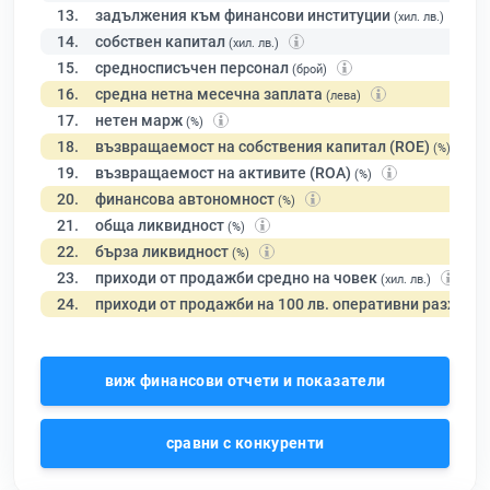
13.
задължения към финансови институции
(хил. лв.)
14.
собствен капитал
(хил. лв.)
15.
средносписъчен персонал
(брой)
16.
средна нетна месечна заплата
(лева)
17.
нетен марж
(%)
18.
възвращаемост на собствения капитал (ROE)
(%)
19.
възвращаемост на активите (ROA)
(%)
20.
финансова автономност
(%)
21.
обща ликвидност
(%)
22.
бърза ликвидност
(%)
23.
приходи от продажби средно на човек
(хил. лв.)
24.
приходи от продажби на 100 лв. оперативни разходи
виж финансови отчети и показатели
сравни с конкуренти