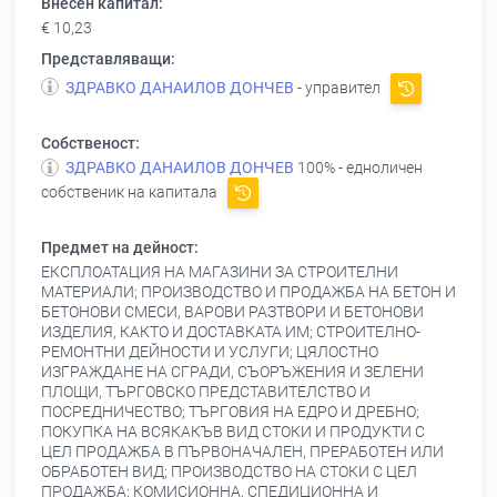
Внесен капитал:
€ 10,23
Представляващи:
ЗДРАВКО ДАНАИЛОВ ДОНЧЕВ
- управител
Собственост:
ЗДРАВКО ДАНАИЛОВ ДОНЧЕВ
100% - едноличен
собственик на капитала
Предмет на дейност:
ЕКСПЛОАТАЦИЯ НА МАГАЗИНИ ЗА СТРОИТЕЛНИ
МАТЕРИАЛИ; ПРОИЗВОДСТВО И ПРОДАЖБА НА БЕТОН И
БЕТОНОВИ СМЕСИ, ВАРОВИ РАЗТВОРИ И БЕТОНОВИ
ИЗДЕЛИЯ, КАКТО И ДОСТАВКАТА ИМ; СТРОИТЕЛНО-
РЕМОНТНИ ДЕЙНОСТИ И УСЛУГИ; ЦЯЛОСТНО
ИЗГРАЖДАНЕ НА СГРАДИ, СЪОРЪЖЕНИЯ И ЗЕЛЕНИ
ПЛОЩИ, ТЪРГОВСКО ПРЕДСТАВИТЕЛСТВО И
ПОСРЕДНИЧЕСТВО; ТЪРГОВИЯ НА ЕДРО И ДРЕБНО;
ПОКУПКА НА ВСЯКАКЪВ ВИД СТОКИ И ПРОДУКТИ С
ЦЕЛ ПРОДАЖБА В ПЪРВОНАЧАЛЕН, ПРЕРАБОТЕН ИЛИ
ОБРАБОТЕН ВИД; ПРОИЗВОДСТВО НА СТОКИ С ЦЕЛ
ПРОДАЖБА; КОМИСИОННА, СПЕДИЦИОННА И