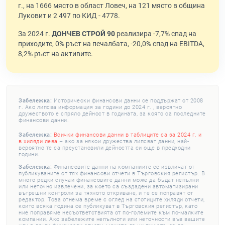
г., на 1666 място в област Ловеч, на 121 място в община
Луковит и 2 497 по КИД - 4778.
За 2024 г.
ДОНЧЕВ СТРОЙ 90
реализира -7,7% спад на
приходите, 0% ръст на печалбата, -20,0% спад на EBITDA,
8,2% ръст на активите.
Забележка:
Исторически финансови данни се поддържат от 2008
г. Ако липсва информация за години до 2024 г. , вероятно
дружеството е спряло дейност в годината, за която са последните
финансови данни.
Забележка:
Всички финансови данни в таблиците са за 2024 г. и
в хиляди лева
– ако за някои дружества липсват данни, най-
вероятно те са преустановили дейността си още в предходни
години.
Забележка:
Финансовите данни на компаниите се извличат от
публикуваните от тях финансови отчети в Търговския регистър. В
много редки случаи финансовите данни може да бъдат непълни
или неточно извлечени, за което са създадени автоматизирани
вътрешни контроли за тяхното откриване, и те се поправят от
редактор. Това отнема време с оглед на стотиците хиляди отчети,
които всяка година се публикуват в Търговския регистър, като
ние поправяме несъответствията от по-големите към по-малките
компании. Ако забележите непълноти или неточности във вашите