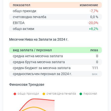
показател
изменение
общо приходи
-7,7%
счетоводна печалба
0,0 %
EBITDA
-20,0%
общо активи
+8,2%
Месечни Нива на Заплати за 2024 г.
вид заплата / персонал
лева
средна нетна месечна заплата
0
средна брутна месечна заплата
0
среден бюджет за месечна заплата
111
средносписъчен персонал за 2024 г.
Финансови Трендове
общо приходи
счетоводна печалба
персонал