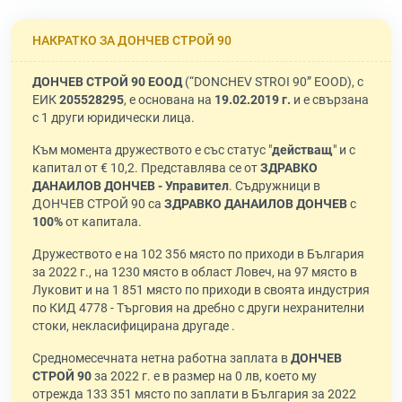
НАКРАТКО ЗА ДОНЧЕВ СТРОЙ 90
ДОНЧЕВ СТРОЙ 90 ЕООД
(“DONCHEV STROI 90” EOOD), с
ЕИК
205528295
, е основана на
19.02.2019 г.
и е свързана
с 1 други юридически лица.
Към момента дружеството е със статус "
действащ
" и с
капитал от € 10,2. Представлява се от
ЗДРАВКО
ДАНАИЛОВ ДОНЧЕВ - Управител
. Съдружници в
ДОНЧЕВ СТРОЙ 90 са
ЗДРАВКО ДАНАИЛОВ ДОНЧЕВ
с
100%
от капитала.
Дружеството е на 102 356 място по приходи в България
за 2022 г., на 1230 място в област Ловеч, на 97 място в
Луковит и на 1 851 място по приходи в своята индустрия
по КИД 4778 - Търговия на дребно с други нехранителни
стоки, некласифицирана другаде .
Средномесечната нетна работна заплата в
ДОНЧЕВ
СТРОЙ 90
за 2022 г. е в размер на 0 лв, което му
отрежда 133 351 място по заплати в България за 2022