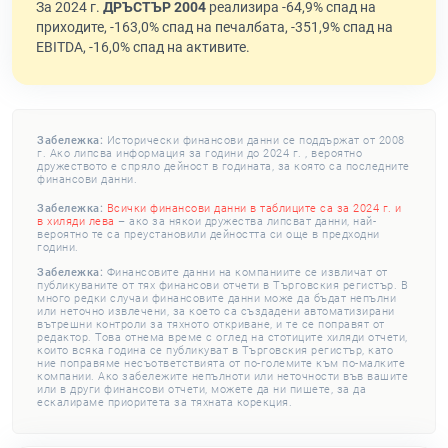
За 2024 г.
ДРЪСТЪР 2004
реализира -64,9% спад на
приходите, -163,0% спад на печалбата, -351,9% спад на
EBITDA, -16,0% спад на активите.
Забележка:
Исторически финансови данни се поддържат от 2008
г. Ако липсва информация за години до 2024 г. , вероятно
дружеството е спряло дейност в годината, за която са последните
финансови данни.
Забележка:
Всички финансови данни в таблиците са за 2024 г. и
в хиляди лева
– ако за някои дружества липсват данни, най-
вероятно те са преустановили дейността си още в предходни
години.
Забележка:
Финансовите данни на компаниите се извличат от
публикуваните от тях финансови отчети в Търговския регистър. В
много редки случаи финансовите данни може да бъдат непълни
или неточно извлечени, за което са създадени автоматизирани
вътрешни контроли за тяхното откриване, и те се поправят от
редактор. Това отнема време с оглед на стотиците хиляди отчети,
които всяка година се публикуват в Търговския регистър, като
ние поправяме несъответствията от по-големите към по-малките
компании. Ако забележите непълноти или неточности във вашите
или в други финансови отчети, можете да ни пишете, за да
ескалираме приоритета за тяхната корекция.