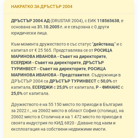
НАКРАТКО ЗА ДРЪСТЪР 2004
ДРЪСТЪР 2004 АД
(DRUSTAR 2004), с ЕИК
118565638
, е
основана на
31.10.2005 г.
и е свързана с 0 други
юридически лица.
Към момента дружеството е със статус "
действащ
" и с
капитал от € 25 565. Представлява се от
РОСИЦА
МАРИНОВА ИВАНОВА - Съвет на директорите
,
ЕСЕРДЖИ - Съвет на директорите
,
ДРЪСТЪР
ТУРИНВЕСТ - Съвет на директорите
,
РОСИЦА
МАРИНОВА ИВАНОВА - Представител
. Съдружници в
ДРЪСТЪР 2004 са
ДРЪСТЪР ТУРИНВЕСТ
с
50,0%
от
капитала,
ЕСЕРДЖИ
с
25,0%
от капитала,
Р - ФИНАНС
с
25,0%
от капитала.
Дружеството е на 55 150 място по приходи в България
за 2022 г., на 20602 място в област София (столица), на
20602 място в Столична и на 1 472 място по приходи в
своята индустрия по КИД 6820 - Даване под наем и
експлоатация на собствени недвижими имоти.