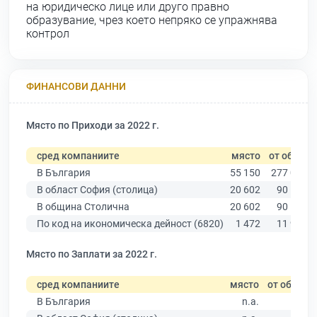
на юридическо лице или друго правно
образувание, чрез което непряко се упражнява
контрол
ФИНАНСОВИ ДАННИ
Място по Приходи за 2022 г.
сред компаниите
място
от общо
В България
55 150
277 019
В област София (столица)
20 602
90 178
В община Столична
20 602
90 178
По код на икономическа дейност (6820)
1 472
11 940
Място по Заплати за 2022 г.
сред компаниите
място
от общо
В България
n.a.