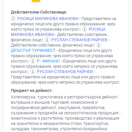
Действителни Собственици:
РОСИЦА МАРИНОВА ИВАНОВА
- Представители на
юридическо лице или друго правно образувание, чрез
което пряко се упражнява контрол |
РОСИЦА
МАРИНОВА ИВАНОВА
- Действителен собственик,
физическо лице |
РУСЛАН СТЕФАНОВ РАЙЧЕВ
-
Действителен собственик, физическо лице |
ДРЪСТЪР ТУРИНВЕСТ
- Юридическо лице или друго
правно образувание, чрез което пряко се упражнява
контрол |
Р - ФИНАНС
- Юридическо лице или друго
правно образувание, чрез което непряко се упражнява
контрол |
РУСЛАН СТЕФАНОВ РАЙЧЕВ
-
Представители на юридическо лице или друго правно
образувание, чрез което непряко се упражнява контрол
Предмет на дейност:
Хотелиерска, туристическа и ресторантъорска дейност,
вътрешна и външна търговия, комисионна и
посредническа дейност, изкупуване, преработка,
съхранение и продажба на селскостопанска продукция -
животиниска и растителна, производство и реализация
на хранителни и нехранителни стоки, транспортна,
складова, таксиметрова, строително-бояджийска