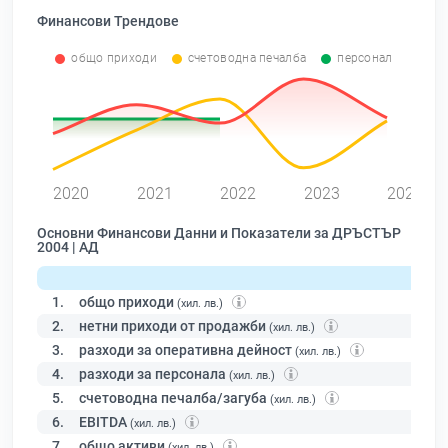
Финансови Трендове
общо приходи
счетоводна печалба
персонал
0
2020
2021
2022
2023
2024
Основни Финансови Данни и Показатели за ДРЪСТЪР
2004 | АД
1.
общо приходи
(хил. лв.)
2.
нетни приходи от продажби
(хил. лв.)
3.
разходи за оперативна дейност
(хил. лв.)
4.
разходи за персонала
(хил. лв.)
5.
счетоводна печалба/загуба
(хил. лв.)
6.
EBITDA
(хил. лв.)
7.
общо активи
(хил. лв.)