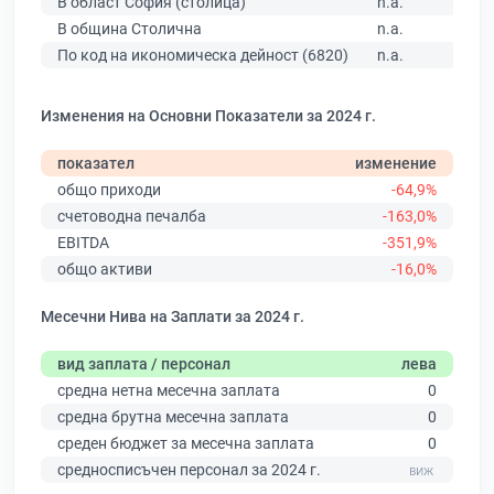
В област София (столица)
n.a.
В община Столична
n.a.
По код на икономическа дейност (6820)
n.a.
Изменения на Основни Показатели за 2024 г.
показател
изменение
общо приходи
-64,9%
счетоводна печалба
-163,0%
EBITDA
-351,9%
общо активи
-16,0%
Месечни Нива на Заплати за 2024 г.
вид заплата / персонал
лева
средна нетна месечна заплата
0
средна брутна месечна заплата
0
среден бюджет за месечна заплата
0
средносписъчен персонал за 2024 г.