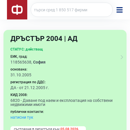
ДРЪСТЪР 2004 | АД
СТАТУС:
действащ
ЕИК, град:
118565638,
София
основана:
31.10.2005
регистрация по ДДС:
ДА - от 21.12.2005 г.
КИД 2008:
6820 -
Даване под наем и експлоатация на собствени
недвижими имоти
публични контакти:
натисни тук
състояние в регистъра към
05.08.2026