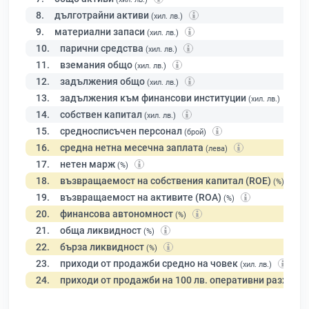
8.
дълготрайни активи
(хил. лв.)
9.
материални запаси
(хил. лв.)
10.
парични средства
(хил. лв.)
11.
вземания общо
(хил. лв.)
12.
задължения общо
(хил. лв.)
13.
задължения към финансови институции
(хил. лв.)
14.
собствен капитал
(хил. лв.)
15.
средносписъчен персонал
(брой)
16.
средна нетна месечна заплата
(лева)
17.
нетен марж
(%)
18.
възвращаемост на собствения капитал (ROE)
(%)
19.
възвращаемост на активите (ROA)
(%)
20.
финансова автономност
(%)
21.
обща ликвидност
(%)
22.
бърза ликвидност
(%)
23.
приходи от продажби средно на човек
(хил. лв.)
24.
приходи от продажби на 100 лв. оперативни разходи