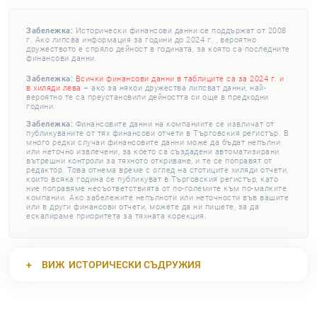
Забележка:
Исторически финансови данни се поддържат от 2008
г. Ако липсва информация за години до 2024 г. , вероятно
дружеството е спряло дейност в годината, за която са последните
финансови данни.
Забележка:
Всички финансови данни в таблиците са за 2024 г. и
в хиляди лева
– ако за някои дружества липсват данни, най-
вероятно те са преустановили дейността си още в предходни
години.
Забележка:
Финансовите данни на компаниите се извличат от
публикуваните от тях финансови отчети в Търговския регистър. В
много редки случаи финансовите данни може да бъдат непълни
или неточно извлечени, за което са създадени автоматизирани
вътрешни контроли за тяхното откриване, и те се поправят от
редактор. Това отнема време с оглед на стотиците хиляди отчети,
които всяка година се публикуват в Търговския регистър, като
ние поправяме несъответствията от по-големите към по-малките
компании. Ако забележите непълноти или неточности във вашите
или в други финансови отчети, можете да ни пишете, за да
ескалираме приоритета за тяхната корекция.
ВИЖ
ИСТОРИЧЕСКИ СЪДРУЖИЯ