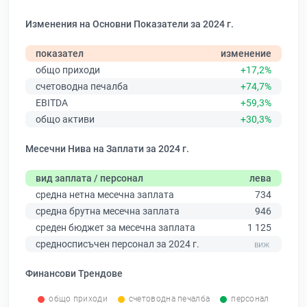
Изменения на Основни Показатели за 2024 г.
показател
изменение
общо приходи
+17,2%
счетоводна печалба
+74,7%
EBITDA
+59,3%
общо активи
+30,3%
Месечни Нива на Заплати за 2024 г.
вид заплата / персонал
лева
средна нетна месечна заплата
734
средна брутна месечна заплата
946
среден бюджет за месечна заплата
1 125
средносписъчен персонал за 2024 г.
Финансови Трендове
общо приходи
счетоводна печалба
персонал