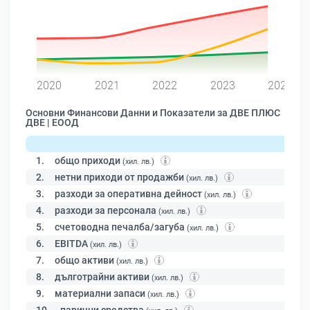
0
2020
2021
2022
2023
2024
Основни Финансови Данни и Показатели за ДВЕ ПЛЮС
ДВЕ | ЕООД
1.
общо приходи
(хил. лв.)
2.
нетни приходи от продажби
(хил. лв.)
3.
разходи за оперативна дейност
(хил. лв.)
4.
разходи за персонала
(хил. лв.)
5.
счетоводна печалба/загуба
(хил. лв.)
6.
EBITDA
(хил. лв.)
7.
общо активи
(хил. лв.)
8.
дълготрайни активи
(хил. лв.)
9.
материални запаси
(хил. лв.)