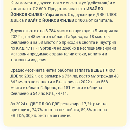
Към момента дружеството е със статус "
действащ
" и с
капитал от € 2 600. Представлява се от
ИВАЙЛО
ЙОНКОВ ФИЛЕВ - Управител
. Съдружници в ДВЕ ПЛЮС
ДВЕ са
ИВАЙЛО ЙОНКОВ ФИЛЕВ
с
100%
от капитала.
Дружеството е на 3 784 място по приходи в България за
2022 г., на 48 място в област Габрово, на 18 място в
Севлиево и на 58 място по приходи в своята индустрия
по КИД 4711 - Търговия на дребно в неспециализирани
магазини предимно с хранителни стоки, напитки и
тютюневи изделия.
Средномесечната нетна работна заплата в
ДВЕ ПЛЮС
ДВЕ
за 2022 г. е в размер на 734 лв, което му отрежда 48
662 място по заплати в България за 2022 г., на 568
място в област Габрово, на 151 място в община
Севлиево и 549 по КИД - 4711.
За 2024 г.
ДВЕ ПЛЮС ДВЕ
реализира 17,2% ръст на
приходите, 74,7% ръст на печалбата, 59,3% ръст на
EBITDA, 30,3% ръст на активите.