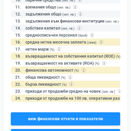
10.
парични средства
(хил. лв.)
11.
вземания общо
(хил. лв.)
12.
задължения общо
(хил. лв.)
13.
задължения към финансови институции
(хил. лв.)
14.
собствен капитал
(хил. лв.)
15.
средносписъчен персонал
(брой)
16.
средна нетна месечна заплата
(лева)
17.
нетен марж
(%)
18.
възвращаемост на собствения капитал (ROE)
(%)
19.
възвращаемост на активите (ROA)
(%)
20.
финансова автономност
(%)
21.
обща ликвидност
(%)
22.
бърза ликвидност
(%)
23.
приходи от продажби средно на човек
(хил. лв.)
24.
приходи от продажби на 100 лв. оперативни разходи
виж финансови отчети и показатели