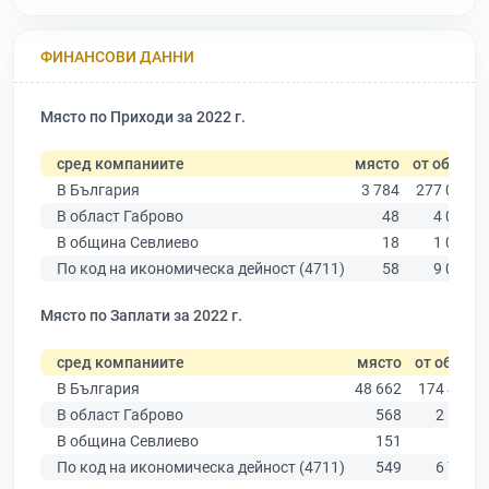
ФИНАНСОВИ ДАННИ
Място по Приходи за 2022 г.
сред компаниите
място
от общо
В България
3 784
277 019
В област Габрово
48
4 019
В община Севлиево
18
1 006
По код на икономическа дейност (4711)
58
9 025
Място по Заплати за 2022 г.
сред компаниите
място
от общо
В България
48 662
174 403
В област Габрово
568
2 514
В община Севлиево
151
638
По код на икономическа дейност (4711)
549
6 773