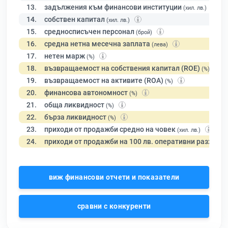
13.
задължения към финансови институции
(хил. лв.)
14.
собствен капитал
(хил. лв.)
15.
средносписъчен персонал
(брой)
16.
средна нетна месечна заплата
(лева)
17.
нетен марж
(%)
18.
възвращаемост на собствения капитал (ROE)
(%)
19.
възвращаемост на активите (ROA)
(%)
20.
финансова автономност
(%)
21.
обща ликвидност
(%)
22.
бърза ликвидност
(%)
23.
приходи от продажби средно на човек
(хил. лв.)
24.
приходи от продажби на 100 лв. оперативни разходи
виж финансови отчети и показатели
сравни с конкуренти