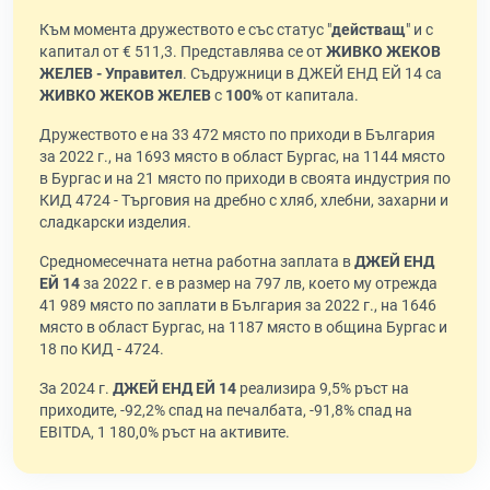
Към момента дружеството е със статус "
действащ
" и с
капитал от € 511,3. Представлява се от
ЖИВКО ЖЕКОВ
ЖЕЛЕВ - Управител
. Съдружници в ДЖЕЙ ЕНД ЕЙ 14 са
ЖИВКО ЖЕКОВ ЖЕЛЕВ
с
100%
от капитала.
Дружеството е на 33 472 място по приходи в България
за 2022 г., на 1693 място в област Бургас, на 1144 място
в Бургас и на 21 място по приходи в своята индустрия по
КИД 4724 - Търговия на дребно с хляб, хлебни, захарни и
сладкарски изделия.
Средномесечната нетна работна заплата в
ДЖЕЙ ЕНД
ЕЙ 14
за 2022 г. е в размер на 797 лв, което му отрежда
41 989 място по заплати в България за 2022 г., на 1646
място в област Бургас, на 1187 място в община Бургас и
18 по КИД - 4724.
За 2024 г.
ДЖЕЙ ЕНД ЕЙ 14
реализира 9,5% ръст на
приходите, -92,2% спад на печалбата, -91,8% спад на
EBITDA, 1 180,0% ръст на активите.