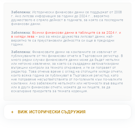
Забележка:
Исторически финансови данни се поддържат от 2008
г. Ако липсва информация за години до 2024 г. , вероятно
дружеството е спряло дейност в годината, за която са последните
финансови данни.
Забележка:
Всички финансови данни в таблиците са за 2024 г. и
в хиляди лева
– ако за някои дружества липсват данни, най-
вероятно те са преустановили дейността си още в предходни
години.
Забележка:
Финансовите данни на компаниите се извличат от
публикуваните от тях финансови отчети в Търговския регистър. В
много редки случаи финансовите данни може да бъдат непълни
или неточно извлечени, за което са създадени автоматизирани
вътрешни контроли за тяхното откриване, и те се поправят от
редактор. Това отнема време с оглед на стотиците хиляди отчети,
които всяка година се публикуват в Търговския регистър, като
ние поправяме несъответствията от по-големите към по-малките
компании. Ако забележите непълноти или неточности във вашите
или в други финансови отчети, можете да ни пишете, за да
ескалираме приоритета за тяхната корекция.
ВИЖ
ИСТОРИЧЕСКИ СЪДРУЖИЯ