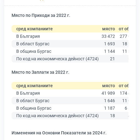
Място по Приходи за 2022 г.
сред компаниите
място
от общо
В България
33 472
277 019
В област Бургас
1 693
18 275
В община Бургас
1 144
11 315
По код на икономическа дейност (4724)
21
687
Място по Заплати за 2022 г.
сред компаниите
място
от общо
В България
41 989
174 403
В област Бургас
1 646
11 009
В община Бургас
1 187
6 879
По код на икономическа дейност (4724)
18
478
Изменения на Основни Показатели за 2024 г.