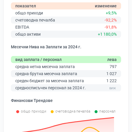
показател
изменение
общо приходи
+9,5%
счетоводна печалба
-92,2%
EBITDA
-91,8%
общо активи
+1 180,0%
Месечни Нива на Заплати за 2024 г.
вид заплата / персонал
лева
средна нетна месечна заплата
797
средна брутна месечна заплата
1 027
среден бюджет за месечна заплата
1 222
средносписъчен персонал за 2024 г.
Финансови Трендове
общо приходи
счетоводна печалба
персонал