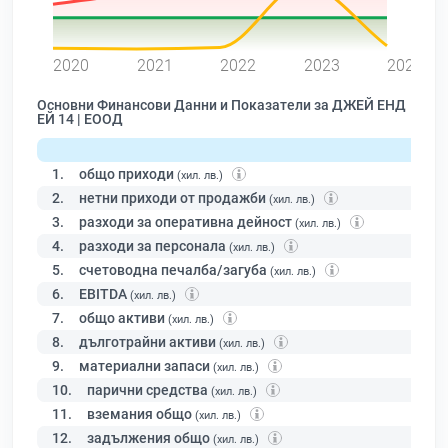
0
2020
2021
2022
2023
2024
Основни Финансови Данни и Показатели за ДЖЕЙ ЕНД
ЕЙ 14 | ЕООД
1.
общо приходи
(хил. лв.)
2.
нетни приходи от продажби
(хил. лв.)
3.
разходи за оперативна дейност
(хил. лв.)
4.
разходи за персонала
(хил. лв.)
5.
счетоводна печалба/загуба
(хил. лв.)
6.
EBITDA
(хил. лв.)
7.
общо активи
(хил. лв.)
8.
дълготрайни активи
(хил. лв.)
9.
материални запаси
(хил. лв.)
10.
парични средства
(хил. лв.)
11.
вземания общо
(хил. лв.)
12.
задължения общо
(хил. лв.)