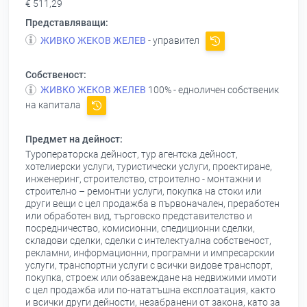
€ 511,29
Представляващи:
ЖИВКО ЖЕКОВ ЖЕЛЕВ
- управител
Собственост:
ЖИВКО ЖЕКОВ ЖЕЛЕВ
100% - едноличен собственик
на капитала
Предмет на дейност:
Туроператорска дейност, тур агентска дейност,
хотелиерски услуги, туристически услуги, проектиране,
инженеринг, строителство, строително - монтажни и
строително – ремонтни услуги, покупка на стоки или
други вещи с цел продажба в първоначален, преработен
или обработен вид, търговско представителство и
посредничество, комисионни, спедиционни сделки,
складови сделки, сделки с интелектуална собственост,
рекламни, информационни, програмни и импресарскии
услуги, транспортни услуги с всички видове транспорт,
покупка, строеж или обзавеждане на недвижими имоти
с цел продажба или по-нататъшна експлоатация, както
и всички други дейности, незабранени от закона, като за