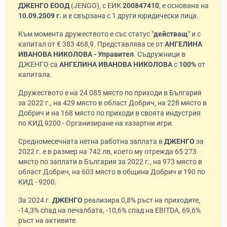
ДЖЕНГО ЕООД
(JENGO), с ЕИК
200847410
, е основана на
10.09.2009 г.
и е свързана с 1 други юридически лица.
Към момента дружеството е със статус "
действащ
" и с
капитал от € 383 468,9. Представлява се от
АНГЕЛИНА
ИВАНОВА НИКОЛОВА - Управител
. Съдружници в
ДЖЕНГО са
АНГЕЛИНА ИВАНОВА НИКОЛОВА
с
100%
от
капитала.
Дружеството е на 24 085 място по приходи в България
за 2022 г., на 429 място в област Добрич, на 228 място в
Добрич и на 168 място по приходи в своята индустрия
по КИД 9200 - Организиране на хазартни игри.
Средномесечната нетна работна заплата в
ДЖЕНГО
за
2022 г. е в размер на 742 лв, което му отрежда 65 273
място по заплати в България за 2022 г., на 973 място в
област Добрич, на 603 място в община Добрич и 190 по
КИД - 9200.
За 2024 г.
ДЖЕНГО
реализира 0,8% ръст на приходите,
-14,3% спад на печалбата, -10,6% спад на EBITDA, 69,6%
ръст на активите.