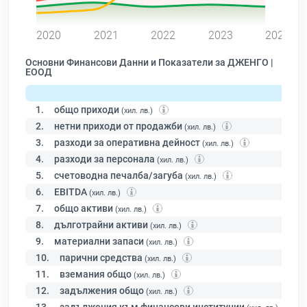
0
2020
2021
2022
2023
2024
Основни Финансови Данни и Показатели за ДЖЕНГО |
ЕООД
1.
общо приходи
(хил. лв.)
2.
нетни приходи от продажби
(хил. лв.)
3.
разходи за оперативна дейност
(хил. лв.)
4.
разходи за персонала
(хил. лв.)
5.
счетоводна печалба/загуба
(хил. лв.)
6.
EBITDA
(хил. лв.)
7.
общо активи
(хил. лв.)
8.
дълготрайни активи
(хил. лв.)
9.
материални запаси
(хил. лв.)
10.
парични средства
(хил. лв.)
11.
вземания общо
(хил. лв.)
12.
задължения общо
(хил. лв.)