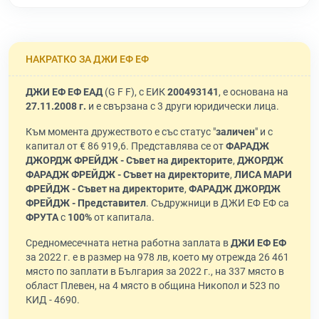
НАКРАТКО ЗА ДЖИ ЕФ ЕФ
ДЖИ ЕФ ЕФ ЕАД
(G F F), с ЕИК
200493141
, е основана на
27.11.2008 г.
и е свързана с 3 други юридически лица.
Към момента дружеството е със статус "
заличен
" и с
капитал от € 86 919,6. Представлява се от
ФАРАДЖ
ДЖОРДЖ ФРЕЙДЖ - Съвет на директорите
,
ДЖОРДЖ
ФАРАДЖ ФРЕЙДЖ - Съвет на директорите
,
ЛИСА МАРИ
ФРЕЙДЖ - Съвет на директорите
,
ФАРАДЖ ДЖОРДЖ
ФРЕЙДЖ - Представител
. Съдружници в ДЖИ ЕФ ЕФ са
ФРУТА
с
100%
от капитала.
Средномесечната нетна работна заплата в
ДЖИ ЕФ ЕФ
за 2022 г. е в размер на 978 лв, което му отрежда 26 461
място по заплати в България за 2022 г., на 337 място в
област Плевен, на 4 място в община Никопол и 523 по
КИД - 4690.