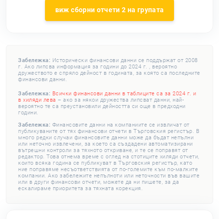
виж сборни отчети 2 на групата
Забележка:
Исторически финансови данни се поддържат от 2008
г. Ако липсва информация за години до 2024 г. , вероятно
дружеството е спряло дейност в годината, за която са последните
финансови данни.
Забележка:
Всички финансови данни в таблиците са за 2024 г. и
в хиляди лева
– ако за някои дружества липсват данни, най-
вероятно те са преустановили дейността си още в предходни
години.
Забележка:
Финансовите данни на компаниите се извличат от
публикуваните от тях финансови отчети в Търговския регистър. В
много редки случаи финансовите данни може да бъдат непълни
или неточно извлечени, за което са създадени автоматизирани
вътрешни контроли за тяхното откриване, и те се поправят от
редактор. Това отнема време с оглед на стотиците хиляди отчети,
които всяка година се публикуват в Търговския регистър, като
ние поправяме несъответствията от по-големите към по-малките
компании. Ако забележите непълноти или неточности във вашите
или в други финансови отчети, можете да ни пишете, за да
ескалираме приоритета за тяхната корекция.