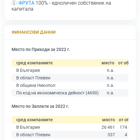
ФРУТА
100% - едноличен собственик на
капитала
ФИНАНСОВИ ДАННИ
Място по Приходи за 2022 г.
сред компаниите
място
от общо
В България
n.a.
В област Плевен
n.a.
В община Никопол
n.a.
По код на икономическа дейност (4690)
n.a.
Място по Заплати за 2022 г.
сред компаниите
място
от общо
В България
26 461
174 403
В област Плевен
337
4 191