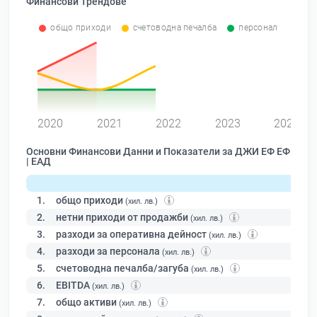
Финансови Трендове
общо приходи
счетоводна печалба
персонал
0
2020
2021
2022
2023
2024
Основни Финансови Данни и Показатели за ДЖИ ЕФ ЕФ
| ЕАД
1.
общо приходи
(хил. лв.)
2.
нетни приходи от продажби
(хил. лв.)
3.
разходи за оперативна дейност
(хил. лв.)
4.
разходи за персонала
(хил. лв.)
5.
счетоводна печалба/загуба
(хил. лв.)
6.
EBITDA
(хил. лв.)
7.
общо активи
(хил. лв.)