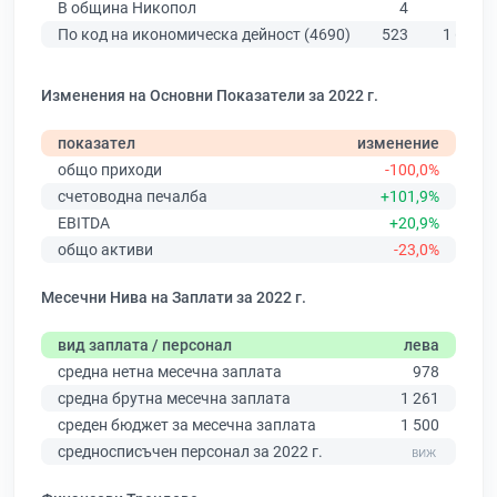
В община Никопол
4
77
По код на икономическа дейност (4690)
523
1 619
Изменения на Основни Показатели за 2022 г.
показател
изменение
общо приходи
-100,0%
счетоводна печалба
+101,9%
EBITDA
+20,9%
общо активи
-23,0%
Месечни Нива на Заплати за 2022 г.
вид заплата / персонал
лева
средна нетна месечна заплата
978
средна брутна месечна заплата
1 261
среден бюджет за месечна заплата
1 500
средносписъчен персонал за 2022 г.