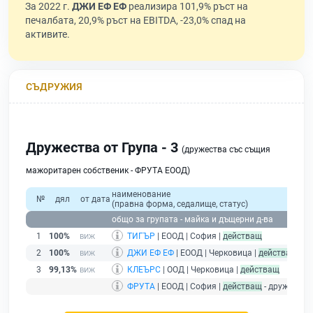
За 2022 г.
ДЖИ ЕФ ЕФ
реализира 101,9% ръст на
печалбата, 20,9% ръст на EBITDA, -23,0% спад на
активите.
СЪДРУЖИЯ
Дружества от Група - 3
(дружества със същия
мажоритарен собственик - ФРУТА ЕООД)
наименование
№
дял
от дата
(правна форма, седалище, статус)
общо за групата - майка и дъщерни д-ва
1
100%
ТИГЪР
| ЕООД | София |
действащ
2
100%
ДЖИ ЕФ ЕФ
| ЕООД | Черковица |
действащ
3
99,13%
КЛЕЪРС
| ООД | Черковица |
действащ
ФРУТА
| ЕООД | София |
действащ
- дружество