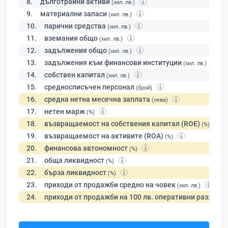
8.
дълготрайни активи
(хил. лв.)
9.
материални запаси
(хил. лв.)
10.
парични средства
(хил. лв.)
11.
вземания общо
(хил. лв.)
12.
задължения общо
(хил. лв.)
13.
задължения към финансови институции
(хил. лв.)
14.
собствен капитал
(хил. лв.)
15.
средносписъчен персонал
(брой)
16.
средна нетна месечна заплата
(лева)
17.
нетен марж
(%)
18.
възвращаемост на собствения капитал (ROE)
(%)
19.
възвращаемост на активите (ROA)
(%)
20.
финансова автономност
(%)
21.
обща ликвидност
(%)
22.
бърза ликвидност
(%)
23.
приходи от продажби средно на човек
(хил. лв.)
24.
приходи от продажби на 100 лв. оперативни разходи