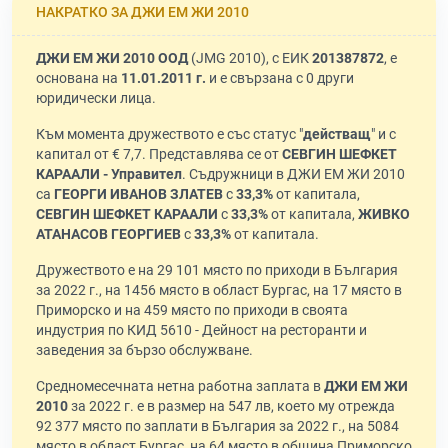
НАКРАТКО ЗА ДЖИ ЕМ ЖИ 2010
ДЖИ ЕМ ЖИ 2010 ООД
(JMG 2010), с ЕИК
201387872
, е
основана на
11.01.2011 г.
и е свързана с 0 други
юридически лица.
Към момента дружеството е със статус "
действащ
" и с
капитал от € 7,7. Представлява се от
СЕВГИН ШЕФКЕТ
КАРААЛИ - Управител
. Съдружници в ДЖИ ЕМ ЖИ 2010
са
ГЕОРГИ ИВАНОВ ЗЛАТЕВ
с
33,3%
от капитала,
СЕВГИН ШЕФКЕТ КАРААЛИ
с
33,3%
от капитала,
ЖИВКО
АТАНАСОВ ГЕОРГИЕВ
с
33,3%
от капитала.
Дружеството е на 29 101 място по приходи в България
за 2022 г., на 1456 място в област Бургас, на 17 място в
Приморско и на 459 място по приходи в своята
индустрия по КИД 5610 - Дейност на ресторанти и
заведения за бързо обслужване.
Средномесечната нетна работна заплата в
ДЖИ ЕМ ЖИ
2010
за 2022 г. е в размер на 547 лв, което му отрежда
92 377 място по заплати в България за 2022 г., на 5084
място в област Бургас, на 64 място в община Приморско