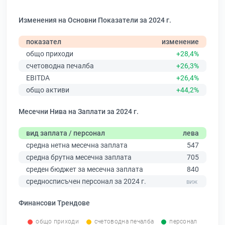
Изменения на Основни Показатели за 2024 г.
показател
изменение
общо приходи
+28,4%
счетоводна печалба
+26,3%
EBITDA
+26,4%
общо активи
+44,2%
Месечни Нива на Заплати за 2024 г.
вид заплата / персонал
лева
средна нетна месечна заплата
547
средна брутна месечна заплата
705
среден бюджет за месечна заплата
840
средносписъчен персонал за 2024 г.
Финансови Трендове
общо приходи
счетоводна печалба
персонал