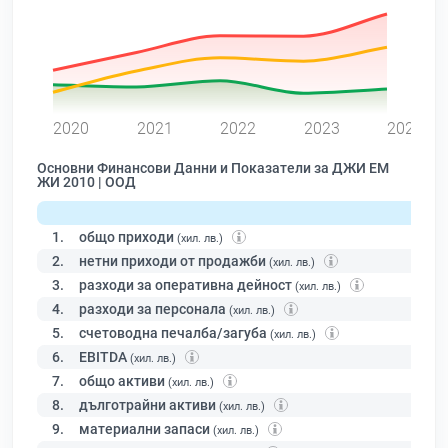
0
2020
2021
2022
2023
2024
Основни Финансови Данни и Показатели за ДЖИ ЕМ
ЖИ 2010 | ООД
1.
общо приходи
(хил. лв.)
2.
нетни приходи от продажби
(хил. лв.)
3.
разходи за оперативна дейност
(хил. лв.)
4.
разходи за персонала
(хил. лв.)
5.
счетоводна печалба/загуба
(хил. лв.)
6.
EBITDA
(хил. лв.)
7.
общо активи
(хил. лв.)
8.
дълготрайни активи
(хил. лв.)
9.
материални запаси
(хил. лв.)