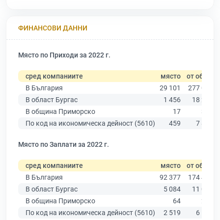
ФИНАНСОВИ ДАННИ
Място по Приходи за 2022 г.
сред компаниите
място
от общо
В България
29 101
277 019
В област Бургас
1 456
18 275
В община Приморско
17
381
По код на икономическа дейност (5610)
459
7 842
Място по Заплати за 2022 г.
сред компаниите
място
от общо
В България
92 377
174 403
В област Бургас
5 084
11 009
В община Приморско
64
239
По код на икономическа дейност (5610)
2 519
6 522