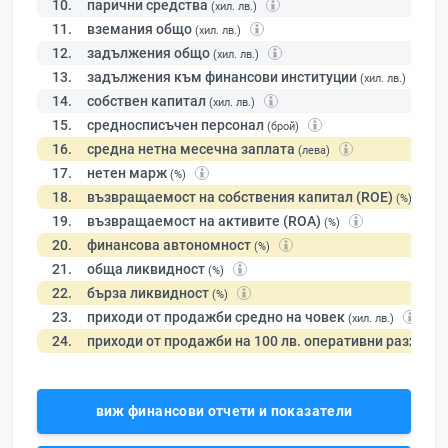
10.
парични средства
(хил. лв.)
11.
вземания общо
(хил. лв.)
12.
задължения общо
(хил. лв.)
13.
задължения към финансови институции
(хил. лв.)
14.
собствен капитал
(хил. лв.)
15.
средносписъчен персонал
(брой)
16.
средна нетна месечна заплата
(лева)
17.
нетен марж
(%)
18.
възвращаемост на собствения капитал (ROE)
(%)
19.
възвращаемост на активите (ROA)
(%)
20.
финансова автономност
(%)
21.
обща ликвидност
(%)
22.
бърза ликвидност
(%)
23.
приходи от продажби средно на човек
(хил. лв.)
24.
приходи от продажби на 100 лв. оперативни разходи
виж финансови отчети и показатели