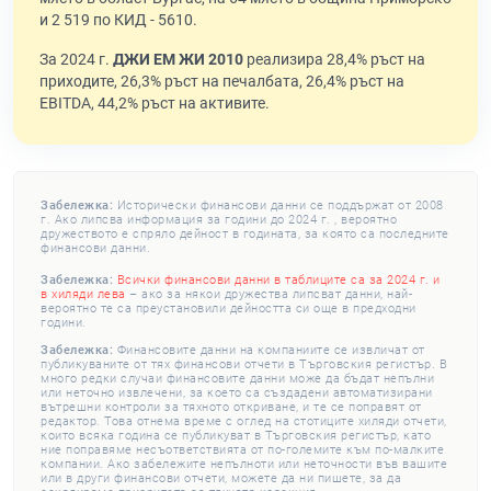
и 2 519 по КИД - 5610.
За 2024 г.
ДЖИ ЕМ ЖИ 2010
реализира 28,4% ръст на
приходите, 26,3% ръст на печалбата, 26,4% ръст на
EBITDA, 44,2% ръст на активите.
Забележка:
Исторически финансови данни се поддържат от 2008
г. Ако липсва информация за години до 2024 г. , вероятно
дружеството е спряло дейност в годината, за която са последните
финансови данни.
Забележка:
Всички финансови данни в таблиците са за 2024 г. и
в хиляди лева
– ако за някои дружества липсват данни, най-
вероятно те са преустановили дейността си още в предходни
години.
Забележка:
Финансовите данни на компаниите се извличат от
публикуваните от тях финансови отчети в Търговския регистър. В
много редки случаи финансовите данни може да бъдат непълни
или неточно извлечени, за което са създадени автоматизирани
вътрешни контроли за тяхното откриване, и те се поправят от
редактор. Това отнема време с оглед на стотиците хиляди отчети,
които всяка година се публикуват в Търговския регистър, като
ние поправяме несъответствията от по-големите към по-малките
компании. Ако забележите непълноти или неточности във вашите
или в други финансови отчети, можете да ни пишете, за да