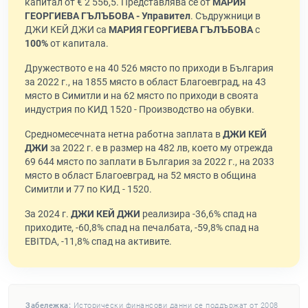
капитал от € 2 556,5. Представлява се от
МАРИЯ
ГЕОРГИЕВА ГЪЛЪБОВА - Управител
. Съдружници в
ДЖИ КЕЙ ДЖИ са
МАРИЯ ГЕОРГИЕВА ГЪЛЪБОВА
с
100%
от капитала.
Дружеството е на 40 526 място по приходи в България
за 2022 г., на 1855 място в област Благоевград, на 43
място в Симитли и на 62 място по приходи в своята
индустрия по КИД 1520 - Производство на обувки.
Средномесечната нетна работна заплата в
ДЖИ КЕЙ
ДЖИ
за 2022 г. е в размер на 482 лв, което му отрежда
69 644 място по заплати в България за 2022 г., на 2033
място в област Благоевград, на 52 място в община
Симитли и 77 по КИД - 1520.
За 2024 г.
ДЖИ КЕЙ ДЖИ
реализира -36,6% спад на
приходите, -60,8% спад на печалбата, -59,8% спад на
EBITDA, -11,8% спад на активите.
Забележка:
Исторически финансови данни се поддържат от 2008