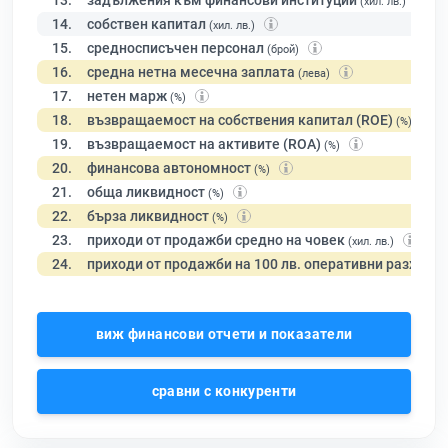
13.
задължения към финансови институции
(хил. лв.)
14.
собствен капитал
(хил. лв.)
15.
средносписъчен персонал
(брой)
16.
средна нетна месечна заплата
(лева)
17.
нетен марж
(%)
18.
възвращаемост на собствения капитал (ROE)
(%)
19.
възвращаемост на активите (ROA)
(%)
20.
финансова автономност
(%)
21.
обща ликвидност
(%)
22.
бърза ликвидност
(%)
23.
приходи от продажби средно на човек
(хил. лв.)
24.
приходи от продажби на 100 лв. оперативни разходи
виж финансови отчети и показатели
сравни с конкуренти