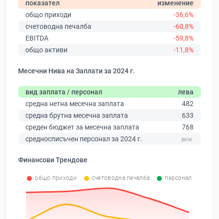
показател
изменение
общо приходи
-36,6%
счетоводна печалба
-60,8%
EBITDA
-59,8%
общо активи
-11,8%
Месечни Нива на Заплати за 2024 г.
вид заплата / персонал
лева
средна нетна месечна заплата
482
средна брутна месечна заплата
633
среден бюджет за месечна заплата
768
средносписъчен персонал за 2024 г.
Финансови Трендове
общо приходи
счетоводна печалба
персонал