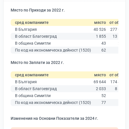
Място по Приходи за 2022 г.
сред компаниите
място
от общо
В България
40 526
277 019
В област Благоевград
1 855
13 529
В община Симитли
43
264
По код на икономическа дейност (1520)
62
187
Място по Заплати за 2022 г.
сред компаниите
място
от общо
В България
69 644
174 403
В област Благоевград
2 033
8 826
В община Симитли
52
199
По код на икономическа дейност (1520)
77
169
Изменения на Основни Показатели за 2024 г.