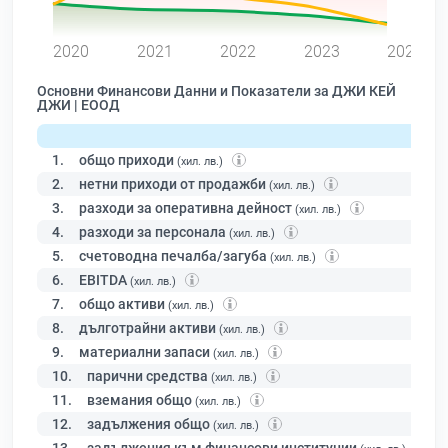
0
2020
2021
2022
2023
2024
Основни Финансови Данни и Показатели за ДЖИ КЕЙ
ДЖИ | ЕООД
1.
общо приходи
(хил. лв.)
2.
нетни приходи от продажби
(хил. лв.)
3.
разходи за оперативна дейност
(хил. лв.)
4.
разходи за персонала
(хил. лв.)
5.
счетоводна печалба/загуба
(хил. лв.)
6.
EBITDA
(хил. лв.)
7.
общо активи
(хил. лв.)
8.
дълготрайни активи
(хил. лв.)
9.
материални запаси
(хил. лв.)
10.
парични средства
(хил. лв.)
11.
вземания общо
(хил. лв.)
12.
задължения общо
(хил. лв.)