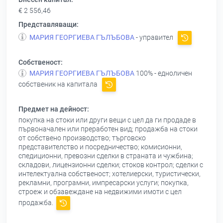
€ 2 556,46
Представляващи:
МАРИЯ ГЕОРГИЕВА ГЪЛЪБОВА
- управител
Собственост:
МАРИЯ ГЕОРГИЕВА ГЪЛЪБОВА
100% - едноличен
собственик на капитала
Предмет на дейност:
покупка на стоки или други вещи с цел да ги продаде в
първоначален или преработен вид; продажба на стоки
от собствено производство; търговско
представителство и посредничество; комисионни,
спедиционни, превозни сделки в страната и чужбина;
складови, лицензионни сделки; стоков контрол; сделки с
интелектуална собственост; хотелиерски, туристически,
рекламни, програмни, импресарски услуги; покупка,
строеж и обзавеждане на недвижими имоти с цел
продажба.