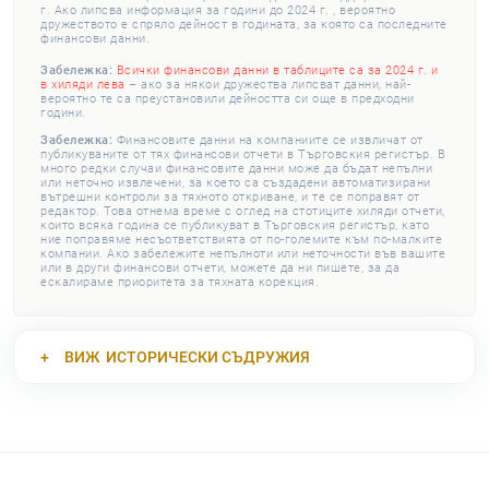
г. Ако липсва информация за години до 2024 г. , вероятно
дружеството е спряло дейност в годината, за която са последните
финансови данни.
Забележка:
Всички финансови данни в таблиците са за 2024 г. и
в хиляди лева
– ако за някои дружества липсват данни, най-
вероятно те са преустановили дейността си още в предходни
години.
Забележка:
Финансовите данни на компаниите се извличат от
публикуваните от тях финансови отчети в Търговския регистър. В
много редки случаи финансовите данни може да бъдат непълни
или неточно извлечени, за което са създадени автоматизирани
вътрешни контроли за тяхното откриване, и те се поправят от
редактор. Това отнема време с оглед на стотиците хиляди отчети,
които всяка година се публикуват в Търговския регистър, като
ние поправяме несъответствията от по-големите към по-малките
компании. Ако забележите непълноти или неточности във вашите
или в други финансови отчети, можете да ни пишете, за да
ескалираме приоритета за тяхната корекция.
ВИЖ
ИСТОРИЧЕСКИ СЪДРУЖИЯ