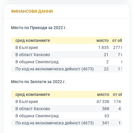
ФИНАНСОВИ ДАННИ
Място по Приходи за 2022 г.
сред компаниите
място
от общо
В България
1 835
277 019
В област Хасково
21
7 664
В община Свиленград
2
832
По код на икономическа дейност (4673)
22
1 350
Място по Заплати за 2022 г.
сред компаниите
място
от общо
В България
47 338
174 403
В област Хасково
588
4 585
В община Свиленград
63
459
По код на икономическа дейност (4673)
341
1 002