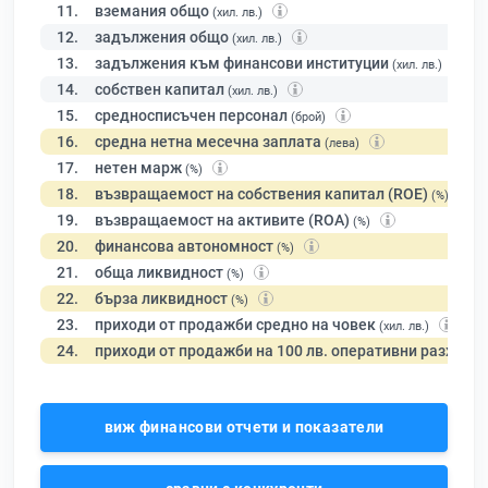
11.
вземания общо
(хил. лв.)
12.
задължения общо
(хил. лв.)
13.
задължения към финансови институции
(хил. лв.)
14.
собствен капитал
(хил. лв.)
15.
средносписъчен персонал
(брой)
16.
средна нетна месечна заплата
(лева)
17.
нетен марж
(%)
18.
възвращаемост на собствения капитал (ROE)
(%)
19.
възвращаемост на активите (ROA)
(%)
20.
финансова автономност
(%)
21.
обща ликвидност
(%)
22.
бърза ликвидност
(%)
23.
приходи от продажби средно на човек
(хил. лв.)
24.
приходи от продажби на 100 лв. оперативни разходи
виж финансови отчети и показатели