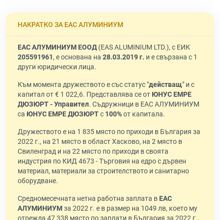
НАКРАТКО ЗА ЕАС АЛУМИНИУМ
ЕАС АЛУМИНИУМ ЕООД
(EAS ALUMINIUM LTD.), с ЕИК
205591961
, е основана на
28.03.2019 г.
и е свързана с 1
други юридически лица.
Към момента дружеството е със статус "
действащ
" и с
капитал от € 1 022,6. Представлява се от
ЮНУС ЕМРЕ
ДЮЗЮРТ - Управител
. Съдружници в ЕАС АЛУМИНИУМ
са
ЮНУС ЕМРЕ ДЮЗЮРТ
с
100%
от капитала.
Дружеството е на 1 835 място по приходи в България за
2022 г., на 21 място в област Хасково, на 2 място в
Свиленград и на 22 място по приходи в своята
индустрия по КИД 4673 - Търговия на едро с дървен
материал, материали за строителството и санитарно
оборудване.
Средномесечната нетна работна заплата в
ЕАС
АЛУМИНИУМ
за 2022 г. е в размер на 1049 лв, което му
отрежда 47 338 място по заплати в България за 2022 г.,