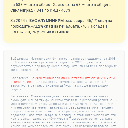
на 588 място в област Хасково, на 63 място в община
Свиленград и 341 по КИД - 4673.
За 2024 г.
ЕАС АЛУМИНИУМ
реализира -46,1% спад на
приходите, -72,2% спад на печалбата, -70,7% спад на
EBITDA, 80,1% ръст на активите.
Забележка:
Исторически финансови данни се поддържат от 2008
г. Ако липсва информация за години до 2024 г. , вероятно
дружеството е спряло дейност в годината, за която са последните
финансови данни.
Забележка:
Всички финансови данни в таблиците са за 2024 г. и
в хиляди лева
– ако за някои дружества липсват данни, най-
вероятно те са преустановили дейността си още в предходни
години.
Забележка:
Финансовите данни на компаниите се извличат от
публикуваните от тях финансови отчети в Търговския регистър. В
много редки случаи финансовите данни може да бъдат непълни
или неточно извлечени, за което са създадени автоматизирани
вътрешни контроли за тяхното откриване, и те се поправят от
редактор. Това отнема време с оглед на стотиците хиляди отчети,
които всяка година се публикуват в Търговския регистър, като
ние поправяме несъответствията от по-големите към по-малките
компании. Ако забележите непълноти или неточности във вашите