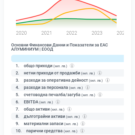
0
2020
2021
2022
2023
2024
Основни Финансови Данни и Показатели за ЕАС
АЛУМИНИУМ | ЕООД
1.
общо приходи
(хил. лв.)
2.
нетни приходи от продажби
(хил. лв.)
3.
разходи за оперативна дейност
(хил. лв.)
4.
разходи за персонала
(хил. лв.)
5.
счетоводна печалба/загуба
(хил. лв.)
6.
EBITDA
(хил. лв.)
7.
общо активи
(хил. лв.)
8.
дълготрайни активи
(хил. лв.)
9.
материални запаси
(хил. лв.)
10.
парични средства
(хил. лв.)