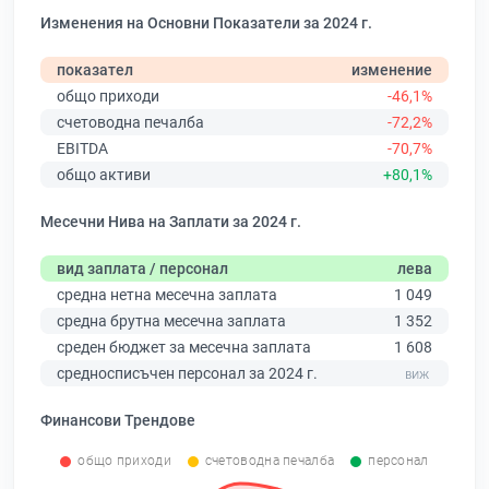
Изменения на Основни Показатели за 2024 г.
показател
изменение
общо приходи
-46,1%
счетоводна печалба
-72,2%
EBITDA
-70,7%
общо активи
+80,1%
Месечни Нива на Заплати за 2024 г.
вид заплата / персонал
лева
средна нетна месечна заплата
1 049
средна брутна месечна заплата
1 352
среден бюджет за месечна заплата
1 608
средносписъчен персонал за 2024 г.
Финансови Трендове
общо приходи
счетоводна печалба
персонал