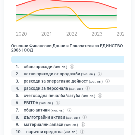
0
2020
2021
2022
2023
2024
Основни Финансови Данни и Показатели за ЕДИНСТВО
2006 | ООД
1.
общо приходи
(хил. лв.)
2.
нетни приходи от продажби
(хил. лв.)
3.
разходи за оперативна дейност
(хил. лв.)
4.
разходи за персонала
(хил. лв.)
5.
счетоводна печалба/загуба
(хил. лв.)
6.
EBITDA
(хил. лв.)
7.
общо активи
(хил. лв.)
8.
дълготрайни активи
(хил. лв.)
9.
материални запаси
(хил. лв.)
10.
парични средства
(хил. лв.)