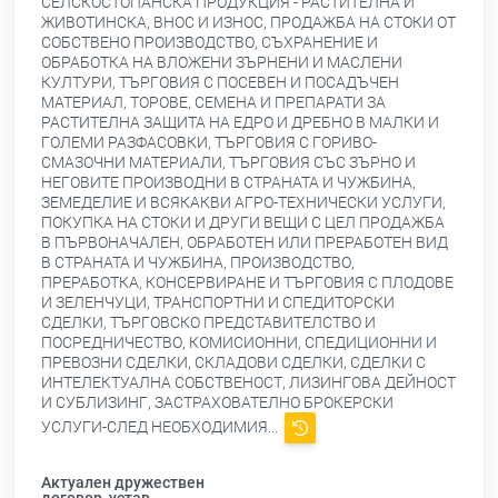
СЕЛСКОСТОПАНСКА ПРОДУКЦИЯ - РАСТИТЕЛНА И
ЖИВОТИНСКА, ВНОС И ИЗНОС, ПРОДАЖБА НА СТОКИ ОТ
СОБСТВЕНО ПРОИЗВОДСТВО, СЪХРАНЕНИЕ И
ОБРАБОТКА НА ВЛОЖЕНИ ЗЪРНЕНИ И МАСЛЕНИ
КУЛТУРИ, ТЪРГОВИЯ С ПОСЕВЕН И ПОСАДЪЧЕН
МАТЕРИАЛ, ТОРОВЕ, СЕМЕНА И ПРЕПАРАТИ ЗА
РАСТИТЕЛНА ЗАЩИТА НА ЕДРО И ДРЕБНО В МАЛКИ И
ГОЛЕМИ РАЗФАСОВКИ, ТЪРГОВИЯ С ГОРИВО-
СМАЗОЧНИ МАТЕРИАЛИ, ТЪРГОВИЯ СЪС ЗЪРНО И
НЕГОВИТЕ ПРОИЗВОДНИ В СТРАНАТА И ЧУЖБИНА,
ЗЕМЕДЕЛИЕ И ВСЯКАКВИ АГРО-ТЕХНИЧЕСКИ УСЛУГИ,
ПОКУПКА НА СТОКИ И ДРУГИ ВЕЩИ С ЦЕЛ ПРОДАЖБА
В ПЪРВОНАЧАЛЕН, ОБРАБОТЕН ИЛИ ПРЕРАБОТЕН ВИД
В СТРАНАТА И ЧУЖБИНА, ПРОИЗВОДСТВО,
ПРЕРАБОТКА, КОНСЕРВИРАНЕ И ТЪРГОВИЯ С ПЛОДОВЕ
И ЗЕЛЕНЧУЦИ, ТРАНСПОРТНИ И СПЕДИТОРСКИ
СДЕЛКИ, ТЪРГОВСКО ПРЕДСТАВИТЕЛСТВО И
ПОСРЕДНИЧЕСТВО, КОМИСИОННИ, СПЕДИЦИОННИ И
ПРЕВОЗНИ СДЕЛКИ, СКЛАДОВИ СДЕЛКИ, СДЕЛКИ С
ИНТЕЛЕКТУАЛНА СОБСТВЕНОСТ, ЛИЗИНГОВА ДЕЙНОСТ
И СУБЛИЗИНГ, ЗАСТРАХОВАТЕЛНО БРОКЕРСКИ
УСЛУГИ-СЛЕД НЕОБХОДИМИЯ...
Актуален дружествен