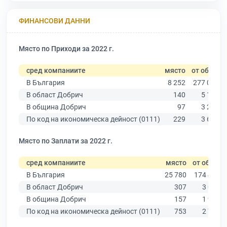
ФИНАНСОВИ ДАННИ
Място по Приходи за 2022 г.
сред компаниите
място
от общо
В България
8 252
277 019
В област Добрич
140
5 156
В община Добрич
97
3 239
По код на икономическа дейност (0111)
229
3 640
Място по Заплати за 2022 г.
сред компаниите
място
от общо
В България
25 780
174 403
В област Добрич
307
3 081
В община Добрич
157
1 913
По код на икономическа дейност (0111)
753
2 706