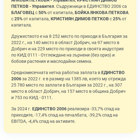
ЯНКОВА ПЕТКОВА - Управител
,
КРИСТИЯН ДИМОВ
ПЕТКОВ - Управител
. Съдружници в ЕДИНСТВО 2006 са
БЛАГОВЕЦ
с
50%
от капитала,
БОЙКА ЯНКОВА ПЕТКОВА
с
25%
от капитала,
КРИСТИЯН ДИМОВ ПЕТКОВ
с
25%
от
капитала.
Дружеството е на 8 252 място по приходи в България за
2022 г., на 140 място в област Добрич, на 97 място в
Добрич и на 229 място по приходи в своята индустрия
по КИД 0111 - Отглеждане на зърнени (без ориз) и
бобови растения и маслодайни семена.
Средномесечната нетна работна заплата в
ЕДИНСТВО
2006
за 2022 г. е в размер на 1385 лв, което му отрежда
25 780 място по заплати в България за 2022 г., на 307
място в област Добрич, на 157 място в община Добрич
и 753 по КИД - 0111.
За 2024 г.
ЕДИНСТВО 2006
реализира -33,7% спад на
приходите, -17,4% спад на печалбата, -39,2% спад на
EBITDA, -4,4% спад на активите.