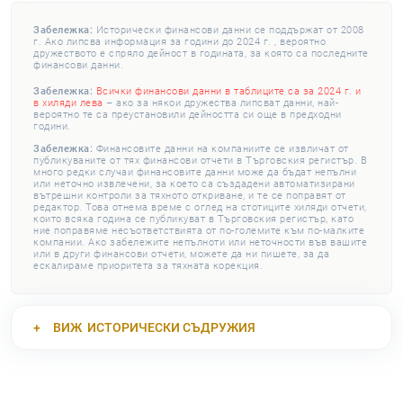
Забележка:
Исторически финансови данни се поддържат от 2008
г. Ако липсва информация за години до 2024 г. , вероятно
дружеството е спряло дейност в годината, за която са последните
финансови данни.
Забележка:
Всички финансови данни в таблиците са за 2024 г. и
в хиляди лева
– ако за някои дружества липсват данни, най-
вероятно те са преустановили дейността си още в предходни
години.
Забележка:
Финансовите данни на компаниите се извличат от
публикуваните от тях финансови отчети в Търговския регистър. В
много редки случаи финансовите данни може да бъдат непълни
или неточно извлечени, за което са създадени автоматизирани
вътрешни контроли за тяхното откриване, и те се поправят от
редактор. Това отнема време с оглед на стотиците хиляди отчети,
които всяка година се публикуват в Търговския регистър, като
ние поправяме несъответствията от по-големите към по-малките
компании. Ако забележите непълноти или неточности във вашите
или в други финансови отчети, можете да ни пишете, за да
ескалираме приоритета за тяхната корекция.
ВИЖ
ИСТОРИЧЕСКИ СЪДРУЖИЯ