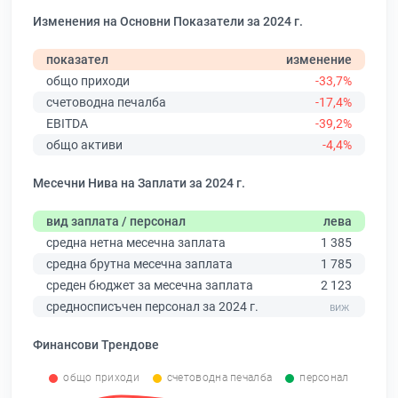
Изменения на Основни Показатели за 2024 г.
показател
изменение
общо приходи
-33,7%
счетоводна печалба
-17,4%
EBITDA
-39,2%
общо активи
-4,4%
Месечни Нива на Заплати за 2024 г.
вид заплата / персонал
лева
средна нетна месечна заплата
1 385
средна брутна месечна заплата
1 785
среден бюджет за месечна заплата
2 123
средносписъчен персонал за 2024 г.
Финансови Трендове
общо приходи
счетоводна печалба
персонал