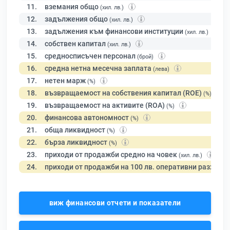
11.
вземания общо
(хил. лв.)
12.
задължения общо
(хил. лв.)
13.
задължения към финансови институции
(хил. лв.)
14.
собствен капитал
(хил. лв.)
15.
средносписъчен персонал
(брой)
16.
средна нетна месечна заплата
(лева)
17.
нетен марж
(%)
18.
възвращаемост на собствения капитал (ROE)
(%)
19.
възвращаемост на активите (ROA)
(%)
20.
финансова автономност
(%)
21.
обща ликвидност
(%)
22.
бърза ликвидност
(%)
23.
приходи от продажби средно на човек
(хил. лв.)
24.
приходи от продажби на 100 лв. оперативни разходи
виж финансови отчети и показатели