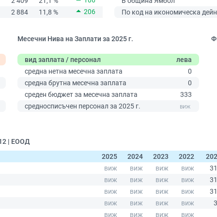
106
2 409
21,1 %
В община Ямбол
206
2 884
11,8 %
По код на икономическа дейн
Месечни Нива на Заплати за 2025 г.
Ф
вид заплата / персонал
лева
средна нетна месечна заплата
0
средна брутна месечна заплата
0
среден бюджет за месечна заплата
333
0
средносписъчен персонал за 2025 г.
12 | ЕООД
2025
2024
2023
2022
20