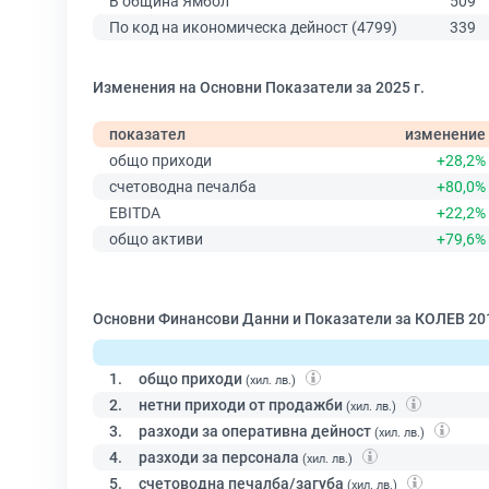
В община Ямбол
509
По код на икономическа дейност (4799)
339
Изменения на Основни Показатели за 2025 г.
показател
изменение
общо приходи
+28,2%
счетоводна печалба
+80,0%
EBITDA
+22,2%
общо активи
+79,6%
Основни Финансови Данни и Показатели за КОЛЕВ 20
1.
общо приходи
(хил. лв.)
2.
нетни приходи от продажби
(хил. лв.)
3.
разходи за оперативна дейност
(хил. лв.)
4.
разходи за персонала
(хил. лв.)
5.
счетоводна печалба/загуба
(хил. лв.)