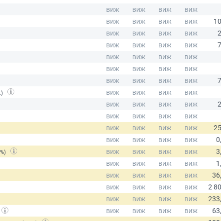
.)
(%)