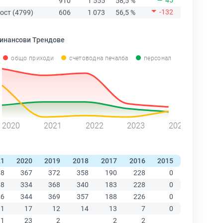
45
910
1 555
58,5 %
-132
ост (4799)
606
1 073
56,5 %
инансови Трендове
общо приходи
счетоводна печалба
персонал
2020
2021
2022
2023
2024
21
2020
2019
2018
2017
2016
2015