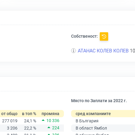
Собственост:
АТАНАС КОЛЕВ КОЛЕВ
10
Място по Заплати за 2022 г.
от общо
в топ %
промяна
сред компаниите
10 336
277 019
24,1 %
В България
224
3 206
22,2 %
В област Ямбол