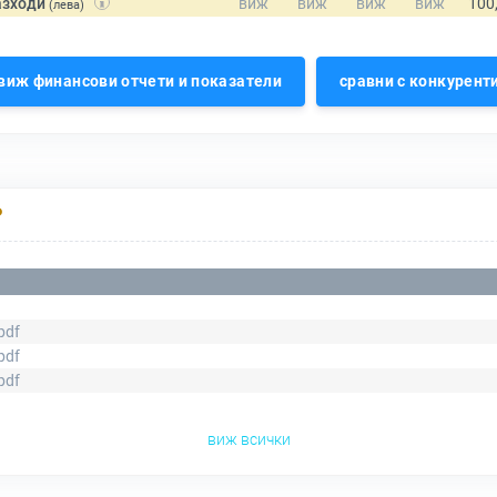
азходи
(лева)
виж финансови отчети и показатели
сравни с конкурент
Р
pdf
pdf
pdf
виж всички