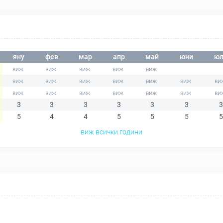
яну
фев
мар
апр
май
юни
юл
3
3
3
3
3
3
3
5
4
4
5
5
5
5
виж всички години