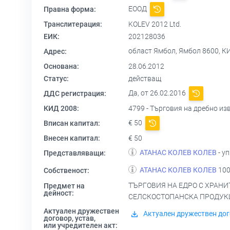
ЕООД
Правна форма:
Транслитерация:
KOLEV 2012 Ltd.
ЕИК:
202128036
област Ямбол, Ямбол 8600, К
Адрес:
Основана:
28.06.2012
Статус:
действащ
Да, от 26.02.2016
ДДС регистрация:
КИД 2008:
4799 - Търговия на дребно из
€ 50
Вписан капитал:
Внесен капитал:
€ 50
АТАНАС КОЛЕВ КОЛЕВ
- у
Представляващи:
АТАНАС КОЛЕВ КОЛЕВ
100
Собственост:
ТЪРГОВИЯ НА ЕДРО С ХРАНИ
Предмет на
дейност:
СЕЛСКОСТОПАНСКА ПРОДУКЦИ
Актуален дружествен
Актуален дружествен дог
договор, устав,
или учредителен акт: