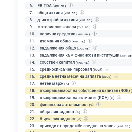
6.
EBITDA
(хил. лв.)
7.
общо активи
(хил. лв.)
8.
дълготрайни активи
(хил. лв.)
9.
материални запаси
(хил. лв.)
10.
парични средства
(хил. лв.)
11.
вземания общо
(хил. лв.)
12.
задължения общо
(хил. лв.)
13.
задължения към финансови институции
(хил. лв
14.
собствен капитал
(хил. лв.)
15.
средносписъчен персонал
(брой)
16.
средна нетна месечна заплата
(лева)
17.
нетен марж
(%)
18.
възвращаемост на собствения капитал (ROE)
19.
възвращаемост на активите (ROA)
(%)
20.
финансова автономност
(%)
21.
обща ликвидност
(%)
22.
бърза ликвидност
(%)
23.
приходи от продажби средно на човек
(хил. лв.)