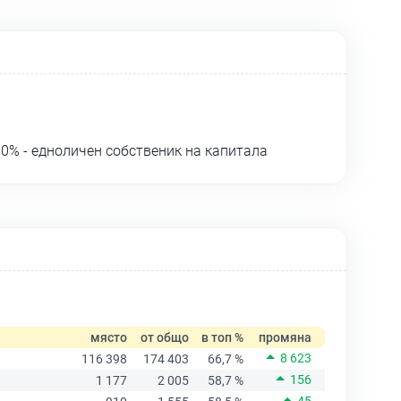
0% - едноличен собственик на капитала
място
от общо
в топ %
промяна
8 623
116 398
174 403
66,7 %
156
1 177
2 005
58,7 %