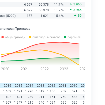
3 965
6 597
56 378
11,7 %
3 965
6 597
56 378
11,7 %
85
ост (5229)
157
1 021
15,4 %
инансови Трендове
общо приходи
счетоводна печалба
персонал
2020
2021
2022
2023
2024
7
2016
2015
2014
2013
2012
2011
2010
2009
2008