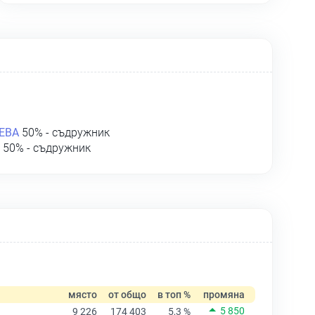
ЕВА
50% - съдружник
50% - съдружник
място
от общо
в топ %
промяна
5 850
9 226
174 403
5,3 %