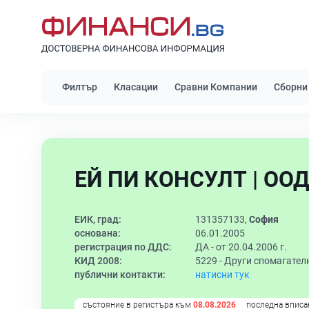
Филтър
Класации
Сравни Компании
Сборни
ЕЙ ПИ КОНСУЛТ | ОО
ЕИК, град:
131357133,
София
основана:
06.01.2005
регистрация по ДДС:
ДА - от 20.04.2006 г.
КИД 2008:
5229 -
Други спомагателн
публични контакти:
натисни тук
състояние в регистъра към
08.08.2026
последна вписа