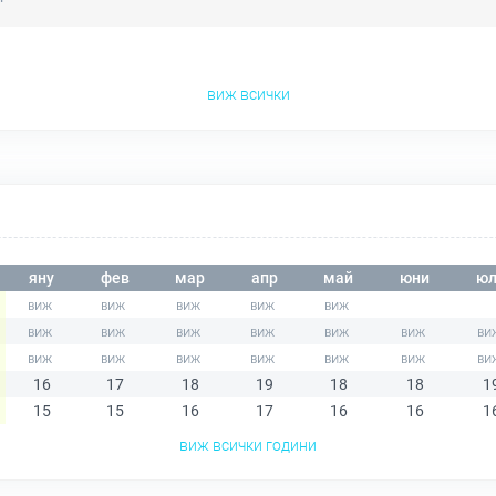
виж всички
яну
фев
мар
апр
май
юни
юл
16
17
18
19
18
18
1
15
15
16
17
16
16
1
виж всички години