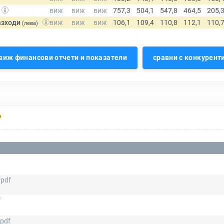
азходи
(лева)
виж финансови отчети и показатели
сравни с конкурент
Р
.pdf
f
.pdf