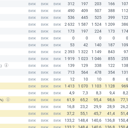
.)
(%)