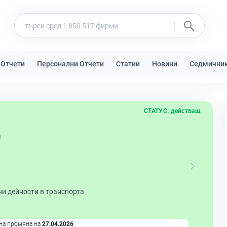
 Отчети
Персонални Отчети
Статии
Новини
Седмични
СТАТУС:
действащ
Д
и дейности в транспорта
на промяна на
27.04.2026