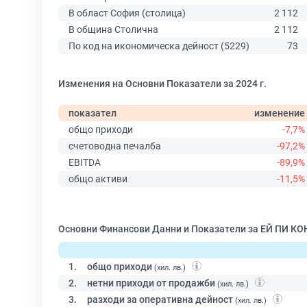
В област София (столица)
2 112
В община Столична
2 112
По код на икономическа дейност (5229)
73
Изменения на Основни Показатели за 2024 г.
показател
изменение
общо приходи
-7,7%
счетоводна печалба
-97,2%
EBITDA
-89,9%
общо активи
-11,5%
Основни Финансови Данни и Показатели за ЕЙ ПИ КО
1.
общо приходи
(хил. лв.)
2.
нетни приходи от продажби
(хил. лв.)
3.
разходи за оперативна дейност
(хил. лв.)