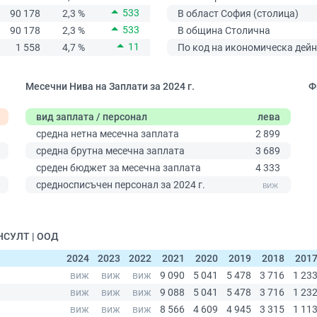
533
90 178
2,3 %
В област София (столица)
533
90 178
2,3 %
В община Столична
11
1 558
4,7 %
По код на икономическа дейн
Месечни Нива на Заплати за 2024 г.
Ф
вид заплата / персонал
лева
средна нетна месечна заплата
2 899
средна брутна месечна заплата
3 689
среден бюджет за месечна заплата
4 333
0
средносписъчен персонал за 2024 г.
НСУЛТ | ООД
2024
2023
2022
2021
2020
2019
2018
201