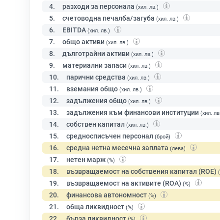
4.
разходи за персонала
(хил. лв.)
5.
счетоводна печалба/загуба
(хил. лв.)
6.
EBITDA
(хил. лв.)
7.
общо активи
(хил. лв.)
8.
дълготрайни активи
(хил. лв.)
9.
материални запаси
(хил. лв.)
10.
парични средства
(хил. лв.)
11.
вземания общо
(хил. лв.)
12.
задължения общо
(хил. лв.)
13.
задължения към финансови институции
(хил. лв
14.
собствен капитал
(хил. лв.)
15.
средносписъчен персонал
(брой)
16.
средна нетна месечна заплата
(лева)
17.
нетен марж
(%)
18.
възвращаемост на собствения капитал (ROE)
19.
възвращаемост на активите (ROA)
(%)
20.
финансова автономност
(%)
21.
обща ликвидност
(%)
22.
бърза ликвидност
(%)