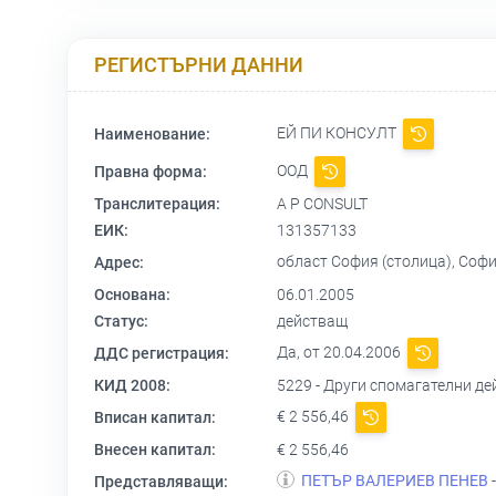
РЕГИСТЪРНИ ДАННИ
ЕЙ ПИ КОНСУЛТ
Наименование:
ООД
Правна форма:
Транслитерация:
A P CONSULT
ЕИК:
131357133
област София (столица), Соф
Адрес:
Основана:
06.01.2005
Статус:
действащ
Да, от 20.04.2006
ДДС регистрация:
КИД 2008:
5229 - Други спомагателни де
€ 2 556,46
Вписан капитал:
Внесен капитал:
€ 2 556,46
ПЕТЪР ВАЛЕРИЕВ ПЕНЕВ
-
Представляващи: