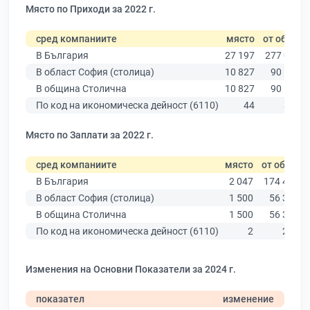
Място по Приходи за 2022 г.
сред компаниите
място
от общо
В България
27 197
277 019
В област София (столица)
10 827
90 178
В община Столична
10 827
90 178
По код на икономическа дейност (6110)
44
354
Място по Заплати за 2022 г.
сред компаниите
място
от общо
В България
2 047
174 403
В област София (столица)
1 500
56 378
В община Столична
1 500
56 378
По код на икономическа дейност (6110)
2
257
Изменения на Основни Показатели за 2024 г.
показател
изменение