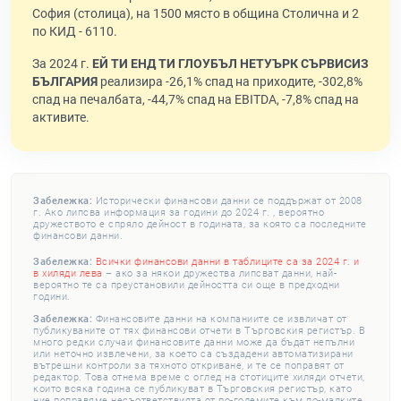
София (столица), на 1500 място в община Столична и 2
по КИД - 6110.
За 2024 г.
ЕЙ ТИ ЕНД ТИ ГЛОУБЪЛ НЕТУЪРК СЪРВИСИЗ
БЪЛГАРИЯ
реализира -26,1% спад на приходите, -302,8%
спад на печалбата, -44,7% спад на EBITDA, -7,8% спад на
активите.
Забележка:
Исторически финансови данни се поддържат от 2008
г. Ако липсва информация за години до 2024 г. , вероятно
дружеството е спряло дейност в годината, за която са последните
финансови данни.
Забележка:
Всички финансови данни в таблиците са за 2024 г. и
в хиляди лева
– ако за някои дружества липсват данни, най-
вероятно те са преустановили дейността си още в предходни
години.
Забележка:
Финансовите данни на компаниите се извличат от
публикуваните от тях финансови отчети в Търговския регистър. В
много редки случаи финансовите данни може да бъдат непълни
или неточно извлечени, за което са създадени автоматизирани
вътрешни контроли за тяхното откриване, и те се поправят от
редактор. Това отнема време с оглед на стотиците хиляди отчети,
които всяка година се публикуват в Търговския регистър, като
ние поправяме несъответствията от по-големите към по-малките