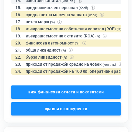
14.
собствен капитал
(хил. лв.)
15.
средносписъчен персонал
(брой)
16.
средна нетна месечна заплата
(лева)
17.
нетен марж
(%)
18.
възвращаемост на собствения капитал (ROE)
(%)
19.
възвращаемост на активите (ROA)
(%)
20.
финансова автономност
(%)
21.
обща ликвидност
(%)
22.
бърза ликвидност
(%)
23.
приходи от продажби средно на човек
(хил. лв.)
24.
приходи от продажби на 100 лв. оперативни разходи
виж финансови отчети и показатели
сравни с конкуренти