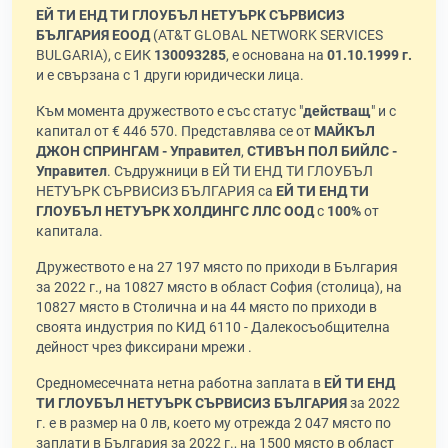
ЕЙ ТИ ЕНД ТИ ГЛОУБЪЛ НЕТУЪРК СЪРВИСИЗ
БЪЛГАРИЯ ЕООД
(AT&T GLOBAL NETWORK SERVICES
BULGARIA), с ЕИК
130093285
, е основана на
01.10.1999 г.
и е свързана с 1 други юридически лица.
Към момента дружеството е със статус "
действащ
" и с
капитал от € 446 570. Представлява се от
МАЙКЪЛ
ДЖОН СПРИНГАМ - Управител
,
СТИВЪН ПОЛ БИЙЛС -
Управител
. Съдружници в ЕЙ ТИ ЕНД ТИ ГЛОУБЪЛ
НЕТУЪРК СЪРВИСИЗ БЪЛГАРИЯ са
ЕЙ ТИ ЕНД ТИ
ГЛОУБЪЛ НЕТУЪРК ХОЛДИНГС ЛЛС ООД
с
100%
от
капитала.
Дружеството е на 27 197 място по приходи в България
за 2022 г., на 10827 място в област София (столица), на
10827 място в Столична и на 44 място по приходи в
своята индустрия по КИД 6110 - Далекосъобщителна
дейност чрез фиксирани мрежи .
Средномесечната нетна работна заплата в
ЕЙ ТИ ЕНД
ТИ ГЛОУБЪЛ НЕТУЪРК СЪРВИСИЗ БЪЛГАРИЯ
за 2022
г. е в размер на 0 лв, което му отрежда 2 047 място по
заплати в България за 2022 г., на 1500 място в област