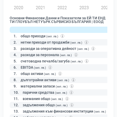
2020
2021
2022
2023
2024
Основни Финансови Данни и Показатели за ЕЙ ТИ ЕНД
ТИ ГЛОУБЪЛ НЕТУЪРК СЪРВИСИЗ БЪЛГАРИЯ | ЕООД
1.
общо приходи
(хил. лв.)
2.
нетни приходи от продажби
(хил. лв.)
3.
разходи за оперативна дейност
(хил. лв.)
4.
разходи за персонала
(хил. лв.)
5.
счетоводна печалба/загуба
(хил. лв.)
6.
EBITDA
(хил. лв.)
7.
общо активи
(хил. лв.)
8.
дълготрайни активи
(хил. лв.)
9.
материални запаси
(хил. лв.)
10.
парични средства
(хил. лв.)
11.
вземания общо
(хил. лв.)
12.
задължения общо
(хил. лв.)
13.
задължения към финансови институции
(хил. лв.)