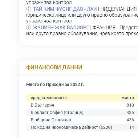
упражнява контрол
ТАЙ КИМ ФУОНГ ДАО - ЛАИ
| НИДЕРЛАНДИЯ -
юридическо лице или друго правно образувание,
упражнява контрол
ЖУЛИЕН ЖАК ВАЛИОРГ
| ФРАНЦИЯ - Предста
или друго правно образувание, чрез което пряк
ФИНАНСОВИ ДАННИ
Място по Приходи за 2022 г.
сред компаниите
място
В България
810
В област София (столица)
436
В община Столична
436
По код на икономическа дейност (6209)
14