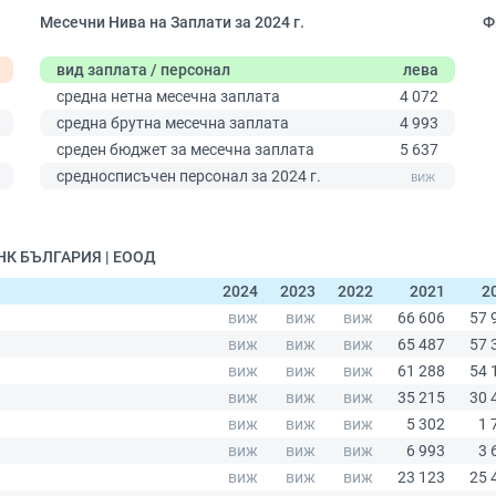
Месечни Нива на Заплати за 2024 г.
Ф
вид заплата / персонал
лева
средна нетна месечна заплата
4 072
средна брутна месечна заплата
4 993
среден бюджет за месечна заплата
5 637
0
средносписъчен персонал за 2024 г.
ИНК БЪЛГАРИЯ | ЕООД
2024
2023
2022
2021
2