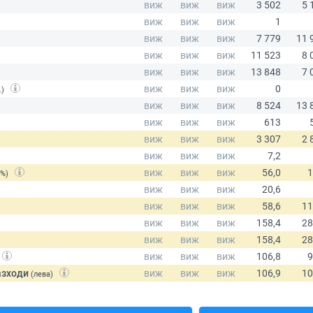
.)
(%)
азходи
(лева)