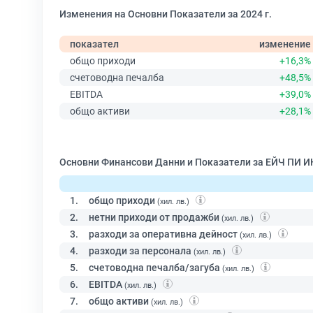
Изменения на Основни Показатели за 2024 г.
показател
изменение
общо приходи
+16,3%
счетоводна печалба
+48,5%
EBITDA
+39,0%
общо активи
+28,1%
Основни Финансови Данни и Показатели за ЕЙЧ ПИ 
1.
общо приходи
(хил. лв.)
2.
нетни приходи от продажби
(хил. лв.)
3.
разходи за оперативна дейност
(хил. лв.)
4.
разходи за персонала
(хил. лв.)
5.
счетоводна печалба/загуба
(хил. лв.)
6.
EBITDA
(хил. лв.)
7.
общо активи
(хил. лв.)