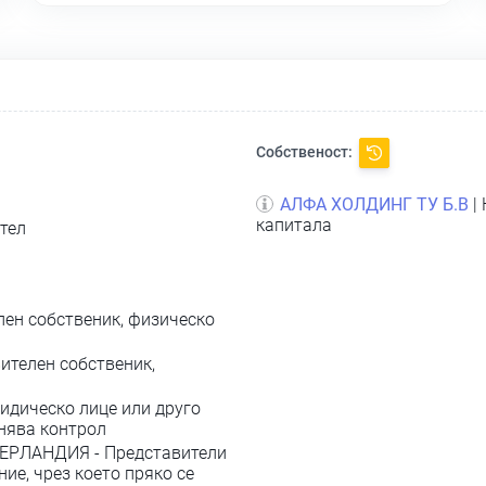
Собственост:
АЛФА ХОЛДИНГ ТУ Б.В
|
капитала
тел
лен собственик, физическо
ителен собственик,
дическо лице или друго
жнява контрол
ЕРЛАНДИЯ - Представители
ие, чрез което пряко се