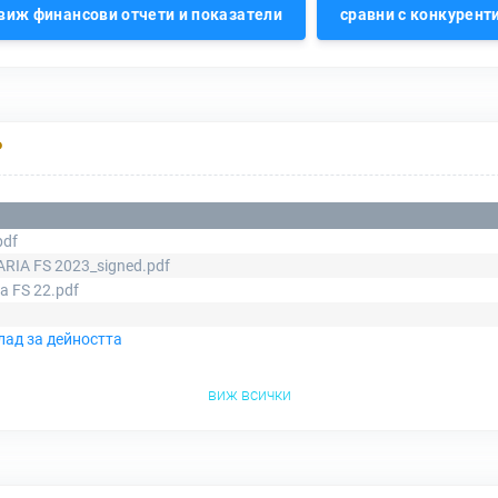
виж финансови отчети и показатели
сравни с конкурент
Р
pdf
RIA FS 2023_signed.pdf
ia FS 22.pdf
лад за дейността
виж всички