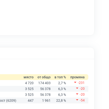
място
от общо
в топ %
промяна
-231
4 720
174 403
2,7 %
-20
3 525
56 378
6,3 %
-20
3 525
56 378
6,3 %
-54
ост (6209)
447
1 961
22,8 %