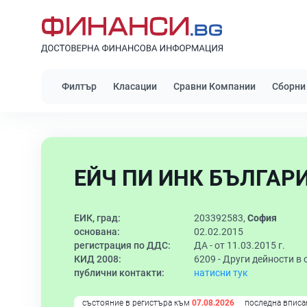
Филтър
Класации
Сравни Компании
Сборни
ЕЙЧ ПИ ИНК БЪЛГАРИ
ЕИК, град:
203392583,
София
основана:
02.02.2015
регистрация по ДДС:
ДА - от 11.03.2015 г.
КИД 2008:
6209 -
Други дейности в
публични контакти:
натисни тук
състояние в регистъра към
07.08.2026
последна вписа