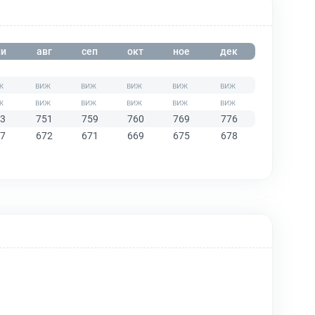
и
авг
сеп
окт
ное
дек
3
751
759
760
769
776
7
672
671
669
675
678