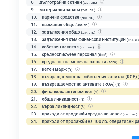
8.
дълготрайни активи
(хил. лв.)
9.
материални запаси
(хил. лв.)
10.
парични средства
(хил. лв.)
11.
вземания общо
(хил. лв.)
12.
задължения общо
(хил. лв.)
13.
задължения към финансови институции
(хил. лв
14.
собствен капитал
(хил. лв.)
15.
средносписъчен персонал
(брой)
16.
средна нетна месечна заплата
(лева)
17.
нетен марж
(%)
18.
възвращаемост на собствения капитал (ROE)
19.
възвращаемост на активите (ROA)
(%)
20.
финансова автономност
(%)
21.
обща ликвидност
(%)
22.
бърза ликвидност
(%)
23.
приходи от продажби средно на човек
(хил. лв.)
24.
приходи от продажби на 100 лв. оперативни р