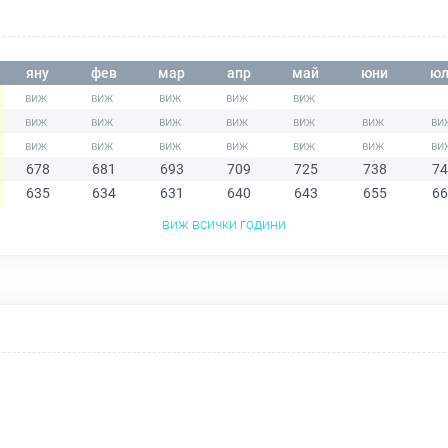
яну
фев
мар
апр
май
юни
юл
678
681
693
709
725
738
74
635
634
631
640
643
655
66
виж всички години