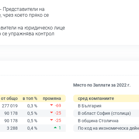
 Представители на
 чрез което пряко се
вители на юридическо лице
о се упражнява контрол
Място по Заплати за 2022 г.
от общо
в топ %
промяна
сред компаниите
-69
277 019
0,3 %
В България
-25
90 178
0,5 %
В област София (столица)
-25
90 178
0,5 %
В община Столична
1
3 288
0,4 %
По код на икономическа дейн