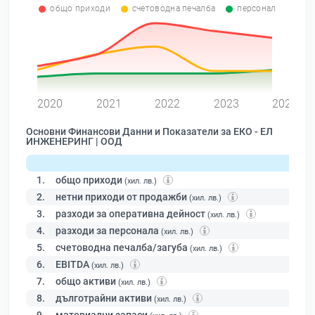
общо приходи
счетоводна печалба
персонал
0
2020
2021
2022
2023
2024
Основни Финансови Данни и Показатели за ЕКО - ЕЛ
ИНЖЕНЕРИНГ | ООД
1.
общо приходи
(хил. лв.)
2.
нетни приходи от продажби
(хил. лв.)
3.
разходи за оперативна дейност
(хил. лв.)
4.
разходи за персонала
(хил. лв.)
5.
счетоводна печалба/загуба
(хил. лв.)
6.
EBITDA
(хил. лв.)
7.
общо активи
(хил. лв.)
8.
дълготрайни активи
(хил. лв.)