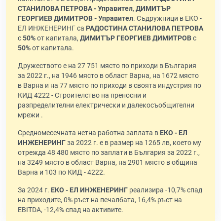
СТАНИЛОВА ПЕТРОВА - Управител
,
ДИМИТЪР
ГЕОРГИЕВ ДИМИТРОВ - Управител
. Съдружници в ЕКО -
ЕЛ ИНЖЕНЕРИНГ са
РАДОСТИНА СТАНИЛОВА ПЕТРОВА
с
50%
от капитала,
ДИМИТЪР ГЕОРГИЕВ ДИМИТРОВ
с
50%
от капитала.
Дружеството е на 27 751 място по приходи в България
за 2022 г., на 1946 място в област Варна, на 1672 място
в Варна и на 77 място по приходи в своята индустрия по
КИД 4222 - Строителство на преносни и
разпределителни електрически и далекосъобщителни
мрежи .
Средномесечната нетна работна заплата в
ЕКО - ЕЛ
ИНЖЕНЕРИНГ
за 2022 г. е в размер на 1265 лв, което му
отрежда 48 480 място по заплати в България за 2022 г.,
на 3249 място в област Варна, на 2901 място в община
Варна и 103 по КИД - 4222.
За 2024 г.
ЕКО - ЕЛ ИНЖЕНЕРИНГ
реализира -10,7% спад
на приходите, 0% ръст на печалбата, 16,4% ръст на
EBITDA, -12,4% спад на активите.