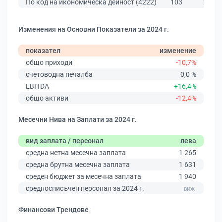
По код на икономическа дейност (4222)
103
226
Изменения на Основни Показатели за 2024 г.
показател
изменение
общо приходи
-10,7%
счетоводна печалба
0,0 %
EBITDA
+16,4%
общо активи
-12,4%
Месечни Нива на Заплати за 2024 г.
вид заплата / персонал
лева
средна нетна месечна заплата
1 265
средна брутна месечна заплата
1 631
среден бюджет за месечна заплата
1 940
средносписъчен персонал за 2024 г.
Финансови Трендове