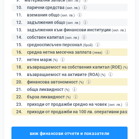
9.
материални запаси
(хил. лв.)
10.
парични средства
(хил. лв.)
11.
вземания общо
(хил. лв.)
12.
задължения общо
(хил. лв.)
13.
задължения към финансови институции
(хил. лв.)
14.
собствен капитал
(хил. лв.)
15.
средносписъчен персонал
(брой)
16.
средна нетна месечна заплата
(лева)
17.
нетен марж
(%)
18.
възвращаемост на собствения капитал (ROE)
(%)
19.
възвращаемост на активите (ROA)
(%)
20.
финансова автономност
(%)
21.
обща ликвидност
(%)
22.
бърза ликвидност
(%)
23.
приходи от продажби средно на човек
(хил. лв.)
24.
приходи от продажби на 100 лв. оперативни разходи
виж финансови отчети и показатели