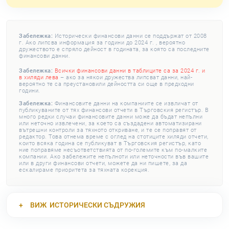
Забележка:
Исторически финансови данни се поддържат от 2008
г. Ако липсва информация за години до 2024 г. , вероятно
дружеството е спряло дейност в годината, за която са последните
финансови данни.
Забележка:
Всички финансови данни в таблиците са за 2024 г. и
в хиляди лева
– ако за някои дружества липсват данни, най-
вероятно те са преустановили дейността си още в предходни
години.
Забележка:
Финансовите данни на компаниите се извличат от
публикуваните от тях финансови отчети в Търговския регистър. В
много редки случаи финансовите данни може да бъдат непълни
или неточно извлечени, за което са създадени автоматизирани
вътрешни контроли за тяхното откриване, и те се поправят от
редактор. Това отнема време с оглед на стотиците хиляди отчети,
които всяка година се публикуват в Търговския регистър, като
ние поправяме несъответствията от по-големите към по-малките
компании. Ако забележите непълноти или неточности във вашите
или в други финансови отчети, можете да ни пишете, за да
ескалираме приоритета за тяхната корекция.
ВИЖ
ИСТОРИЧЕСКИ СЪДРУЖИЯ