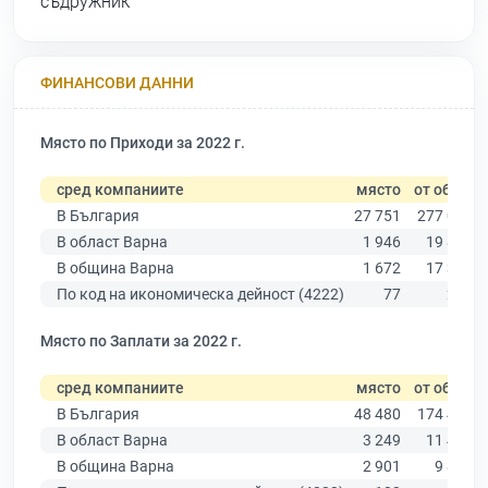
съдружник
ФИНАНСОВИ ДАННИ
Място по Приходи за 2022 г.
сред компаниите
място
от общо
В България
27 751
277 019
В област Варна
1 946
19 882
В община Варна
1 672
17 349
По код на икономическа дейност (4222)
77
281
Място по Заплати за 2022 г.
сред компаниите
място
от общо
В България
48 480
174 403
В област Варна
3 249
11 437
В община Варна
2 901
9 876