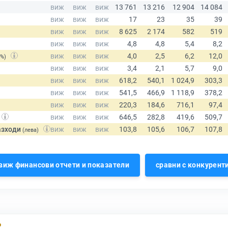
(%)
азходи
(лева)
виж финансови отчети и показатели
сравни с конкурент
Р