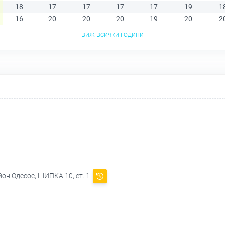
18
17
17
17
17
19
1
16
20
20
20
19
20
2
виж всички години
йон Одесос, ШИПКА 10, ет. 1