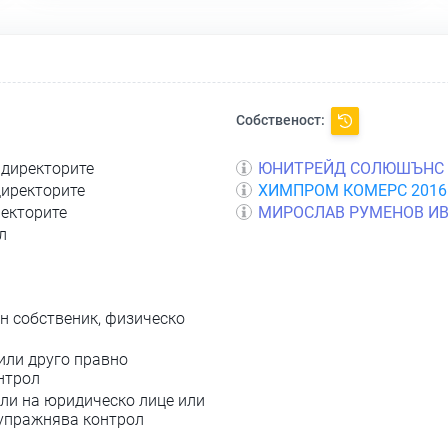
Собственост:
 директорите
ЮНИТРЕЙД СОЛЮШЪНС 
директорите
ХИМПРОМ КОМЕРС 2016
ректорите
МИРОСЛАВ РУМЕНОВ И
л
н собственик, физическо
или друго правно
нтрол
ли на юридическо лице или
 упражнява контрол