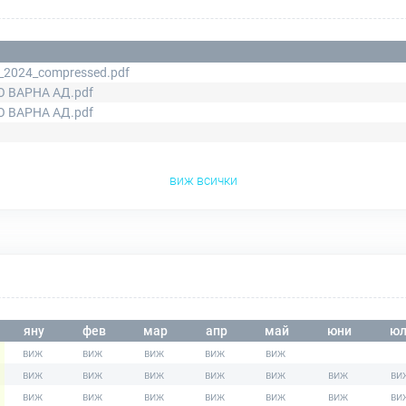
_2024_compressed.pdf
О ВАРНА АД.pdf
О ВАРНА АД.pdf
виж всички
яну
фев
мар
апр
май
юни
юл