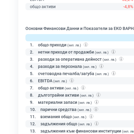
общо активи
-4,8%
Основни Финансови Данни и Показатели за ЕКО ВАРН
1.
общо приходи
(хил. лв.)
2.
нетни приходи от продажби
(хил. лв.)
3.
разходи за оперативна дейност
(хил. лв.)
4.
разходи за персонала
(хил. лв.)
5.
счетоводна печалба/загуба
(хил. лв.)
6.
EBITDA
(хил. лв.)
7.
общо активи
(хил. лв.)
8.
дълготрайни активи
(хил. лв.)
9.
материални запаси
(хил. лв.)
10.
парични средства
(хил. лв.)
11.
вземания общо
(хил. лв.)
12.
задължения общо
(хил. лв.)
13.
задължения към финансови институции
(хил. лв