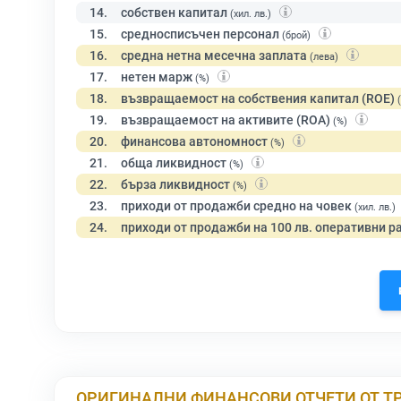
14.
собствен капитал
(хил. лв.)
15.
средносписъчен персонал
(брой)
16.
средна нетна месечна заплата
(лева)
17.
нетен марж
(%)
18.
възвращаемост на собствения капитал (ROE)
19.
възвращаемост на активите (ROA)
(%)
20.
финансова автономност
(%)
21.
обща ликвидност
(%)
22.
бърза ликвидност
(%)
23.
приходи от продажби средно на човек
(хил. лв.)
24.
приходи от продажби на 100 лв. оперативни р
ОРИГИНАЛНИ ФИНАНСОВИ ОТЧЕТИ ОТ Т