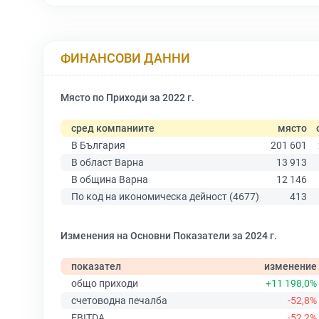
ФИНАНСОВИ ДАННИ
Място по Приходи за 2022 г.
сред компаниите
място
В България
201 601
В област Варна
13 913
В община Варна
12 146
По код на икономическа дейност (4677)
413
Изменения на Основни Показатели за 2024 г.
показател
изменение
общо приходи
+11 198,0%
счетоводна печалба
-52,8%
EBITDA
-52,2%