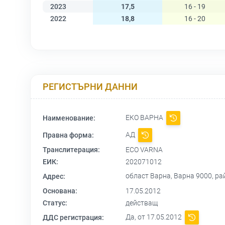
2023
17,5
16 - 19
2022
18,8
16 - 20
РЕГИСТЪРНИ ДАННИ
ЕКО ВАРНА
Наименование:
АД
Правна форма:
Транслитерация:
ECO VARNA
ЕИК:
202071012
област Варна, Варна 9000, ра
Адрес:
Основана:
17.05.2012
Статус:
действащ
Да, от 17.05.2012
ДДС регистрация: