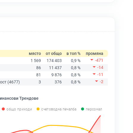
място
от общо
в топ %
промяна
-471
1 569
174 403
0,9 %
-14
86
11 437
0,8 %
-11
81
9 876
0,8 %
-2
ост (4677)
3
376
0,8 %
инансови Трендове
общо приходи
счетоводна печалба
персонал