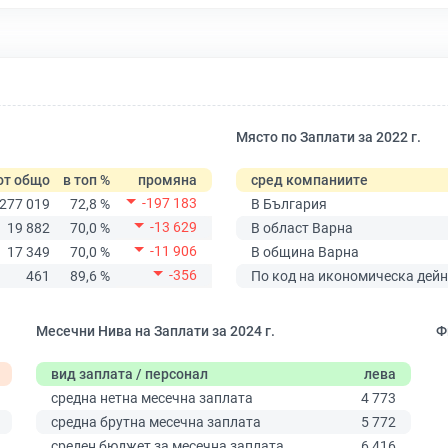
Място по Заплати за 2022 г.
от общо
в топ %
промяна
сред компаниите
-197 183
277 019
72,8 %
В България
-13 629
19 882
70,0 %
В област Варна
-11 906
17 349
70,0 %
В община Варна
-356
461
89,6 %
По код на икономическа дейн
Месечни Нива на Заплати за 2024 г.
Ф
вид заплата / персонал
лева
средна нетна месечна заплата
4 773
средна брутна месечна заплата
5 772
среден бюджет за месечна заплата
6 416