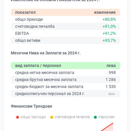
показател
изменение
общо приходи
+80,8%
счетоводна печалба
+91,0%
EBITDA
+91,2%
общо активи
+93,7%
Месечни Нива на Заплати за 2024 г.
вид заплата / персонал
лева
средна нетна месечна заплата
998
средна брутна месечна заплата
1 286
среден бюджет за месечна заплата
1 530
средносписъчен персонал за 2024 г.
Финансови Трендове
общо приходи
счетоводна печалба
персонал