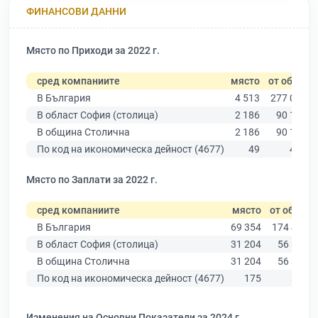
ФИНАНСОВИ ДАННИ
Място по Приходи за 2022 г.
сред компаниите
място
от общо
В България
4 513
277 019
В област София (столица)
2 186
90 178
В община Столична
2 186
90 178
По код на икономическа дейност (4677)
49
461
Място по Заплати за 2022 г.
сред компаниите
място
от общо
В България
69 354
174 403
В област София (столица)
31 204
56 378
В община Столична
31 204
56 378
По код на икономическа дейност (4677)
175
376
Изменения на Основни Показатели за 2024 г.