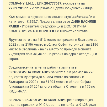
COMPANY" Ltd.), с ЕИК
204777087
, е основана на
27.09.2017 г.
и е свързана с 1 други юридически лица.
Към момента дружеството е със статус "
действащ
" и с
капитал от € 255,7. Представлява се от
ДИЯН ВАСИЛЕВ
РАДЕВ - Управител
. Съдружници в ЕКОЛОГИЧНА
КОМПАНИЯ са
АВТОПРОТЕКТ
с
100%
от капитала.
Дружеството е на 4 513 място по приходи в България за
2022 г., на 2186 място в област София (столица), на 2186
място в Столична и на 49 място по приходи в своята
индустрия по КИД 4677 - Търговия на едро с отпадъци и
скрап.
Средномесечната нетна работна заплата в
ЕКОЛОГИЧНА КОМПАНИЯ
за 2022 г. е в размер на 998
лв, което му отрежда 69 354 място по заплати в
България за 2022 г., на 31204 място в област София
(столица), на 31204 място в община Столична и 175 по
КИД - 4677.
За 2024 г.
ЕКОЛОГИЧНА КОМПАНИЯ
реализира 80,8%
ръст на приходите, 91,0% ръст на печалбата, 91,2% ръст