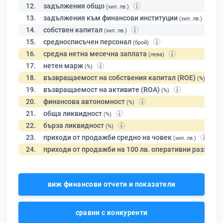
12.
задължения общо
(хил. лв.)
13.
задължения към финансови институции
(хил. лв.)
14.
собствен капитал
(хил. лв.)
15.
средносписъчен персонал
(брой)
16.
средна нетна месечна заплата
(лева)
17.
нетен марж
(%)
18.
възвращаемост на собствения капитал (ROE)
(%)
19.
възвращаемост на активите (ROA)
(%)
20.
финансова автономност
(%)
21.
обща ликвидност
(%)
22.
бърза ликвидност
(%)
23.
приходи от продажби средно на човек
(хил. лв.)
24.
приходи от продажби на 100 лв. оперативни разходи
виж финансови отчети и показатели
сравни с конкуренти