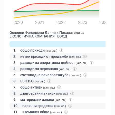
0
2020
2021
2022
2023
2024
Основни Финансови Данни и Показатели за
ЕКОЛОГИЧНА КОМПАНИЯ | ЕООД
1.
общо приходи
(хил. лв.)
2.
нетни приходи от продажби
(хил. лв.)
3.
разходи за оперативна дейност
(хил. лв.)
4.
разходи за персонала
(хил. лв.)
5.
счетоводна печалба/загуба
(хил. лв.)
6.
EBITDA
(хил. лв.)
7.
общо активи
(хил. лв.)
8.
дълготрайни активи
(хил. лв.)
9.
материални запаси
(хил. лв.)
10.
парични средства
(хил. лв.)
11.
вземания общо
(хил. лв.)