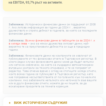
на EBITDA, 93,7% ръст на активите.
Забележка:
Исторически финансови данни се поддържат от 2008
г. Ако липсва информация за години до 2024 г. , вероятно
дружеството е спряло дейност в годината, за която са последните
финансови данни.
Забележка:
Всички финансови данни в таблиците са за 2024 г. и
в хиляди лева
– ако за някои дружества липсват данни, най-
вероятно те са преустановили дейността си още в предходни
години.
Забележка:
Финансовите данни на компаниите се извличат от
публикуваните от тях финансови отчети в Търговския регистър. В
много редки случаи финансовите данни може да бъдат непълни
или неточно извлечени, за което са създадени автоматизирани
вътрешни контроли за тяхното откриване, и те се поправят от
редактор. Това отнема време с оглед на стотиците хиляди отчети,
които всяка година се публикуват в Търговския регистър, като
ние поправяме несъответствията от по-големите към по-малките
компании. Ако забележите непълноти или неточности във вашите
или в други финансови отчети, можете да ни пишете, за да
ескалираме приоритета за тяхната корекция.
ВИЖ
ИСТОРИЧЕСКИ СЪДРУЖИЯ