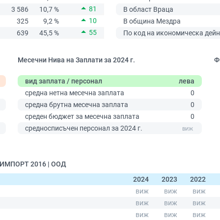
81
3 586
10,7 %
В област Враца
10
325
9,2 %
В община Мездра
55
639
45,5 %
По код на икономическа дейн
Месечни Нива на Заплати за 2024 г.
Ф
вид заплата / персонал
лева
средна нетна месечна заплата
0
средна брутна месечна заплата
0
среден бюджет за месечна заплата
0
0
средносписъчен персонал за 2024 г.
 ИМПОРТ 2016 | ООД
2024
2023
2022