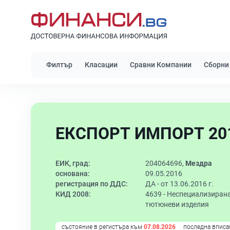
Филтър
Класации
Сравни Компании
Сборни
ЕКСПОРТ ИМПОРТ 201
ЕИК, град:
204064696,
Мездра
основана:
09.05.2016
регистрация по ДДС:
ДА - от 13.06.2016 г.
КИД 2008:
4639 -
Неспециализирана 
тютюневи изделия
състояние в регистъра към
07.08.2026
последна вписа