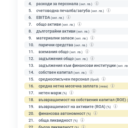
4.
разходи за персонала
(хил. лв.)
5.
счетоводна печалба/загуба
(хил. лв.)
6.
EBITDA
(хил. лв.)
7.
общо активи
(хил. лв.)
8.
дълготрайни активи
(хил. лв.)
9.
материални запаси
(хил. лв.)
10.
парични средства
(хил. лв.)
11.
вземания общо
(хил. лв.)
12.
задължения общо
(хил. лв.)
13.
задължения към финансови институции
(хил. лв
14.
собствен капитал
(хил. лв.)
15.
средносписъчен персонал
(брой)
16.
средна нетна месечна заплата
(лева)
17.
нетен марж
(%)
18.
възвращаемост на собствения капитал (ROE)
19.
възвращаемост на активите (ROA)
(%)
20.
финансова автономност
(%)
21.
обща ликвидност
(%)
22.
бърза ликвидност
(%)