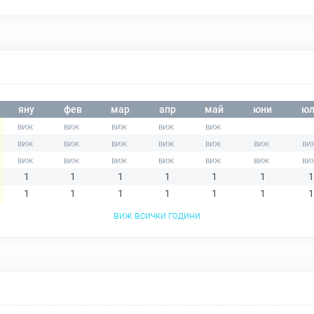
яну
фев
мар
апр
май
юни
юл
1
1
1
1
1
1
1
1
1
1
1
1
1
1
виж всички години