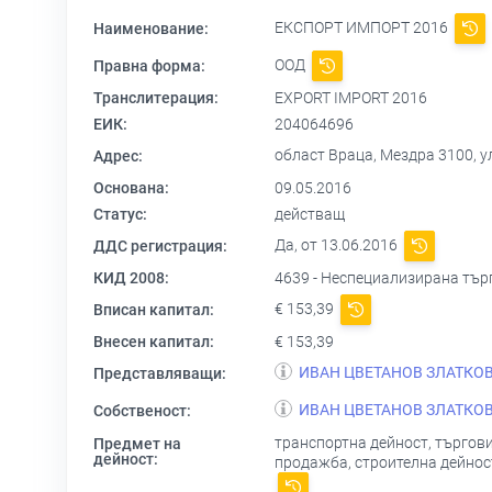
ЕКСПОРТ ИМПОРТ 2016
Наименование:
ООД
Правна форма:
Транслитерация:
EXPORT IMPORT 2016
ЕИК:
204064696
област Враца, Мездра 3100, ул.
Адрес:
Основана:
09.05.2016
Статус:
действащ
Да, от 13.06.2016
ДДС регистрация:
КИД 2008:
4639 - Неспециализирана търг
€ 153,39
Вписан капитал:
Внесен капитал:
€ 153,39
ИВАН ЦВЕТАНОВ ЗЛАТКО
Представляващи:
ИВАН ЦВЕТАНОВ ЗЛАТКО
Собственост:
транспортна дейност, търгови
Предмет на
дейност:
продажба, строителна дейност