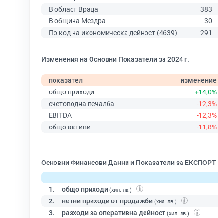
В област Враца
383
В община Мездра
30
По код на икономическа дейност (4639)
291
Изменения на Основни Показатели за 2024 г.
показател
изменение
общо приходи
+14,0%
счетоводна печалба
-12,3%
EBITDA
-12,3%
общо активи
-11,8%
Основни Финансови Данни и Показатели за ЕКСПОРТ
1.
общо приходи
(хил. лв.)
2.
нетни приходи от продажби
(хил. лв.)
3.
разходи за оперативна дейност
(хил. лв.)