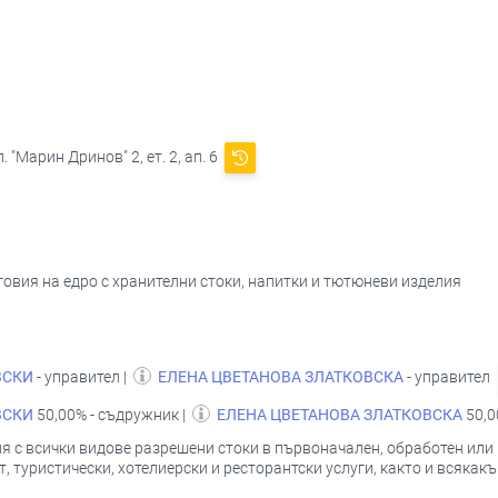
 "Марин Дринов" 2, ет. 2, ап. 6
овия на едро с хранителни стоки, напитки и тютюневи изделия
ВСКИ
- управител |
ЕЛЕНА ЦВЕТАНОВА ЗЛАТКОВСКА
- управител
ВСКИ
50,00% - съдружник |
ЕЛЕНА ЦВЕТАНОВА ЗЛАТКОВСКА
50,0
я с всички видове разрешени стоки в първоначален, обработен или п
, туристически, хотелиерски и ресторантски услуги, както и всякак