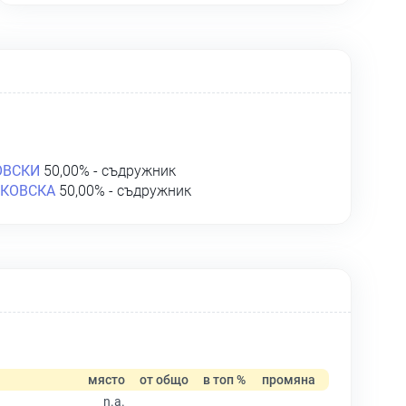
ОВСКИ
50,00% - съдружник
ТКОВСКА
50,00% - съдружник
място
от общо
в топ %
промяна
n.a.