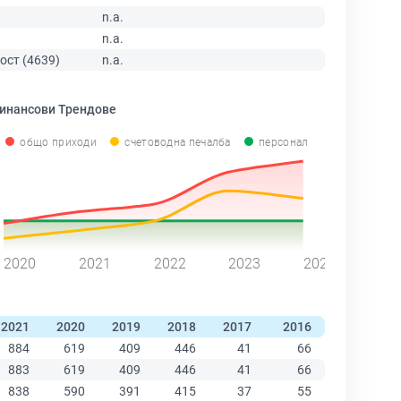
n.a.
n.a.
ост (4639)
n.a.
инансови Трендове
общо приходи
счетоводна печалба
персонал
2020
2021
2022
2023
2024
2021
2020
2019
2018
2017
2016