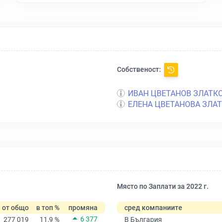
Собственост:
ИВАН ЦВЕТАНОВ ЗЛАТК
ЕЛЕНА ЦВЕТАНОВА ЗЛА
Място по Заплати за 2022 г.
от общо
в топ %
промяна
сред компаниите
6 377
277 019
11,9 %
В България