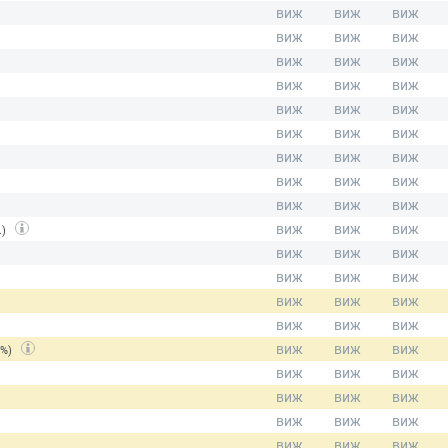
.)
(%)