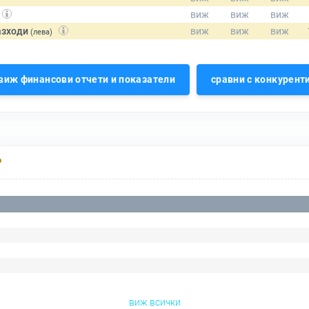
азходи
(лева)
виж финансови отчети и показатели
сравни с конкурент
Р
виж всички