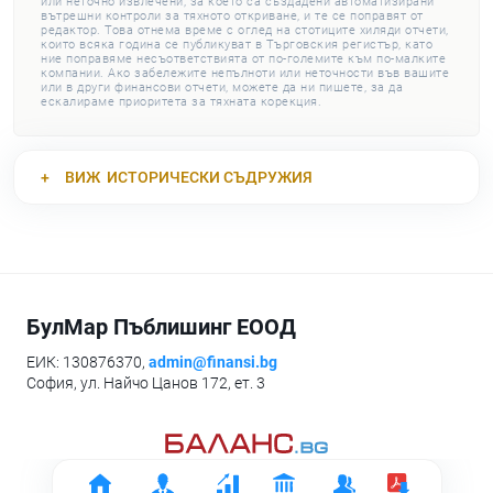
или неточно извлечени, за което са създадени автоматизирани
вътрешни контроли за тяхното откриване, и те се поправят от
редактор. Това отнема време с оглед на стотиците хиляди отчети,
които всяка година се публикуват в Търговския регистър, като
ние поправяме несъответствията от по-големите към по-малките
компании. Ако забележите непълноти или неточности във вашите
или в други финансови отчети, можете да ни пишете, за да
ескалираме приоритета за тяхната корекция.
ВИЖ
ИСТОРИЧЕСКИ СЪДРУЖИЯ
БулМар Пъблишинг ЕООД
ЕИК: 130876370,
admin@finansi.bg
София, ул. Найчо Цанов 172, ет. 3