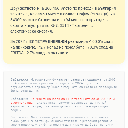
Дружеството е на 260 466 място по приходи в България
за 2022 г., на 84960 място в област София (столица), на
84960 място в Столична и на 94 място по приходи в
своята индустрия по КИД 3514 - Търговия с
електрическа енергия.
За 2022 г.
ЕЛПЕТРА ЕНЕРДЖИ
реализира -100,0% спад
на приходите, -72,7% спад на печалбата, -73,3% спад на
EBITDA, -2,7% спад на активите.
Забележка:
Исторически финансови данни се поддържат от 2008
г. Ако липсва информация за години до 2024 г. , вероятно
дружеството е спряло дейност в годината, за която са последните
финансови данни.
Забележка:
Всички финансови данни в таблиците са за 2024 г. и
в хиляди лева
– ако за някои дружества липсват данни, най-
вероятно те са преустановили дейността си още в предходни
години.
Забележка:
Финансовите данни на компаниите се извличат от
публикуваните от тях финансови отчети в Търговския регистър. В
много редки случаи финансовите данни може да бъдат непълни