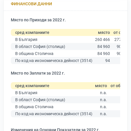
ФИНАНСОВИ ДАННИ
Място по Приходи за 2022 г.
сред компаниите
място
от общо
В България
260 466
277 019
В област София (столица)
84 960
90 178
В община Столична
84 960
90 178
По код на икономическа дейност (3514)
94
100
Място по Заплати за 2022 г.
сред компаниите
място
от общо
В България
n.a.
В област София (столица)
n.a.
В община Столична
n.a.
По код на икономическа дейност (3514)
n.a.
Изменения на Основни Показатели за 2022 г.