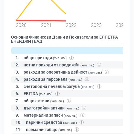
0
2020
2021
2022
2023
2024
Основни Финансови Данни и Показатели за ЕЛПЕТРА
ЕНЕРДЖИ | ЕАД
1.
общо приходи
(хил. лв.)
2.
нетни приходи от продажби
(хил. лв.)
3.
разходи за оперативна дейност
(хил. лв.)
4.
разходи за персонала
(хил. лв.)
5.
счетоводна печалба/загуба
(хил. лв.)
6.
EBITDA
(хил. лв.)
7.
общо активи
(хил. лв.)
8.
дълготрайни активи
(хил. лв.)
9.
материални запаси
(хил. лв.)
10.
парични средства
(хил. лв.)
11.
вземания общо
(хил. лв.)