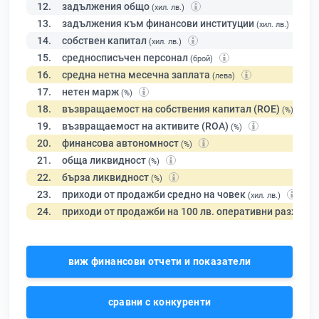
12.
задължения общо
(хил. лв.)
13.
задължения към финансови институции
(хил. лв.)
14.
собствен капитал
(хил. лв.)
15.
средносписъчен персонал
(брой)
16.
средна нетна месечна заплата
(лева)
17.
нетен марж
(%)
18.
възвращаемост на собствения капитал (ROE)
(%)
19.
възвращаемост на активите (ROA)
(%)
20.
финансова автономност
(%)
21.
обща ликвидност
(%)
22.
бърза ликвидност
(%)
23.
приходи от продажби средно на човек
(хил. лв.)
24.
приходи от продажби на 100 лв. оперативни разходи
виж финансови отчети и показатели
сравни с конкуренти