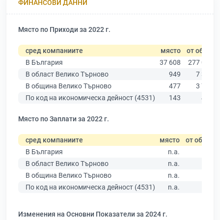
ФИНАНСОВИ ДАННИ
Място по Приходи за 2022 г.
сред компаниите
място
от общо
В България
37 608
277 019
В област Велико Търново
949
7 358
В община Велико Търново
477
3 762
По код на икономическа дейност (4531)
143
449
Място по Заплати за 2022 г.
сред компаниите
място
от общо
В България
n.a.
В област Велико Търново
n.a.
В община Велико Търново
n.a.
По код на икономическа дейност (4531)
n.a.
Изменения на Основни Показатели за 2024 г.