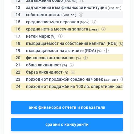
12.
задължения общо
(хил. лв.)
13.
задължения към финансови институции
(хил. лв.)
14.
собствен капитал
(хил. лв.)
15.
средносписъчен персонал
(брой)
16.
средна нетна месечна заплата
(лева)
17.
нетен марж
(%)
18.
възвращаемост на собствения капитал (ROE)
(%)
19.
възвращаемост на активите (ROA)
(%)
20.
финансова автономност
(%)
21.
обща ликвидност
(%)
22.
бърза ликвидност
(%)
23.
приходи от продажби средно на човек
(хил. лв.)
24.
приходи от продажби на 100 лв. оперативни разходи
виж финансови отчети и показатели
сравни с конкуренти