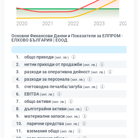
0
2020
2021
2022
2023
2024
Основни Финансови Данни и Показатели за ЕЛПРОМ -
ЕЛХОВО БЪЛГАРИЯ | ЕООД
1.
общо приходи
(хил. лв.)
2.
нетни приходи от продажби
(хил. лв.)
3.
разходи за оперативна дейност
(хил. лв.)
4.
разходи за персонала
(хил. лв.)
5.
счетоводна печалба/загуба
(хил. лв.)
6.
EBITDA
(хил. лв.)
7.
общо активи
(хил. лв.)
8.
дълготрайни активи
(хил. лв.)
9.
материални запаси
(хил. лв.)
10.
парични средства
(хил. лв.)
11.
вземания общо
(хил. лв.)