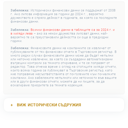
Забележка:
Исторически финансови данни се поддържат от 2008
г. Ако липсва информация за години до 2024 г. , вероятно
дружеството е спряло дейност в годината, за която са последните
финансови данни.
Забележка:
Всички финансови данни в таблиците са за 2024 г. и
в хиляди лева
– ако за някои дружества липсват данни, най-
вероятно те са преустановили дейността си още в предходни
години.
Забележка:
Финансовите данни на компаниите се извличат от
публикуваните от тях финансови отчети в Търговския регистър. В
много редки случаи финансовите данни може да бъдат непълни
или неточно извлечени, за което са създадени автоматизирани
вътрешни контроли за тяхното откриване, и те се поправят от
редактор. Това отнема време с оглед на стотиците хиляди отчети,
които всяка година се публикуват в Търговския регистър, като
ние поправяме несъответствията от по-големите към по-малките
компании. Ако забележите непълноти или неточности във вашите
или в други финансови отчети, можете да ни пишете, за да
ескалираме приоритета за тяхната корекция.
ВИЖ
ИСТОРИЧЕСКИ СЪДРУЖИЯ