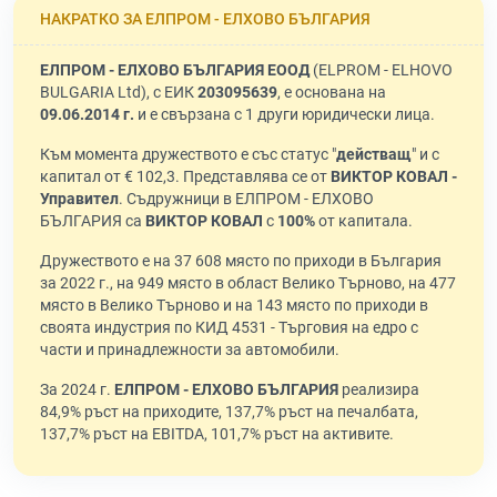
НАКРАТКО ЗА ЕЛПРОМ - ЕЛХОВО БЪЛГАРИЯ
ЕЛПРОМ - ЕЛХОВО БЪЛГАРИЯ ЕООД
(ELPROM - ELHOVO
BULGARIA Ltd), с ЕИК
203095639
, е основана на
09.06.2014 г.
и е свързана с 1 други юридически лица.
Към момента дружеството е със статус "
действащ
" и с
капитал от € 102,3. Представлява се от
ВИКТОР КОВАЛ -
Управител
. Съдружници в ЕЛПРОМ - ЕЛХОВО
БЪЛГАРИЯ са
ВИКТОР КОВАЛ
с
100%
от капитала.
Дружеството е на 37 608 място по приходи в България
за 2022 г., на 949 място в област Велико Търново, на 477
място в Велико Търново и на 143 място по приходи в
своята индустрия по КИД 4531 - Търговия на едро с
части и принадлежности за автомобили.
За 2024 г.
ЕЛПРОМ - ЕЛХОВО БЪЛГАРИЯ
реализира
84,9% ръст на приходите, 137,7% ръст на печалбата,
137,7% ръст на EBITDA, 101,7% ръст на активите.