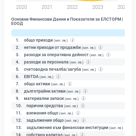
2020
2021
2022
2023
2024
Основни Финансови Данни и Показатели за ЕЛСТОРМ |
ЕООД
1.
общо приходи
(хил. лв.)
2.
нетни приходи от продажби
(хил. лв.)
3.
разходи за оперативна дейност
(хил. лв.)
4.
разходи за персонала
(хил. лв.)
5.
счетоводна печалба/загуба
(хил. лв.)
6.
EBITDA
(хил. лв.)
7.
общо активи
(хил. лв.)
8.
дълготрайни активи
(хил. лв.)
9.
материални запаси
(хил. лв.)
10.
парични средства
(хил. лв.)
11.
вземания общо
(хил. лв.)
12.
задължения общо
(хил. лв.)
13.
задължения към финансови институции
(хил. лв.)
14.
собствен капитал
(хил. лв.)