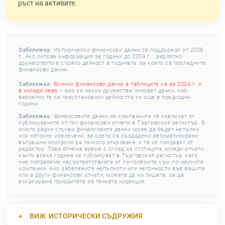
ръст на активите.
Забележка:
Исторически финансови данни се поддържат от 2008
г. Ако липсва информация за години до 2024 г. , вероятно
дружеството е спряло дейност в годината, за която са последните
финансови данни.
Забележка:
Всички финансови данни в таблиците са за 2024 г. и
в хиляди лева
– ако за някои дружества липсват данни, най-
вероятно те са преустановили дейността си още в предходни
години.
Забележка:
Финансовите данни на компаниите се извличат от
публикуваните от тях финансови отчети в Търговския регистър. В
много редки случаи финансовите данни може да бъдат непълни
или неточно извлечени, за което са създадени автоматизирани
вътрешни контроли за тяхното откриване, и те се поправят от
редактор. Това отнема време с оглед на стотиците хиляди отчети,
които всяка година се публикуват в Търговския регистър, като
ние поправяме несъответствията от по-големите към по-малките
компании. Ако забележите непълноти или неточности във вашите
или в други финансови отчети, можете да ни пишете, за да
ескалираме приоритета за тяхната корекция.
ВИЖ
ИСТОРИЧЕСКИ СЪДРУЖИЯ