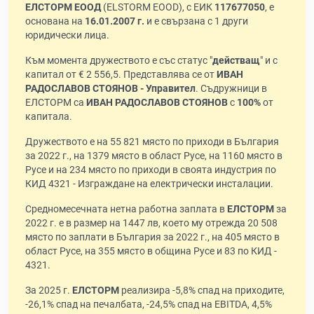
ЕЛСТОРМ ЕООД
(ELSTORM EOOD), с ЕИК
117677050
, е
основана на
16.01.2007 г.
и е свързана с 1 други
юридически лица.
Към момента дружеството е със статус "
действащ
" и с
капитал от € 2 556,5. Представлява се от
ИВАН
РАДОСЛАВОВ СТОЯНОВ - Управител
. Съдружници в
ЕЛСТОРМ са
ИВАН РАДОСЛАВОВ СТОЯНОВ
с
100%
от
капитала.
Дружеството е на 55 821 място по приходи в България
за 2022 г., на 1379 място в област Русе, на 1160 място в
Русе и на 234 място по приходи в своята индустрия по
КИД 4321 - Изграждане на електрически инсталации.
Средномесечната нетна работна заплата в
ЕЛСТОРМ
за
2022 г. е в размер на 1447 лв, което му отрежда 20 508
място по заплати в България за 2022 г., на 405 място в
област Русе, на 355 място в община Русе и 83 по КИД -
4321.
За 2025 г.
ЕЛСТОРМ
реализира -5,8% спад на приходите,
-26,1% спад на печалбата, -24,5% спад на EBITDA, 4,5%