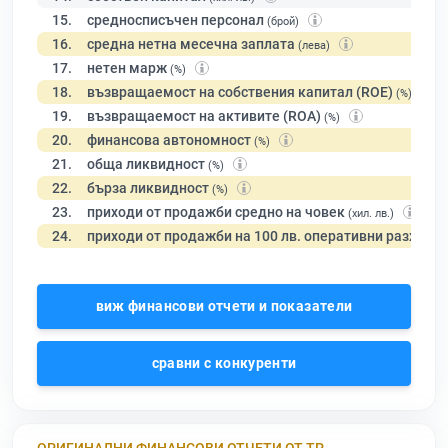
15.
средносписъчен персонал
(брой)
16.
средна нетна месечна заплата
(лева)
17.
нетен марж
(%)
18.
възвращаемост на собствения капитал (ROE)
(%)
19.
възвращаемост на активите (ROA)
(%)
20.
финансова автономност
(%)
21.
обща ликвидност
(%)
22.
бърза ликвидност
(%)
23.
приходи от продажби средно на човек
(хил. лв.)
24.
приходи от продажби на 100 лв. оперативни разходи
виж финансови отчети и показатели
сравни с конкуренти
ОРИГИНАЛНИ ФИНАНСОВИ ОТЧЕТИ ОТ ТР