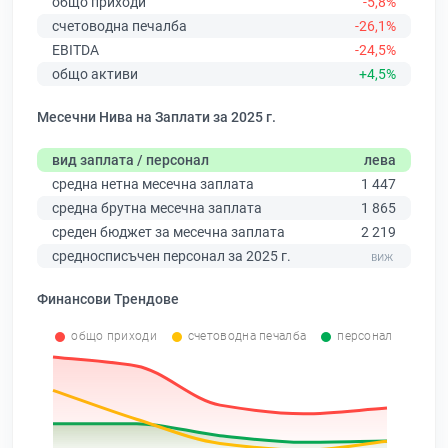
общо приходи
-5,8%
счетоводна печалба
-26,1%
EBITDA
-24,5%
общо активи
+4,5%
Месечни Нива на Заплати за 2025 г.
вид заплата / персонал
лева
средна нетна месечна заплата
1 447
средна брутна месечна заплата
1 865
среден бюджет за месечна заплата
2 219
средносписъчен персонал за 2025 г.
Финансови Трендове
общо приходи
счетоводна печалба
персонал
0