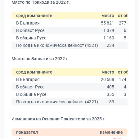
Място по Приходи за 2022 г.
сред компаниите
място
от общо
В България
55 821
277 019
В област Русе
1 379
6 851
В община Русе
1 160
5 883
По код на икономическа дейност (4321)
234
878
Място по Заплати за 2022 г.
сред компаниите
място
от общо
В България
20 508
174 403
В област Русе
405
4 390
В община Русе
355
3 764
По код на икономическа дейност (4321)
83
691
Изменения на Основни Показатели за 2025 г.
показател
изменение