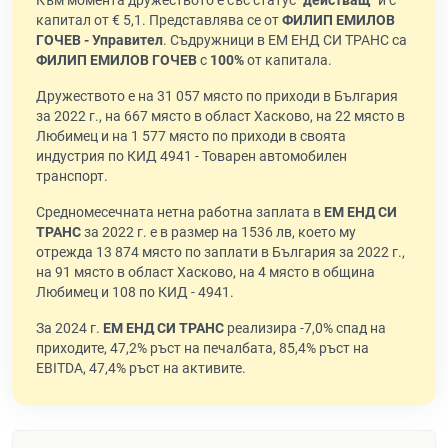
Към момента дружеството е със статус "
действащ
" и с
капитал от € 5,1. Представлява се от
ФИЛИП ЕМИЛОВ
ГОЧЕВ - Управител
. Съдружници в ЕМ ЕНД СИ ТРАНС са
ФИЛИП ЕМИЛОВ ГОЧЕВ
с
100%
от капитала.
Дружеството е на 31 057 място по приходи в България
за 2022 г., на 667 място в област Хасково, на 22 място в
Любимец и на 1 577 място по приходи в своята
индустрия по КИД 4941 - Товарен автомобилен
транспорт.
Средномесечната нетна работна заплата в
ЕМ ЕНД СИ
ТРАНС
за 2022 г. е в размер на 1536 лв, което му
отрежда 13 874 място по заплати в България за 2022 г.,
на 91 място в област Хасково, на 4 място в община
Любимец и 108 по КИД - 4941.
За 2024 г.
ЕМ ЕНД СИ ТРАНС
реализира -7,0% спад на
приходите, 47,2% ръст на печалбата, 85,4% ръст на
EBITDA, 47,4% ръст на активите.