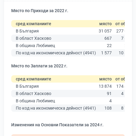
Място по Приходи за 2022 г.
сред компаниите
място
от общо
В България
31 057
277 019
В област Хасково
667
7 664
В община Любимец
22
201
По код на икономическа дейност (4941)
1 577
10 330
Място по Заплати за 2022 г.
сред компаниите
място
от общо
В България
13 874
174 403
В област Хасково
91
4 585
В община Любимец
4
119
По код на икономическа дейност (4941)
108
8 756
Изменения на Основни Показатели за 2024 г.