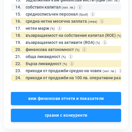
13.
задължения към финансови институции
(хил. лв.)
14.
собствен капитал
(хил. лв.)
15.
средносписъчен персонал
(брой)
16.
средна нетна месечна заплата
(лева)
17.
нетен марж
(%)
18.
възвращаемост на собствения капитал (ROE)
(%)
19.
възвращаемост на активите (ROA)
(%)
20.
финансова автономност
(%)
21.
обща ликвидност
(%)
22.
бърза ликвидност
(%)
23.
приходи от продажби средно на човек
(хил. лв.)
24.
приходи от продажби на 100 лв. оперативни разходи
виж финансови отчети и показатели
сравни с конкуренти