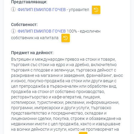
Представляващи:
ФИЛИП ЕМИЛОВ ГОЧЕВ
- управител
Собственост:
ФИЛИП ЕМИЛОВ ГОЧЕВ
100% - едноличен
собственик на капитала
Предмет на дейност:
Вътрешен и международен превоз на стоки и товари,
търговия със стоки на едро и на дребно, включително
търговия с плодове и зеленчуци, търговска дейност с
разкриване на магазини и заведения, франчайзинг, внос
и износ, покупко-продажба на стоки или други вещи с
цел препродажба в първоначален или обработен вид,
продажба на стоки от собствено производство,
ресторантъорство и кафе-аператив, пицария,
хотелиерски, туристически, рекламни, информационни,
програмни, импресарски и други услуги, търговско
представителство и посредничество, складови и
лицензионни сделки, покупка, строеж и обзавеждане на
недвижими имоти с цел продажба, както и извършване
на всички дейности и услуги, които не противоречат на