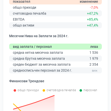
показател
изменение
общо приходи
-7,0%
счетоводна печалба
+47,2%
EBITDA
+85,4%
общо активи
+47,4%
Месечни Нива на Заплати за 2024 г.
вид заплата / персонал
лева
средна нетна месечна заплата
1 536
средна брутна месечна заплата
1 979
среден бюджет за месечна заплата
2 354
средносписъчен персонал за 2024 г.
Финансови Трендове
общо приходи
счетоводна печалба
персонал