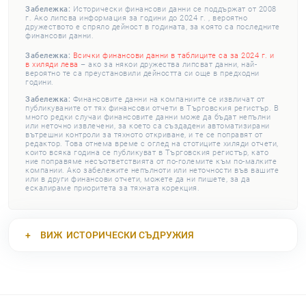
Забележка:
Исторически финансови данни се поддържат от 2008
г. Ако липсва информация за години до 2024 г. , вероятно
дружеството е спряло дейност в годината, за която са последните
финансови данни.
Забележка:
Всички финансови данни в таблиците са за 2024 г. и
в хиляди лева
– ако за някои дружества липсват данни, най-
вероятно те са преустановили дейността си още в предходни
години.
Забележка:
Финансовите данни на компаниите се извличат от
публикуваните от тях финансови отчети в Търговския регистър. В
много редки случаи финансовите данни може да бъдат непълни
или неточно извлечени, за което са създадени автоматизирани
вътрешни контроли за тяхното откриване, и те се поправят от
редактор. Това отнема време с оглед на стотиците хиляди отчети,
които всяка година се публикуват в Търговския регистър, като
ние поправяме несъответствията от по-големите към по-малките
компании. Ако забележите непълноти или неточности във вашите
или в други финансови отчети, можете да ни пишете, за да
ескалираме приоритета за тяхната корекция.
ВИЖ
ИСТОРИЧЕСКИ СЪДРУЖИЯ