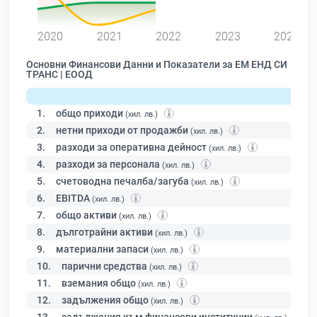
0
2020
2021
2022
2023
2024
Основни Финансови Данни и Показатели за ЕМ ЕНД СИ
ТРАНС | ЕООД
1.
общо приходи
(хил. лв.)
2.
нетни приходи от продажби
(хил. лв.)
3.
разходи за оперативна дейност
(хил. лв.)
4.
разходи за персонала
(хил. лв.)
5.
счетоводна печалба/загуба
(хил. лв.)
6.
EBITDA
(хил. лв.)
7.
общо активи
(хил. лв.)
8.
дълготрайни активи
(хил. лв.)
9.
материални запаси
(хил. лв.)
10.
парични средства
(хил. лв.)
11.
вземания общо
(хил. лв.)
12.
задължения общо
(хил. лв.)