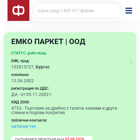
ЕМКО ПАРКЕТ | ООД
СТАТУС:
действащ
ЕИК, град:
102815727,
Бургас
основана:
13.06.2002
регистрация по ДДС:
ДА - от 05.11.2002 г.
КИД 2008:
4753 -
Търговия на дребно с тапети, килими и други
стенни и подови покрития
публични контакти:
натисни тук
състояние в регистъра към
05.08.2026