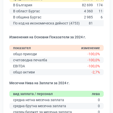
В България
82 699
174 403
В област Бургас
4 360
11 009
В община Бургас
2 985
6 879
По код на икономическа дейност (4753)
81
194
Изменения на Основни Показатели за 2024 г.
показател
изменение
общо приходи
-100,0%
счетоводна печалба
-100,0%
EBITDA
-100,0%
общо активи
-2,7%
Месечни Нива на Заплати за 2024 г.
вид заплата / персонал
лева
средна нетна месечна заплата
0
средна брутна месечна заплата
0
среден бюджет за месечна заплата
0