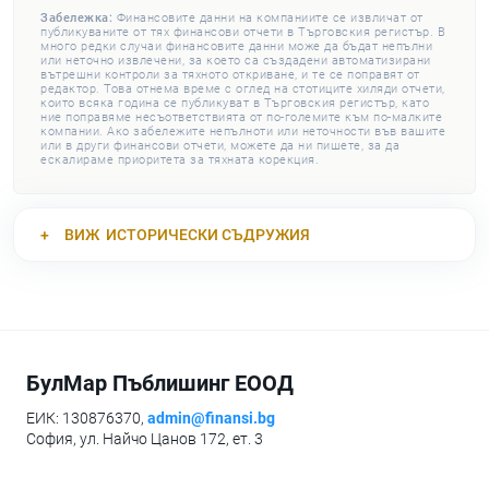
Забележка:
Финансовите данни на компаниите се извличат от
публикуваните от тях финансови отчети в Търговския регистър. В
много редки случаи финансовите данни може да бъдат непълни
или неточно извлечени, за което са създадени автоматизирани
вътрешни контроли за тяхното откриване, и те се поправят от
редактор. Това отнема време с оглед на стотиците хиляди отчети,
които всяка година се публикуват в Търговския регистър, като
ние поправяме несъответствията от по-големите към по-малките
компании. Ако забележите непълноти или неточности във вашите
или в други финансови отчети, можете да ни пишете, за да
ескалираме приоритета за тяхната корекция.
ВИЖ
ИСТОРИЧЕСКИ СЪДРУЖИЯ
БулМар Пъблишинг ЕООД
ЕИК: 130876370,
admin@finansi.bg
София, ул. Найчо Цанов 172, ет. 3