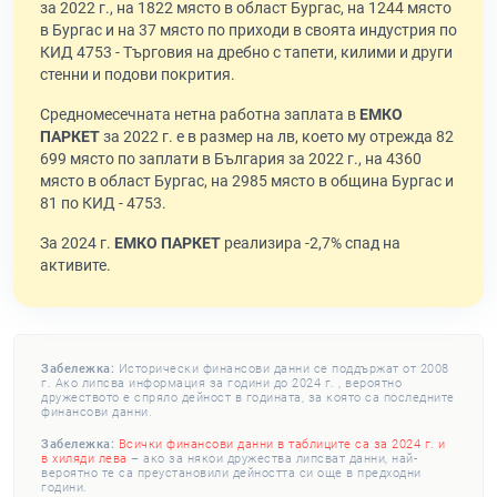
за 2022 г., на 1822 място в област Бургас, на 1244 място
в Бургас и на 37 място по приходи в своята индустрия по
КИД 4753 - Търговия на дребно с тапети, килими и други
стенни и подови покрития.
Средномесечната нетна работна заплата в
ЕМКО
ПАРКЕТ
за 2022 г. е в размер на лв, което му отрежда 82
699 място по заплати в България за 2022 г., на 4360
място в област Бургас, на 2985 място в община Бургас и
81 по КИД - 4753.
За 2024 г.
ЕМКО ПАРКЕТ
реализира -2,7% спад на
активите.
Забележка:
Исторически финансови данни се поддържат от 2008
г. Ако липсва информация за години до 2024 г. , вероятно
дружеството е спряло дейност в годината, за която са последните
финансови данни.
Забележка:
Всички финансови данни в таблиците са за 2024 г. и
в хиляди лева
– ако за някои дружества липсват данни, най-
вероятно те са преустановили дейността си още в предходни
години.