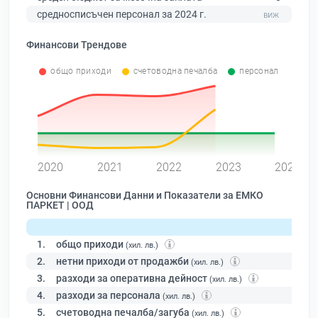
средносписъчен персонал за 2024 г.
Финансови Трендове
общо приходи
счетоводна печалба
персонал
0
2020
2021
2022
2023
2024
Основни Финансови Данни и Показатели за ЕМКО
ПАРКЕТ | ООД
1.
общо приходи
(хил. лв.)
2.
нетни приходи от продажби
(хил. лв.)
3.
разходи за оперативна дейност
(хил. лв.)
4.
разходи за персонала
(хил. лв.)
5.
счетоводна печалба/загуба
(хил. лв.)