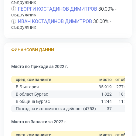
съдружник
ГЕОРГИ КОСТАДИНОВ ДИМИТРОВ
30,00% -
съдружник
ИВАН КОСТАДИНОВ ДИМИТРОВ
30,00% -
съдружник
ФИНАНСОВИ ДАННИ
Място по Приходи за 2022 г.
сред компаниите
място
от общо
В България
35 919
277 019
В област Бургас
1 822
18 275
В община Бургас
1 244
11 315
По код на икономическа дейност (4753)
37
281
Място по Заплати за 2022 г.
сред компаниите
място
от общо