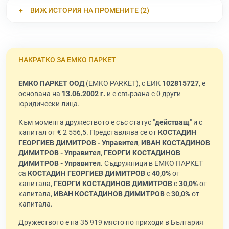
ВИЖ ИСТОРИЯ НА ПРОМЕНИТЕ (2)
НАКРАТКО ЗА ЕМКО ПАРКЕТ
ЕМКО ПАРКЕТ ООД
(EMKO PARKET), с ЕИК
102815727
, е
основана на
13.06.2002 г.
и е свързана с 0 други
юридически лица.
Към момента дружеството е със статус "
действащ
" и с
капитал от € 2 556,5. Представлява се от
КОСТАДИН
ГЕОРГИЕВ ДИМИТРОВ - Управител
,
ИВАН КОСТАДИНОВ
ДИМИТРОВ - Управител
,
ГЕОРГИ КОСТАДИНОВ
ДИМИТРОВ - Управител
. Съдружници в ЕМКО ПАРКЕТ
са
КОСТАДИН ГЕОРГИЕВ ДИМИТРОВ
с
40,0%
от
капитала,
ГЕОРГИ КОСТАДИНОВ ДИМИТРОВ
с
30,0%
от
капитала,
ИВАН КОСТАДИНОВ ДИМИТРОВ
с
30,0%
от
капитала.
Дружеството е на 35 919 място по приходи в България