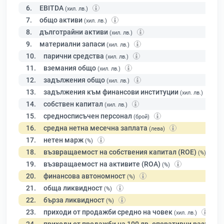
6.
EBITDA
(хил. лв.)
7.
общо активи
(хил. лв.)
8.
дълготрайни активи
(хил. лв.)
9.
материални запаси
(хил. лв.)
10.
парични средства
(хил. лв.)
11.
вземания общо
(хил. лв.)
12.
задължения общо
(хил. лв.)
13.
задължения към финансови институции
(хил. лв.)
14.
собствен капитал
(хил. лв.)
15.
средносписъчен персонал
(брой)
16.
средна нетна месечна заплата
(лева)
17.
нетен марж
(%)
18.
възвращаемост на собствения капитал (ROE)
(%)
19.
възвращаемост на активите (ROA)
(%)
20.
финансова автономност
(%)
21.
обща ликвидност
(%)
22.
бърза ликвидност
(%)
23.
приходи от продажби средно на човек
(хил. лв.)