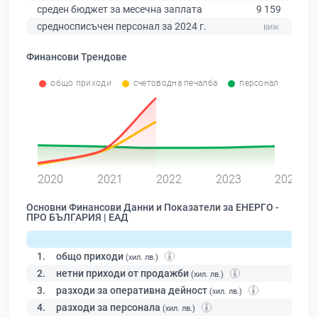
среден бюджет за месечна заплата
9 159
средносписъчен персонал за 2024 г.
Финансови Трендове
общо приходи
счетоводна печалба
персонал
0
2020
2021
2022
2023
2024
Основни Финансови Данни и Показатели за ЕНЕРГО -
ПРО БЪЛГАРИЯ | ЕАД
1.
общо приходи
(хил. лв.)
2.
нетни приходи от продажби
(хил. лв.)
3.
разходи за оперативна дейност
(хил. лв.)
4.
разходи за персонала
(хил. лв.)