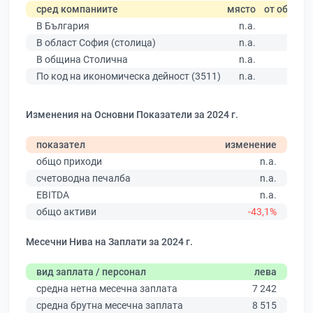
сред компаниите
място
от общо
В България
n.a.
В област София (столица)
n.a.
В община Столична
n.a.
По код на икономическа дейност (3511)
n.a.
Изменения на Основни Показатели за 2024 г.
показател
изменение
общо приходи
n.a.
счетоводна печалба
n.a.
EBITDA
n.a.
общо активи
-43,1%
Месечни Нива на Заплати за 2024 г.
вид заплата / персонал
лева
средна нетна месечна заплата
7 242
средна брутна месечна заплата
8 515