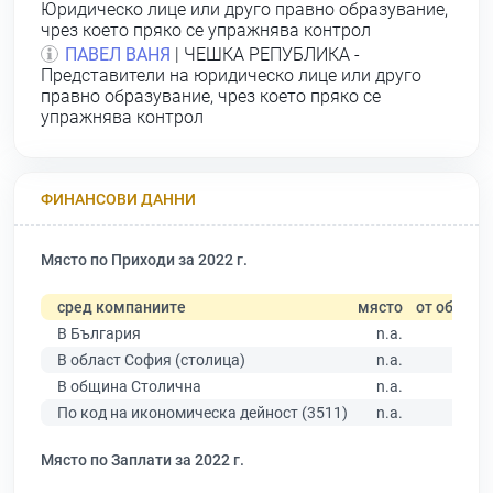
Юридическо лице или друго правно образувание,
чрез което пряко се упражнява контрол
ПАВЕЛ ВАНЯ
| ЧЕШКА РЕПУБЛИКА -
Представители на юридическо лице или друго
правно образувание, чрез което пряко се
упражнява контрол
ФИНАНСОВИ ДАННИ
Място по Приходи за 2022 г.
сред компаниите
място
от общо
В България
n.a.
В област София (столица)
n.a.
В община Столична
n.a.
По код на икономическа дейност (3511)
n.a.
Място по Заплати за 2022 г.