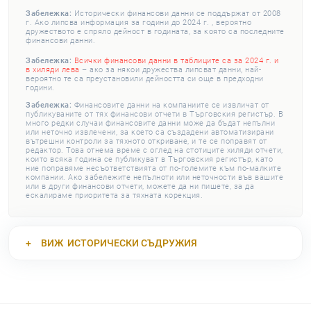
Забележка:
Исторически финансови данни се поддържат от 2008
г. Ако липсва информация за години до 2024 г. , вероятно
дружеството е спряло дейност в годината, за която са последните
финансови данни.
Забележка:
Всички финансови данни в таблиците са за 2024 г. и
в хиляди лева
– ако за някои дружества липсват данни, най-
вероятно те са преустановили дейността си още в предходни
години.
Забележка:
Финансовите данни на компаниите се извличат от
публикуваните от тях финансови отчети в Търговския регистър. В
много редки случаи финансовите данни може да бъдат непълни
или неточно извлечени, за което са създадени автоматизирани
вътрешни контроли за тяхното откриване, и те се поправят от
редактор. Това отнема време с оглед на стотиците хиляди отчети,
които всяка година се публикуват в Търговския регистър, като
ние поправяме несъответствията от по-големите към по-малките
компании. Ако забележите непълноти или неточности във вашите
или в други финансови отчети, можете да ни пишете, за да
ескалираме приоритета за тяхната корекция.
ВИЖ
ИСТОРИЧЕСКИ СЪДРУЖИЯ