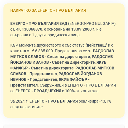
НАКРАТКО ЗА ЕНЕРГО - ПРО БЪЛГАРИЯ
ЕНЕРГО - ПРО БЪЛГАРИЯ ЕАД
(ENERGO-PRO BULGARIA),
с ЕИК
130368870
, е основана на
13.09.2000 г.
и е
свързана с 1 други юридически лица.
Към момента дружеството е със статус "
действащ
" и с
капитал от € 6 885 000. Представлява се от
РАДОСЛАВ
МИТКОВ СЛАВОВ - Съвет на директорите
,
РАДОСЛАВ
ЙОРДАНОВ ИВАНОВ - Съвет на директорите
,
ЯКУБ
ФАЙФЪР - Съвет на директорите
,
РАДОСЛАВ МИТКОВ
СЛАВОВ - Представител
,
РАДОСЛАВ ЙОРДАНОВ
ИВАНОВ - Представител
,
ЯКУБ ФАЙФЪР -
Представител
. Съдружници в ЕНЕРГО - ПРО БЪЛГАРИЯ
са
ЕНЕРГО - ПРОАД ЧЕХИЯ
с
100%
от капитала.
За 2024 г.
ЕНЕРГО - ПРО БЪЛГАРИЯ
реализира -43,1%
спад на активите.