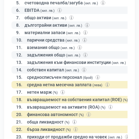
5.
счетоводна печалба/загуба
(хил. лв.)
6.
EBITDA
(хил. лв.)
7.
общо активи
(хил. лв.)
8.
дълготрайни активи
(хил. лв.)
9.
материални запаси
(хил. лв.)
10.
парични средства
(хил. лв.)
11.
вземания общо
(хил. лв.)
12.
задължения общо
(хил. лв.)
13.
задължения към финансови институции
(хил. лв.)
14.
собствен капитал
(хил. лв.)
15.
средносписъчен персонал
(брой)
16.
средна нетна месечна заплата
(лева)
17.
нетен марж
(%)
18.
възвращаемост на собствения капитал (ROE)
(%)
19.
възвращаемост на активите (ROA)
(%)
20.
финансова автономност
(%)
21.
обща ликвидност
(%)
22.
бърза ликвидност
(%)
23.
приходи от продажби средно на човек
(хил. лв.)