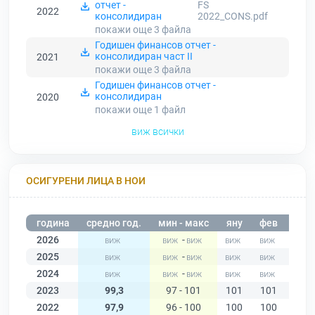
отчет -
FS
2022
консолидиран
2022_CONS.pdf
покажи още 3
файла
Годишен финансов отчет -
консолидиран част II
2021
покажи още 3
файла
Годишен финансов отчет -
консолидиран
2020
покажи още 1
файл
виж всички
ОСИГУРЕНИ ЛИЦА В НОИ
година
средно год.
мин - макс
яну
фев
мар
2026
-
2025
-
2024
-
2023
99,3
97 - 101
101
101
100
2022
97,9
96 - 100
100
100
98