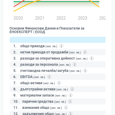
0
2020
2021
2022
2023
2024
Основни Финансови Данни и Показатели за
ЕНОЕКСПЕРТ | ЕООД
1.
общо приходи
(хил. лв.)
2.
нетни приходи от продажби
(хил. лв.)
3.
разходи за оперативна дейност
(хил. лв.)
4.
разходи за персонала
(хил. лв.)
5.
счетоводна печалба/загуба
(хил. лв.)
6.
EBITDA
(хил. лв.)
7.
общо активи
(хил. лв.)
8.
дълготрайни активи
(хил. лв.)
9.
материални запаси
(хил. лв.)
10.
парични средства
(хил. лв.)
11.
вземания общо
(хил. лв.)
12.
задължения общо
(хил. лв.)