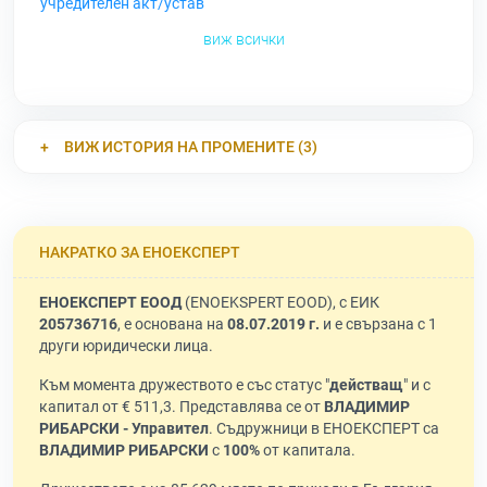
учредителен акт/устав
виж всички
ВИЖ ИСТОРИЯ НА ПРОМЕНИТЕ (3)
НАКРАТКО ЗА ЕНОЕКСПЕРТ
ЕНОЕКСПЕРТ ЕООД
(ENOEKSPERT EOOD), с ЕИК
205736716
, е основана на
08.07.2019 г.
и е свързана с 1
други юридически лица.
Към момента дружеството е със статус "
действащ
" и с
капитал от € 511,3. Представлява се от
ВЛАДИМИР
РИБАРСКИ - Управител
. Съдружници в ЕНОЕКСПЕРТ са
ВЛАДИМИР РИБАРСКИ
с
100%
от капитала.