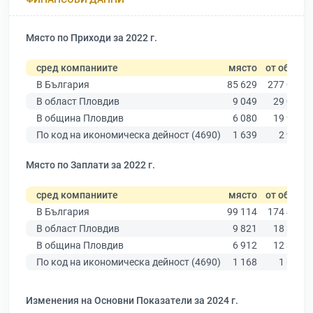
Място по Приходи за 2022 г.
сред компаниите
място
от общо
В България
85 629
277 019
В област Пловдив
9 049
29 067
В община Пловдив
6 080
19 939
По код на икономическа дейност (4690)
1 639
2 922
Място по Заплати за 2022 г.
сред компаниите
място
от общо
В България
99 114
174 403
В област Пловдив
9 821
18 305
В община Пловдив
6 912
12 387
По код на икономическа дейност (4690)
1 168
1 619
Изменения на Основни Показатели за 2024 г.