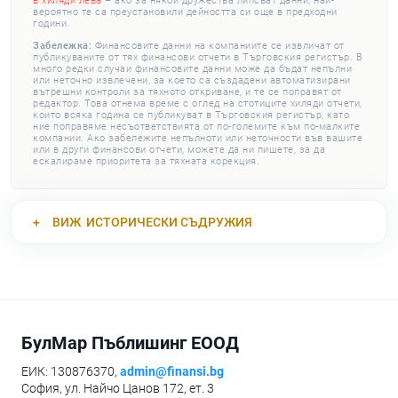
в хиляди лева
– ако за някои дружества липсват данни, най-
вероятно те са преустановили дейността си още в предходни
години.
Забележка:
Финансовите данни на компаниите се извличат от
публикуваните от тях финансови отчети в Търговския регистър. В
много редки случаи финансовите данни може да бъдат непълни
или неточно извлечени, за което са създадени автоматизирани
вътрешни контроли за тяхното откриване, и те се поправят от
редактор. Това отнема време с оглед на стотиците хиляди отчети,
които всяка година се публикуват в Търговския регистър, като
ние поправяме несъответствията от по-големите към по-малките
компании. Ако забележите непълноти или неточности във вашите
или в други финансови отчети, можете да ни пишете, за да
ескалираме приоритета за тяхната корекция.
ВИЖ
ИСТОРИЧЕСКИ СЪДРУЖИЯ
БулМар Пъблишинг ЕООД
ЕИК: 130876370,
admin@finansi.bg
София, ул. Найчо Цанов 172, ет. 3