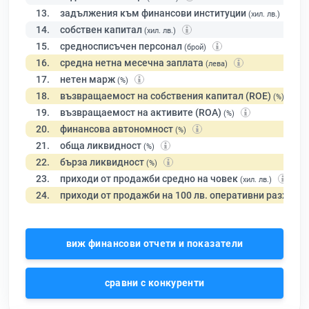
13.
задължения към финансови институции
(хил. лв.)
14.
собствен капитал
(хил. лв.)
15.
средносписъчен персонал
(брой)
16.
средна нетна месечна заплата
(лева)
17.
нетен марж
(%)
18.
възвращаемост на собствения капитал (ROE)
(%)
19.
възвращаемост на активите (ROA)
(%)
20.
финансова автономност
(%)
21.
обща ликвидност
(%)
22.
бърза ликвидност
(%)
23.
приходи от продажби средно на човек
(хил. лв.)
24.
приходи от продажби на 100 лв. оперативни разходи
виж финансови отчети и показатели
сравни с конкуренти