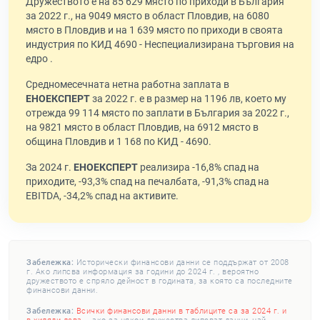
Дружеството е на 85 629 място по приходи в България
за 2022 г., на 9049 място в област Пловдив, на 6080
място в Пловдив и на 1 639 място по приходи в своята
индустрия по КИД 4690 - Неспециализирана търговия на
едро .
Средномесечната нетна работна заплата в
ЕНОЕКСПЕРТ
за 2022 г. е в размер на 1196 лв, което му
отрежда 99 114 място по заплати в България за 2022 г.,
на 9821 място в област Пловдив, на 6912 място в
община Пловдив и 1 168 по КИД - 4690.
За 2024 г.
ЕНОЕКСПЕРТ
реализира -16,8% спад на
приходите, -93,3% спад на печалбата, -91,3% спад на
EBITDA, -34,2% спад на активите.
Забележка:
Исторически финансови данни се поддържат от 2008
г. Ако липсва информация за години до 2024 г. , вероятно
дружеството е спряло дейност в годината, за която са последните
финансови данни.
Забележка:
Всички финансови данни в таблиците са за 2024 г. и