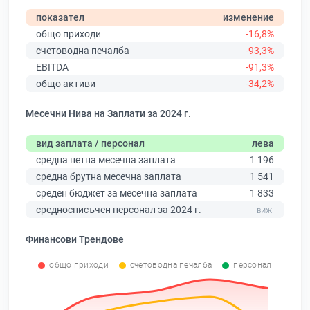
показател
изменение
общо приходи
-16,8%
счетоводна печалба
-93,3%
EBITDA
-91,3%
общо активи
-34,2%
Месечни Нива на Заплати за 2024 г.
вид заплата / персонал
лева
средна нетна месечна заплата
1 196
средна брутна месечна заплата
1 541
среден бюджет за месечна заплата
1 833
средносписъчен персонал за 2024 г.
Финансови Трендове
общо приходи
счетоводна печалба
персонал