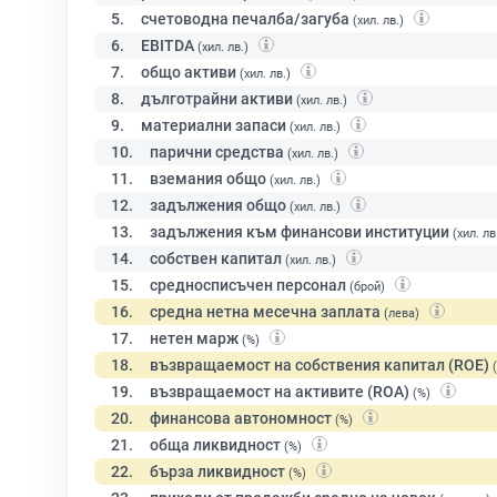
5.
счетоводна печалба/загуба
(хил. лв.)
6.
EBITDA
(хил. лв.)
7.
общо активи
(хил. лв.)
8.
дълготрайни активи
(хил. лв.)
9.
материални запаси
(хил. лв.)
10.
парични средства
(хил. лв.)
11.
вземания общо
(хил. лв.)
12.
задължения общо
(хил. лв.)
13.
задължения към финансови институции
(хил. лв
14.
собствен капитал
(хил. лв.)
15.
средносписъчен персонал
(брой)
16.
средна нетна месечна заплата
(лева)
17.
нетен марж
(%)
18.
възвращаемост на собствения капитал (ROE)
19.
възвращаемост на активите (ROA)
(%)
20.
финансова автономност
(%)
21.
обща ликвидност
(%)
22.
бърза ликвидност
(%)