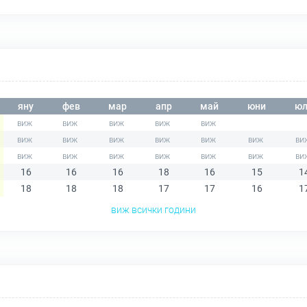
яну
фев
мар
апр
май
юни
юл
16
16
16
18
16
15
1
18
18
18
17
17
16
1
виж всички години