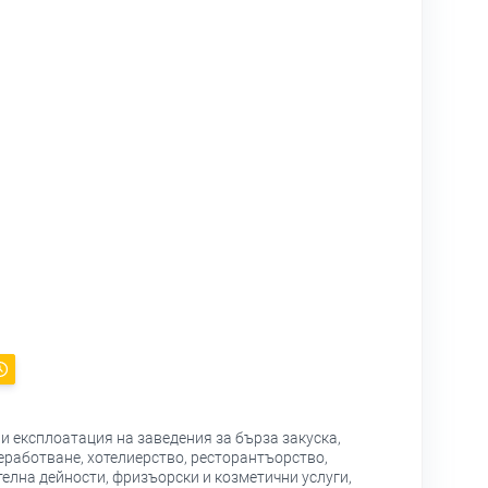
и експлоатация на заведения за бърза закуска,
еработване, хотелиерство, ресторантъорство,
елна дейности, фризъорски и козметични услуги,