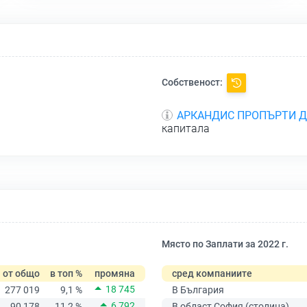
Собственост:
АРКАНДИС ПРОПЪРТИ 
капитала
Място по Заплати за 2022 г.
от общо
в топ %
промяна
сред компаниите
18 745
277 019
9,1 %
В България
6 792
90 178
11,2 %
В област София (столица)