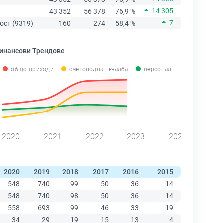
14 305
43 352
56 378
76,9 %
7
ост (9319)
160
274
58,4 %
инансови Трендове
общо приходи
счетоводна печалба
персонал
2020
2021
2022
2023
2024
2020
2019
2018
2017
2016
2015