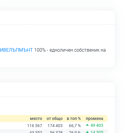
ДИВЕЛЪПМЪНТ
100% - едноличен собственик на
място
от общо
в топ %
промяна
49 403
116 367
174 403
66,7 %
14 305
43 352
56 378
76,9 %