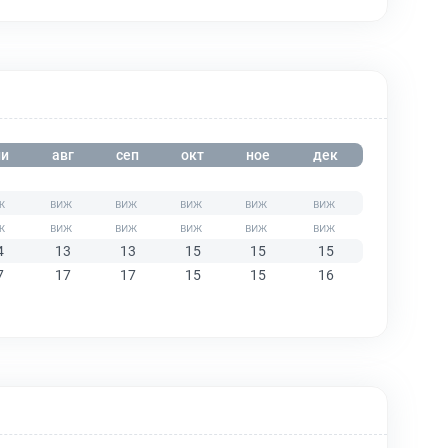
и
авг
сеп
окт
ное
дек
4
13
13
15
15
15
7
17
17
15
15
16