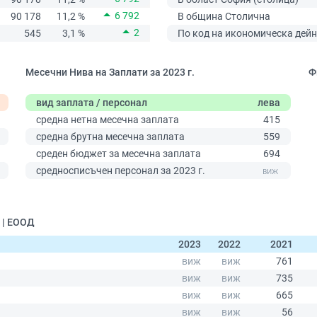
6 792
90 178
11,2 %
В община Столична
2
545
3,1 %
По код на икономическа дейн
Месечни Нива на Заплати за 2023 г.
Ф
вид заплата / персонал
лева
средна нетна месечна заплата
415
средна брутна месечна заплата
559
среден бюджет за месечна заплата
694
0
средносписъчен персонал за 2023 г.
 | ЕООД
2023
2022
2021