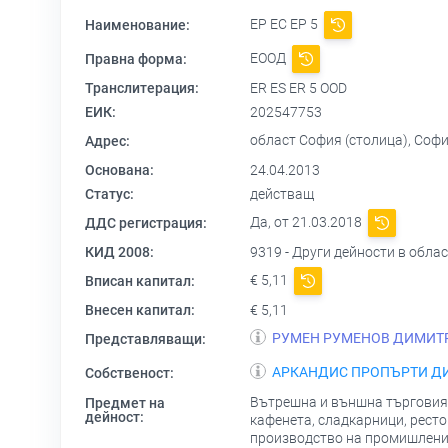
ЕР ЕС ЕР 5
Наименование:
ЕООД
Правна форма:
Транслитерация:
ER ES ER 5 OOD
ЕИК:
202547753
област София (столица), София
Адрес:
Основана:
24.04.2013
Статус:
действащ
Да, от 21.03.2018
ДДС регистрация:
КИД 2008:
9319 - Други дейности в обла
€ 5,11
Вписан капитал:
Внесен капитал:
€ 5,11
РУМЕН РУМЕНОВ ДИМИТ
Представляващи:
АРКАНДИС ПРОПЪРТИ 
Собственост:
Вътрешна и външна търговия в
Предмет на
дейност:
кафенета, сладкарници, ресто
производство на промишлени, 