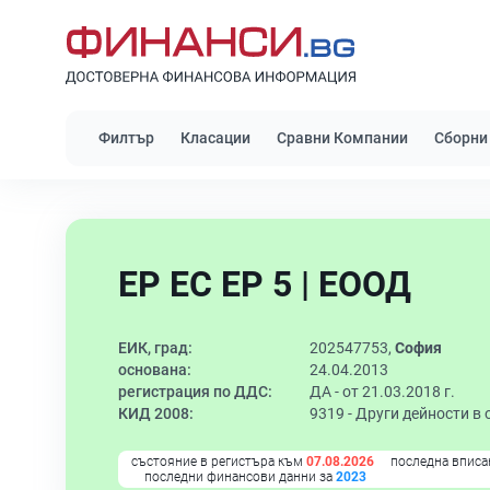
Филтър
Класации
Сравни Компании
Сборни
ЕР ЕС ЕР 5 | ЕООД
ЕИК, град:
202547753,
София
основана:
24.04.2013
регистрация по ДДС:
ДА - от 21.03.2018 г.
КИД 2008:
9319 -
Други дейности в 
състояние в регистъра към
07.08.2026
последна вписа
последни финансови данни за
2023