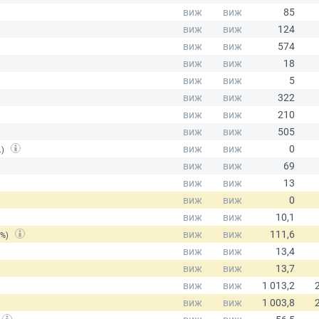
.)
(%)