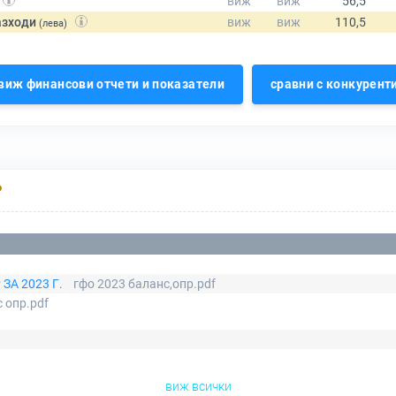
азходи
(лева)
виж финансови отчети и показатели
сравни с конкурент
Р
ЗА 2023 Г.
гфо 2023 баланс,опр.pdf
с опр.pdf
виж всички