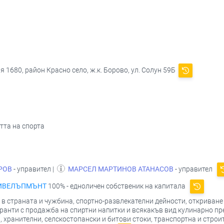
 1680, район Красно село, ж.к. Борово, ул. Солун 59Б
стта на спорта
РОВ
- управител |
МАРСЕЛ МАРТИНОВ АТАНАСОВ
- управител
ДИВЕЛЪПМЪНТ
100% - едноличен собственик на капитала
 страната и чужбина, спортно-развлекателни дейности, откриване 
ранти с продажба на спиртни напитки и всякакъв вид кулинарно пр
хранителни, селскостопански и битови стоки, транспортна и строит