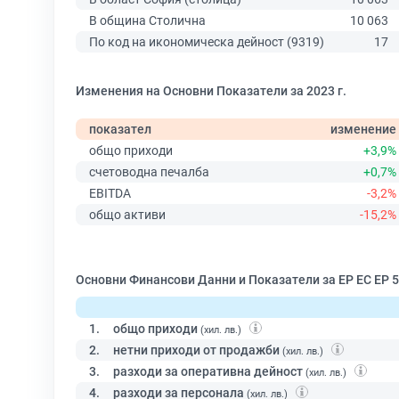
В община Столична
10 063
По код на икономическа дейност (9319)
17
Изменения на Основни Показатели за 2023 г.
показател
изменение
общо приходи
+3,9%
счетоводна печалба
+0,7%
EBITDA
-3,2%
общо активи
-15,2%
Основни Финансови Данни и Показатели за ЕР ЕС ЕР 5
1.
общо приходи
(хил. лв.)
2.
нетни приходи от продажби
(хил. лв.)
3.
разходи за оперативна дейност
(хил. лв.)
4.
разходи за персонала
(хил. лв.)