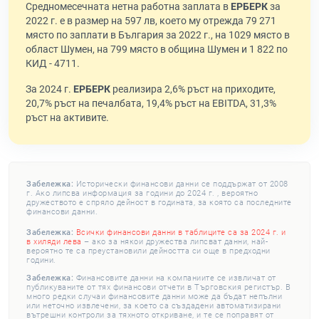
Средномесечната нетна работна заплата в
ЕРБЕРК
за
2022 г. е в размер на 597 лв, което му отрежда 79 271
място по заплати в България за 2022 г., на 1029 място в
област Шумен, на 799 място в община Шумен и 1 822 по
КИД - 4711.
За 2024 г.
ЕРБЕРК
реализира 2,6% ръст на приходите,
20,7% ръст на печалбата, 19,4% ръст на EBITDA, 31,3%
ръст на активите.
Забележка:
Исторически финансови данни се поддържат от 2008
г. Ако липсва информация за години до 2024 г. , вероятно
дружеството е спряло дейност в годината, за която са последните
финансови данни.
Забележка:
Всички финансови данни в таблиците са за 2024 г. и
в хиляди лева
– ако за някои дружества липсват данни, най-
вероятно те са преустановили дейността си още в предходни
години.
Забележка:
Финансовите данни на компаниите се извличат от
публикуваните от тях финансови отчети в Търговския регистър. В
много редки случаи финансовите данни може да бъдат непълни
или неточно извлечени, за което са създадени автоматизирани
вътрешни контроли за тяхното откриване, и те се поправят от