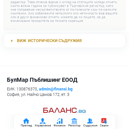
редактор. Това отнема време с оглед на стотиците хиляди отчети,
които всяка година се публикуват в Търговския регистър, като
ние поправяме несъответствията от по-големите към по-малките
компании. Ако забележите непълноти или неточности във вашите
или в други финансови отчети, можете да ни пишете, за да
ескалираме приоритета за тяхната корекция.
ВИЖ
ИСТОРИЧЕСКИ СЪДРУЖИЯ
БулМар Пъблишинг ЕООД
ЕИК: 130876370,
admin@finansi.bg
София, ул. Найчо Цанов 172, ет. 3
Преглед
Управление
Финанси
Регистър
Съдружия
Свали