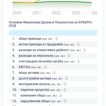
0
2020
2021
2022
2023
2024
Основни Финансови Данни и Показатели за ЕРБЕРК |
ООД
1.
общо приходи
(хил. лв.)
2.
нетни приходи от продажби
(хил. лв.)
3.
разходи за оперативна дейност
(хил. лв.)
4.
разходи за персонала
(хил. лв.)
5.
счетоводна печалба/загуба
(хил. лв.)
6.
EBITDA
(хил. лв.)
7.
общо активи
(хил. лв.)
8.
дълготрайни активи
(хил. лв.)
9.
материални запаси
(хил. лв.)
10.
парични средства
(хил. лв.)
11.
вземания общо
(хил. лв.)
12.
задължения общо
(хил. лв.)