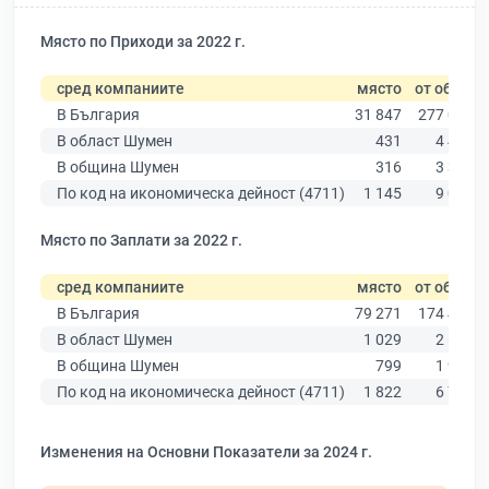
Място по Приходи за 2022 г.
сред компаниите
място
от общо
В България
31 847
277 019
В област Шумен
431
4 480
В община Шумен
316
3 331
По код на икономическа дейност (4711)
1 145
9 025
Място по Заплати за 2022 г.
сред компаниите
място
от общо
В България
79 271
174 403
В област Шумен
1 029
2 635
В община Шумен
799
1 963
По код на икономическа дейност (4711)
1 822
6 773
Изменения на Основни Показатели за 2024 г.