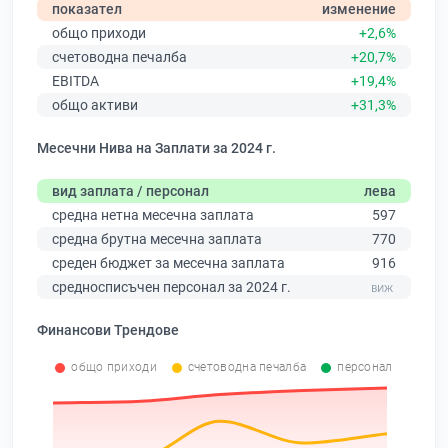
показател
изменение
общо приходи
+2,6%
счетоводна печалба
+20,7%
EBITDA
+19,4%
общо активи
+31,3%
Месечни Нива на Заплати за 2024 г.
вид заплата / персонал
лева
средна нетна месечна заплата
597
средна брутна месечна заплата
770
среден бюджет за месечна заплата
916
средносписъчен персонал за 2024 г.
Финансови Трендове
общо приходи
счетоводна печалба
персонал