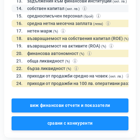
13.
задължения към финансови институции
(хил. лв.)
14.
собствен капитал
(хил. лв.)
15.
средносписъчен персонал
(брой)
16.
средна нетна месечна заплата
(лева)
17.
нетен марж
(%)
18.
възвращаемост на собствения капитал (ROE)
(%)
19.
възвращаемост на активите (ROA)
(%)
20.
финансова автономност
(%)
21.
обща ликвидност
(%)
22.
бърза ликвидност
(%)
23.
приходи от продажби средно на човек
(хил. лв.)
24.
приходи от продажби на 100 лв. оперативни разходи
виж финансови отчети и показатели
сравни с конкуренти