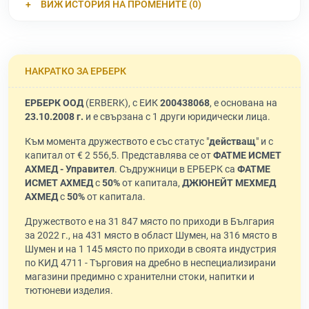
ВИЖ ИСТОРИЯ НА ПРОМЕНИТЕ (0)
НАКРАТКО ЗА ЕРБЕРК
ЕРБЕРК ООД
(ERBERK), с ЕИК
200438068
, е основана на
23.10.2008 г.
и е свързана с 1 други юридически лица.
Към момента дружеството е със статус "
действащ
" и с
капитал от € 2 556,5. Представлява се от
ФАТМЕ ИСМЕТ
АХМЕД - Управител
. Съдружници в ЕРБЕРК са
ФАТМЕ
ИСМЕТ АХМЕД
с
50%
от капитала,
ДЖЮНЕЙТ МЕХМЕД
АХМЕД
с
50%
от капитала.
Дружеството е на 31 847 място по приходи в България
за 2022 г., на 431 място в област Шумен, на 316 място в
Шумен и на 1 145 място по приходи в своята индустрия
по КИД 4711 - Търговия на дребно в неспециализирани
магазини предимно с хранителни стоки, напитки и
тютюневи изделия.