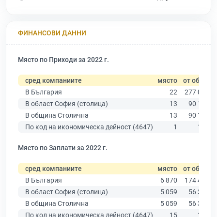
ФИНАНСОВИ ДАННИ
Място по Приходи за 2022 г.
сред компаниите
място
от общо
В България
22
277 019
В област София (столица)
13
90 178
В община Столична
13
90 178
По код на икономическа дейност (4647)
1
183
Място по Заплати за 2022 г.
сред компаниите
място
от общо
В България
6 870
174 403
В област София (столица)
5 059
56 378
В община Столична
5 059
56 378
По код на икономическа дейност (4647)
15
139