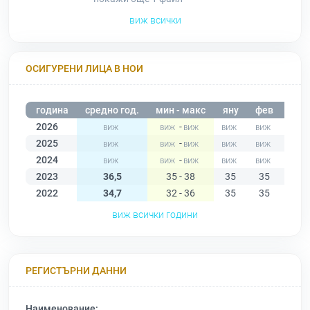
виж всички
ОСИГУРЕНИ ЛИЦА В НОИ
година
средно год.
мин - макс
яну
фев
мар
2026
-
2025
-
2024
-
2023
36,5
35 - 38
35
35
36
2022
34,7
32 - 36
35
35
33
виж всички години
РЕГИСТЪРНИ ДАННИ
Наименование: