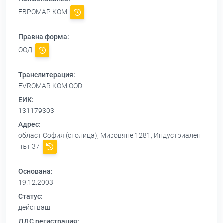
ЕВРОМАР КОМ
Правна форма:
ООД
Транслитерация:
EVROMAR KOM OOD
ЕИК:
131179303
Адрес:
област София (столица), Мировяне 1281, Индустриален
път 37
Основана:
19.12.2003
Статус:
действащ
ДДС регистрация: