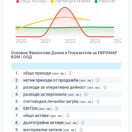
общо приходи
счетоводна печалба
персонал
0
2020
2021
2022
2023
2024
Основни Финансови Данни и Показатели за ЕВРОМАР
КОМ | ООД
1.
общо приходи
(хил. лв.)
2.
нетни приходи от продажби
(хил. лв.)
3.
разходи за оперативна дейност
(хил. лв.)
4.
разходи за персонала
(хил. лв.)
5.
счетоводна печалба/загуба
(хил. лв.)
6.
EBITDA
(хил. лв.)
7.
общо активи
(хил. лв.)
8.
дълготрайни активи
(хил. лв.)
9.
материални запаси
(хил. лв.)