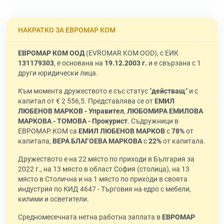
НАКРАТКО ЗА ЕВРОМАР КОМ
ЕВРОМАР КОМ ООД
(EVROMAR KOM OOD), с ЕИК
131179303
, е основана на
19.12.2003 г.
и е свързана с 1
други юридически лица.
Към момента дружеството е със статус "
действащ
" и с
капитал от € 2 556,5. Представлява се от
ЕМИЛ
ЛЮБЕНОВ МАРКОВ - Управител
,
ЛЮБОМИРА ЕМИЛОВА
МАРКОВА - ТОМОВА - Прокурист
. Съдружници в
ЕВРОМАР КОМ са
ЕМИЛ ЛЮБЕНОВ МАРКОВ
с
78%
от
капитала,
ВЕРА БЛАГОЕВА МАРКОВА
с
22%
от капитала.
Дружеството е на 22 място по приходи в България за
2022 г., на 13 място в област София (столица), на 13
място в Столична и на 1 място по приходи в своята
индустрия по КИД 4647 - Търговия на едро с мебели,
килими и осветители.
Средномесечната нетна работна заплата в
ЕВРОМАР