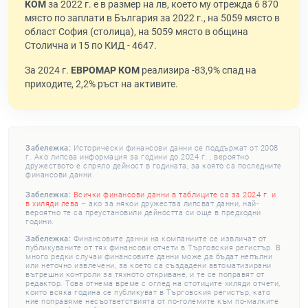
КОМ
за 2022 г. е в размер на лв, което му отрежда 6 870
място по заплати в България за 2022 г., на 5059 място в
област София (столица), на 5059 място в община
Столична и 15 по КИД - 4647.
За 2024 г.
ЕВРОМАР КОМ
реализира -83,9% спад на
приходите, 2,2% ръст на активите.
Забележка:
Исторически финансови данни се поддържат от 2008
г. Ако липсва информация за години до 2024 г. , вероятно
дружеството е спряло дейност в годината, за която са последните
финансови данни.
Забележка:
Всички финансови данни в таблиците са за 2024 г. и
в хиляди лева
– ако за някои дружества липсват данни, най-
вероятно те са преустановили дейността си още в предходни
години.
Забележка:
Финансовите данни на компаниите се извличат от
публикуваните от тях финансови отчети в Търговския регистър. В
много редки случаи финансовите данни може да бъдат непълни
или неточно извлечени, за което са създадени автоматизирани
вътрешни контроли за тяхното откриване, и те се поправят от
редактор. Това отнема време с оглед на стотиците хиляди отчети,
които всяка година се публикуват в Търговския регистър, като
ние поправяме несъответствията от по-големите към по-малките