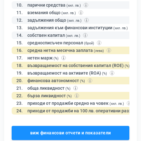
10.
парични средства
(хил. лв.)
11.
вземания общо
(хил. лв.)
12.
задължения общо
(хил. лв.)
13.
задължения към финансови институции
(хил. лв.)
14.
собствен капитал
(хил. лв.)
15.
средносписъчен персонал
(брой)
16.
средна нетна месечна заплата
(лева)
17.
нетен марж
(%)
18.
възвращаемост на собствения капитал (ROE)
(%)
19.
възвращаемост на активите (ROA)
(%)
20.
финансова автономност
(%)
21.
обща ликвидност
(%)
22.
бърза ликвидност
(%)
23.
приходи от продажби средно на човек
(хил. лв.)
24.
приходи от продажби на 100 лв. оперативни разходи
виж финансови отчети и показатели