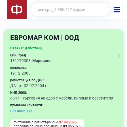
ЕВРОМАР КОМ | ООД
СТАТУС:
действащ
ЕИК, град:
131179303,
Мировяне
основана:
19.12.2003
регистрация по ДДС:
ДА - от 02.07.2004 г.
КИД 2008:
4647 -
Търговия на едро с мебели, килими и осветители
публични контакти:
натисни тук
състояние в регистъра към
07.08.2026
последна вписана промяна на
09.05.2025