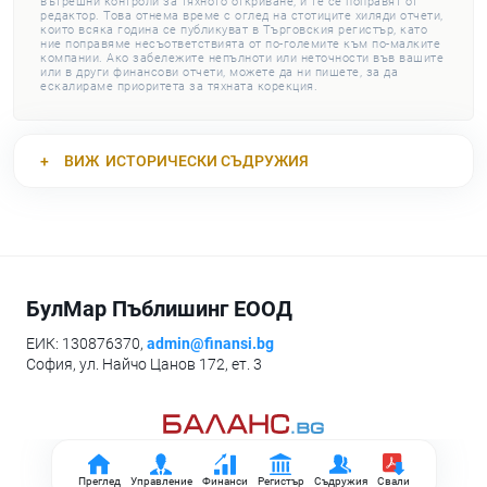
вътрешни контроли за тяхното откриване, и те се поправят от
редактор. Това отнема време с оглед на стотиците хиляди отчети,
които всяка година се публикуват в Търговския регистър, като
ние поправяме несъответствията от по-големите към по-малките
компании. Ако забележите непълноти или неточности във вашите
или в други финансови отчети, можете да ни пишете, за да
ескалираме приоритета за тяхната корекция.
ВИЖ
ИСТОРИЧЕСКИ СЪДРУЖИЯ
БулМар Пъблишинг ЕООД
ЕИК: 130876370,
admin@finansi.bg
София, ул. Найчо Цанов 172, ет. 3
Преглед
Управление
Финанси
Регистър
Съдружия
Свали