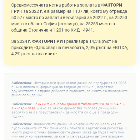
Средномесечната нетна работна заплата в
ФАКТОРИ
ГРУП
за 2022 г. е в размер на 1137 лв, което му отрежда
50 577 място по заплати в България за 2022 г., на 25253
място в област София (столица), на 25253 място в
община Столична и 1 201 по КИД - 4941.
За 2024 г.
ФАКТОРИ ГРУП
реализира 14,5% ръст на
приходите, -0,5% спад на печалбата, 2,0% ръст на EBITDA,
4,2% ръст на активите.
Забележка:
Исторически финансови данни се поддържат от 2008
г. Ако липсва информация за години до 2024 г. , вероятно
дружеството е спряло дейност в годината, за която са последните
финансови данни.
Забележка:
Всички финансови данни в таблиците са за 2024 г. и
в хиляди лева
– ако за някои дружества липсват данни, най-
вероятно те са преустановили дейността си още в предходни
години.
Забележка:
Финансовите данни на компаниите се извличат от
публикуваните от тях финансови отчети в Търговския регистър. В
много редки случаи финансовите данни може да бъдат непълни
или неточно извлечени, за което са създадени автоматизирани