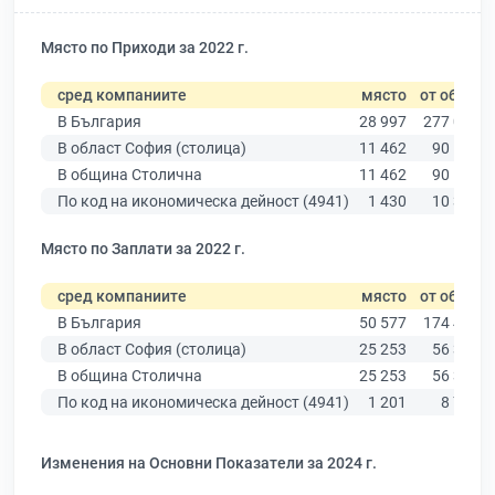
Място по Приходи за 2022 г.
сред компаниите
място
от общо
В България
28 997
277 019
В област София (столица)
11 462
90 178
В община Столична
11 462
90 178
По код на икономическа дейност (4941)
1 430
10 330
Място по Заплати за 2022 г.
сред компаниите
място
от общо
В България
50 577
174 403
В област София (столица)
25 253
56 378
В община Столична
25 253
56 378
По код на икономическа дейност (4941)
1 201
8 756
Изменения на Основни Показатели за 2024 г.