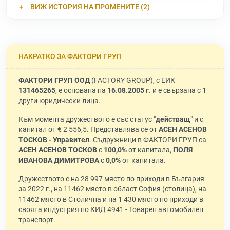
ВИЖ ИСТОРИЯ НА ПРОМЕНИТЕ (2)
НАКРАТКО ЗА ФАКТОРИ ГРУП
ФАКТОРИ ГРУП ООД
(FACTORY GROUP), с ЕИК
131465265
, е основана на
16.08.2005 г.
и е свързана с 1
други юридически лица.
Към момента дружеството е със статус "
действащ
" и с
капитал от € 2 556,5. Представлява се от
АСЕН АСЕНОВ
ТОСКОВ - Управител
. Съдружници в ФАКТОРИ ГРУП са
АСЕН АСЕНОВ ТОСКОВ
с
100,0%
от капитала,
ПОЛЯ
ИВАНОВА ДИМИТРОВА
с
0,0%
от капитала.
Дружеството е на 28 997 място по приходи в България
за 2022 г., на 11462 място в област София (столица), на
11462 място в Столична и на 1 430 място по приходи в
своята индустрия по КИД 4941 - Товарен автомобилен
транспорт.