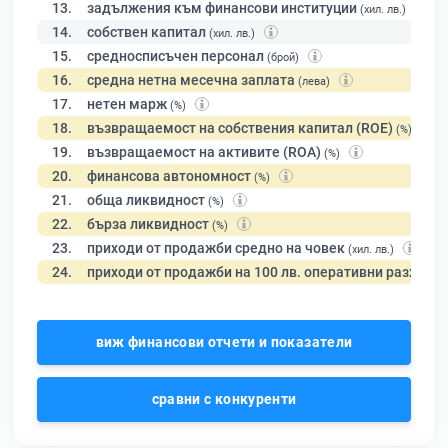
13.
задължения към финансови институции
(хил. лв.)
14.
собствен капитал
(хил. лв.)
15.
средносписъчен персонал
(брой)
16.
средна нетна месечна заплата
(лева)
17.
нетен марж
(%)
18.
възвращаемост на собствения капитал (ROE)
(%)
19.
възвращаемост на активите (ROA)
(%)
20.
финансова автономност
(%)
21.
обща ликвидност
(%)
22.
бърза ликвидност
(%)
23.
приходи от продажби средно на човек
(хил. лв.)
24.
приходи от продажби на 100 лв. оперативни разходи
виж финансови отчети и показатели
сравни с конкуренти