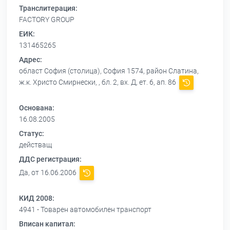
Транслитерация:
FACTORY GROUP
ЕИК:
131465265
Адрес:
област София (столица), София 1574, район Слатина,
ж.к. Христо Смирнески, , бл. 2, вх. Д, ет. 6, ап. 86
Основана:
16.08.2005
Статус:
действащ
ДДС регистрация:
Да, от 16.06.2006
КИД 2008:
4941 - Товарен автомобилен транспорт
Вписан капитал: