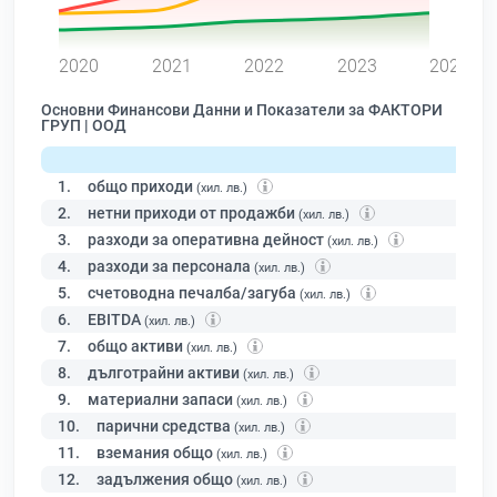
0
2020
2021
2022
2023
2024
Основни Финансови Данни и Показатели за ФАКТОРИ
ГРУП | ООД
1.
общо приходи
(хил. лв.)
2.
нетни приходи от продажби
(хил. лв.)
3.
разходи за оперативна дейност
(хил. лв.)
4.
разходи за персонала
(хил. лв.)
5.
счетоводна печалба/загуба
(хил. лв.)
6.
EBITDA
(хил. лв.)
7.
общо активи
(хил. лв.)
8.
дълготрайни активи
(хил. лв.)
9.
материални запаси
(хил. лв.)
10.
парични средства
(хил. лв.)
11.
вземания общо
(хил. лв.)
12.
задължения общо
(хил. лв.)