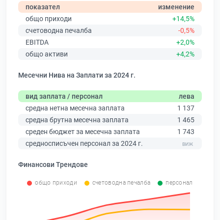
показател
изменение
общо приходи
+14,5%
счетоводна печалба
-0,5%
EBITDA
+2,0%
общо активи
+4,2%
Месечни Нива на Заплати за 2024 г.
вид заплата / персонал
лева
средна нетна месечна заплата
1 137
средна брутна месечна заплата
1 465
среден бюджет за месечна заплата
1 743
средносписъчен персонал за 2024 г.
Финансови Трендове
общо приходи
счетоводна печалба
персонал