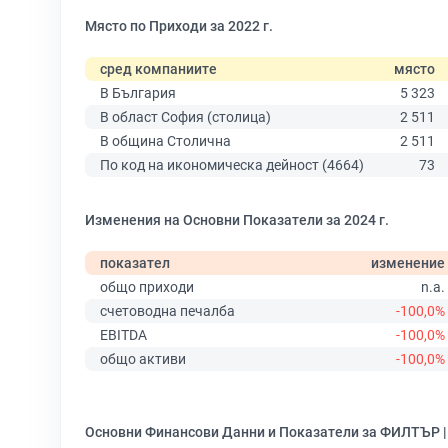
Място по Приходи за 2022 г.
сред компаниите
място
В България
5 323
В област София (столица)
2 511
В община Столична
2 511
По код на икономическа дейност (4664)
73
Изменения на Основни Показатели за 2024 г.
показател
изменение
общо приходи
n.a.
счетоводна печалба
-100,0%
EBITDA
-100,0%
общо активи
-100,0%
Основни Финансови Данни и Показатели за ФИЛТЪР 