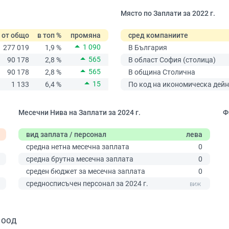
Място по Заплати за 2022 г.
от общо
в топ %
промяна
сред компаниите
1 090
277 019
1,9 %
В България
565
90 178
2,8 %
В област София (столица)
565
90 178
2,8 %
В община Столична
15
1 133
6,4 %
По код на икономическа дейн
Месечни Нива на Заплати за 2024 г.
Ф
вид заплата / персонал
лева
средна нетна месечна заплата
0
средна брутна месечна заплата
0
среден бюджет за месечна заплата
0
0
средносписъчен персонал за 2024 г.
| ООД