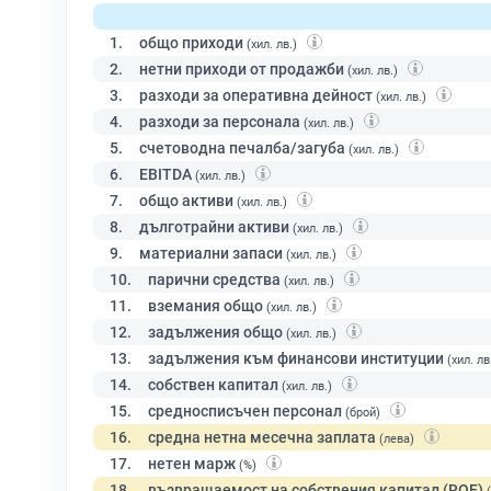
1.
общо приходи
(хил. лв.)
2.
нетни приходи от продажби
(хил. лв.)
3.
разходи за оперативна дейност
(хил. лв.)
4.
разходи за персонала
(хил. лв.)
5.
счетоводна печалба/загуба
(хил. лв.)
6.
EBITDA
(хил. лв.)
7.
общо активи
(хил. лв.)
8.
дълготрайни активи
(хил. лв.)
9.
материални запаси
(хил. лв.)
10.
парични средства
(хил. лв.)
11.
вземания общо
(хил. лв.)
12.
задължения общо
(хил. лв.)
13.
задължения към финансови институции
(хил. лв
14.
собствен капитал
(хил. лв.)
15.
средносписъчен персонал
(брой)
16.
средна нетна месечна заплата
(лева)
17.
нетен марж
(%)
18.
възвращаемост на собствения капитал (ROE)