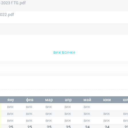
S 2023 f TG.pdf
022.pdf
виж всички
яну
фев
мар
апр
май
юни
юл
25
25
25
25
24
24
2