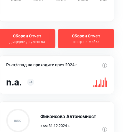
Сборен Отчет
Сборен Отчет
дъщерни дружества
сестри и майка
Ръст/спад на приходите през 2024 г.
n.a.
Финансова Автономност
към 31.12.2024 г.