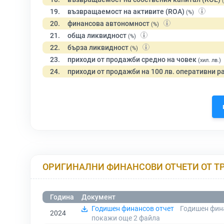
19.
възвращаемост на активите (ROA)
(%)
20.
финансова автономност
(%)
21.
обща ликвидност
(%)
22.
бърза ликвидност
(%)
23.
приходи от продажби средно на човек
(хил. лв.)
24.
приходи от продажби на 100 лв. оперативни р
ОРИГИНАЛНИ ФИНАНСОВИ ОТЧЕТИ ОТ Т
Година
Документ
Годишен финансов отчет
Годишен фина
2024
покажи още 2
файла