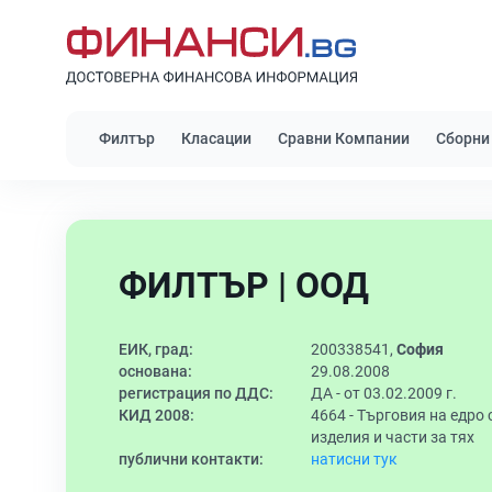
Филтър
Класации
Сравни Компании
Сборни
ФИЛТЪР | ООД
ЕИК, град:
200338541,
София
основана:
29.08.2008
регистрация по ДДС:
ДА - от 03.02.2009 г.
КИД 2008:
4664 -
Търговия на едро 
изделия и части за тях
публични контакти:
натисни тук