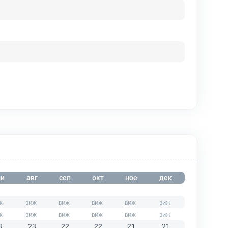
и
авг
сеп
окт
ное
дек
3
23
22
22
21
21