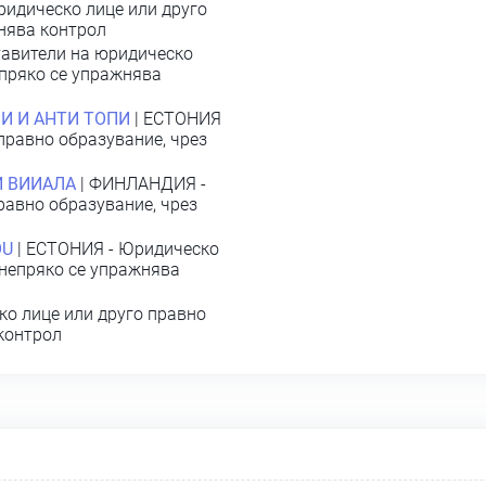
ридическо лице или друго
жнява контрол
авители на юридическо
 пряко се упражнява
ПИ И АНТИ ТОПИ
| ЕСТОНИЯ
правно образувание, чрез
И ВИИАЛА
| ФИНЛАНДИЯ -
равно образувание, чрез
ОU
| ЕСТОНИЯ - Юридическо
 непряко се упражнява
о лице или друго правно
 контрол