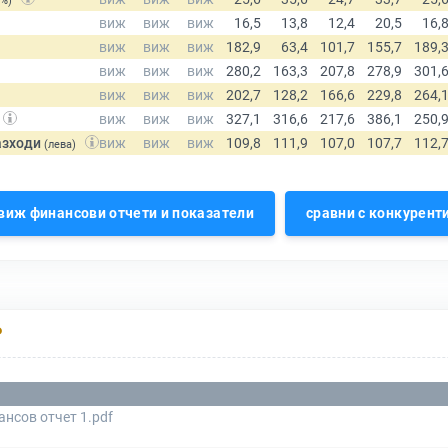
(%)
азходи
(лева)
виж финансови отчети и показатели
сравни с конкурент
Р
нсов отчет 1.pdf