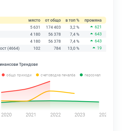
място
от общо
в топ %
промяна
621
5 631
174 403
3,2 %
643
4 180
56 378
7,4 %
643
4 180
56 378
7,4 %
19
ост (4664)
102
784
13,0 %
инансови Трендове
общо приходи
счетоводна печалба
персонал
2020
2021
2022
2023
2024