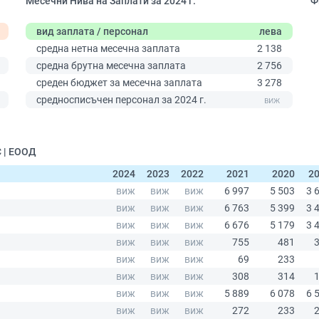
Месечни Нива на Заплати за 2024 г.
Ф
вид заплата / персонал
лева
средна нетна месечна заплата
2 138
средна брутна месечна заплата
2 756
среден бюджет за месечна заплата
3 278
0
средносписъчен персонал за 2024 г.
 | ЕООД
2024
2023
2022
2021
2020
2