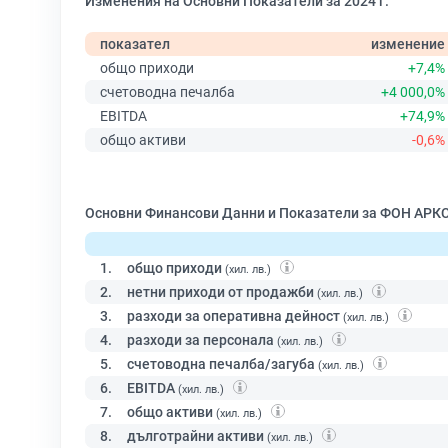
Изменения на Основни Показатели за 2024 г.
показател
изменение
общо приходи
+7,4%
счетоводна печалба
+4 000,0%
EBITDA
+74,9%
общо активи
-0,6%
Основни Финансови Данни и Показатели за ФОН АРКС
1.
общо приходи
(хил. лв.)
2.
нетни приходи от продажби
(хил. лв.)
3.
разходи за оперативна дейност
(хил. лв.)
4.
разходи за персонала
(хил. лв.)
5.
счетоводна печалба/загуба
(хил. лв.)
6.
EBITDA
(хил. лв.)
7.
общо активи
(хил. лв.)
8.
дълготрайни активи
(хил. лв.)