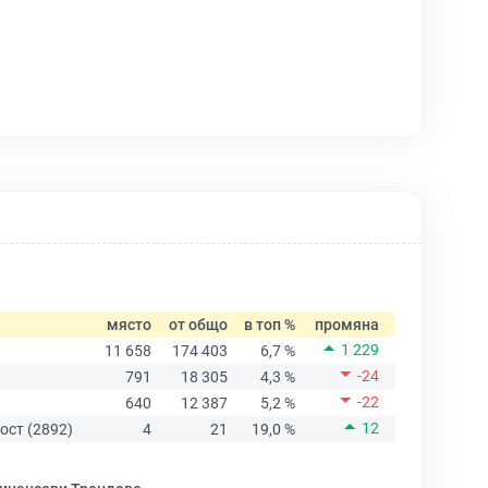
място
от общо
в топ %
промяна
1 229
11 658
174 403
6,7 %
-24
791
18 305
4,3 %
-22
640
12 387
5,2 %
12
ост (2892)
4
21
19,0 %