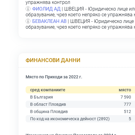
упражнява контрол
ФИОЛИД АД
| ШВЕЦИЯ - Юридическо лице ил
образувание, чрез което непряко се упражнява
БЕВАКЛЕАН АВ
| ШВЕЦИЯ - Юридическо лице 
образувание, чрез което непряко се упражнява
ФИНАНСОВИ ДАННИ
Място по Приходи за 2022 г.
сред компаниите
място
В България
7 590
В област Пловдив
777
В община Пловдив
512
По код на икономическа дейност (2892)
5