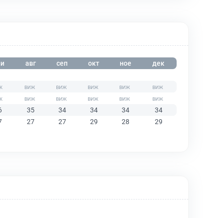
и
авг
сеп
окт
ное
дек
6
35
34
34
34
34
7
27
27
29
28
29