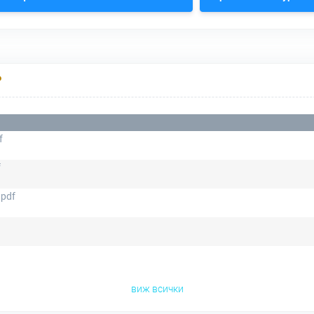
Р
f
f
.pdf
виж всички