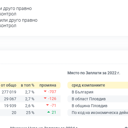
и друго правно
 контрол
или друго правно
 контрол
Място по Заплати за 2022 г.
от общо
в топ %
промяна
сред компаниите
-707
277 019
2,7 %
В България
-126
29 067
2,7 %
В област Пловдив
-71
19 939
2,6 %
В община Пловдив
21
20
25 %
По код на икономическа дейн