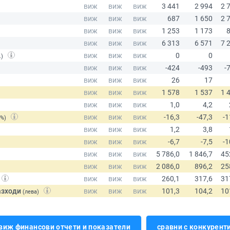
.)
(%)
азходи
(лева)
виж финансови отчети и показатели
сравни с конкурент