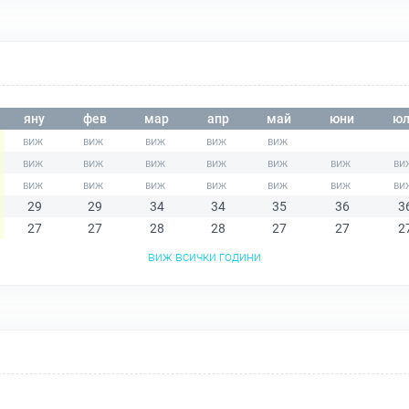
яну
фев
мар
апр
май
юни
юл
29
29
34
34
35
36
3
27
27
28
28
27
27
2
виж всички години