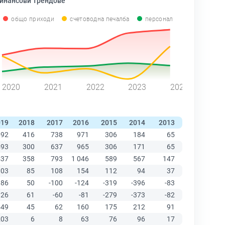
инансови Трендове
общо приходи
счетоводна печалба
персонал
2020
2021
2022
2023
2024
019
2018
2017
2016
2015
2014
2013