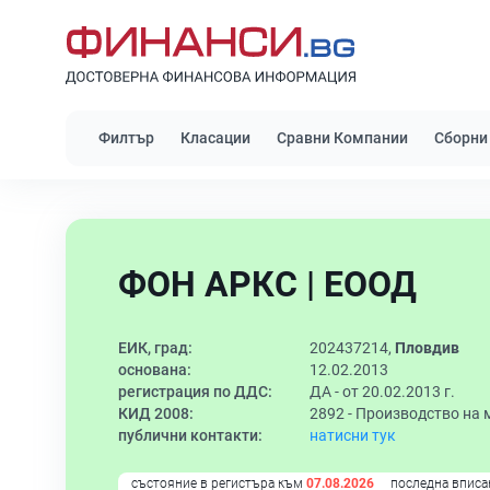
Филтър
Класации
Сравни Компании
Сборни
ФОН АРКС | ЕООД
ЕИК, град:
202437214,
Пловдив
основана:
12.02.2013
регистрация по ДДС:
ДА - от 20.02.2013 г.
КИД 2008:
2892 -
Производство на 
публични контакти:
натисни тук
състояние в регистъра към
07.08.2026
последна вписа