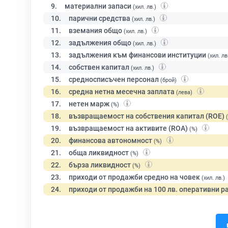
9.
материални запаси
(хил. лв.)
10.
парични средства
(хил. лв.)
11.
вземания общо
(хил. лв.)
12.
задължения общо
(хил. лв.)
13.
задължения към финансови институции
(хил. лв
14.
собствен капитал
(хил. лв.)
15.
средносписъчен персонал
(брой)
16.
средна нетна месечна заплата
(лева)
17.
нетен марж
(%)
18.
възвращаемост на собствения капитал (ROE)
19.
възвращаемост на активите (ROA)
(%)
20.
финансова автономност
(%)
21.
обща ликвидност
(%)
22.
бърза ликвидност
(%)
23.
приходи от продажби средно на човек
(хил. лв.)
24.
приходи от продажби на 100 лв. оперативни р