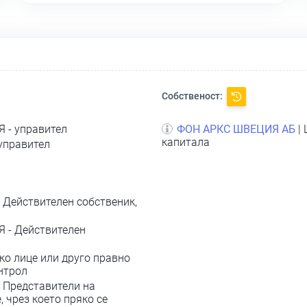
Собственост:
 - управител
ФОН АРКС ШВЕЦИЯ АБ
| 
капитала
управител
 Действителен собственик,
 - Действителен
о лице или друго правно
нтрол
 Представители на
 чрез което пряко се