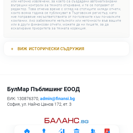
или неточно извлечени, за което са създадени автоматизирани
вътрешни контроли за тяхното откриване, и те се поправят от
редактор. Това отнема време с оглед на стотиците хиляди отчети,
които всяка година се публикуват в Търговския регистър, като
ние поправяме несъответствията от по-големите към по-малките
компании. Ако забележите непълноти или неточности във вашите
или в други финансови отчети, можете да ни пишете, за да
ескалираме приоритета за тяхната корекция.
ВИЖ
ИСТОРИЧЕСКИ СЪДРУЖИЯ
БулМар Пъблишинг ЕООД
ЕИК: 130876370,
admin@finansi.bg
София, ул. Найчо Цанов 172, ет. 3