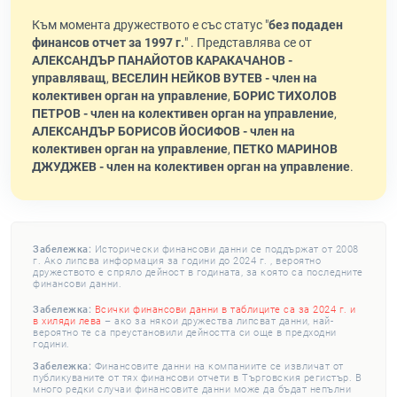
Към момента дружеството е със статус "
без подаден
финансов отчет за 1997 г.
" . Представлява се от
АЛЕКСАНДЪР ПАНАЙОТОВ КАРАКАЧАНОВ -
управляващ
,
ВЕСЕЛИН НЕЙКОВ ВУТЕВ - член на
колективен орган на управление
,
БОРИС ТИХОЛОВ
ПЕТРОВ - член на колективен орган на управление
,
АЛЕКСАНДЪР БОРИСОВ ЙОСИФОВ - член на
колективен орган на управление
,
ПЕТКО МАРИНОВ
ДЖУДЖЕВ - член на колективен орган на управление
.
Забележка:
Исторически финансови данни се поддържат от 2008
г. Ако липсва информация за години до 2024 г. , вероятно
дружеството е спряло дейност в годината, за която са последните
финансови данни.
Забележка:
Всички финансови данни в таблиците са за 2024 г. и
в хиляди лева
– ако за някои дружества липсват данни, най-
вероятно те са преустановили дейността си още в предходни
години.
Забележка:
Финансовите данни на компаниите се извличат от
публикуваните от тях финансови отчети в Търговския регистър. В
много редки случаи финансовите данни може да бъдат непълни