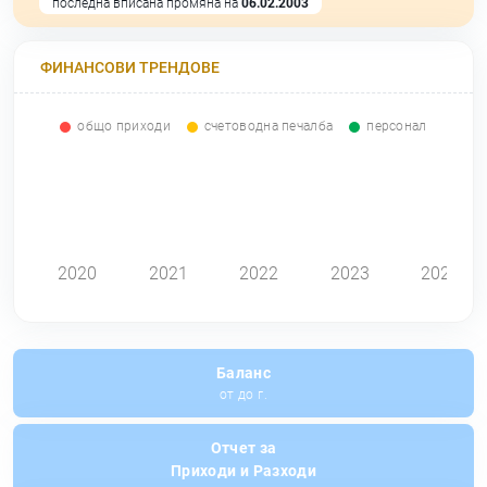
последна вписана промяна на
06.02.2003
ФИНАНСОВИ ТРЕНДОВЕ
общо приходи
счетоводна печалба
персонал
0
2020
2021
2022
2023
2024
Баланс
от до г.
Отчет за
Приходи и Разходи