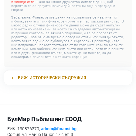
в хиляди лева
– ако за някои дружества липсват данни, най-
вероятно те са преустановили дейността си още в предходни
години.
Забележка:
Финансовите данни на компаниите се извличат от
публикуваните от тях финансови отчети в Търговския регистър. В
много редки случаи финансовите данни може да бъдат непълни
или неточно извлечени, за което са създадени автоматизирани
вътрешни контроли за тяхното откриване, и те се поправят от
редактор. Това отнема време с оглед на стотиците хиляди отчети,
които всяка година се публикуват в Търговския регистър, като
ние поправяме несъответствията от по-големите към по-малките
компании. Ако забележите непълноти или неточности във вашите
или в други финансови отчети, можете да ни пишете, за да
ескалираме приоритета за тяхната корекция.
ВИЖ
ИСТОРИЧЕСКИ СЪДРУЖИЯ
БулМар Пъблишинг ЕООД
ЕИК: 130876370,
admin@finansi.bg
София, ул. Найчо Цанов 172, ет. 3