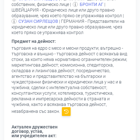
собственик, физическо лице |
БРОНТИ АГ
|
ШВЕЙЦАРИЯ - Юридическо лице или друго правно
образувание, чрез което пряко се упражнява контрол |
СУЗАН СИРЛЕЩОВ
| ГЕРМАНИЯ - Представители на
юридическо лице или друго правно образувание, чрез
което пряко се упражнява контрол
Предмет на дейност:
търговия на едро с месо и месни продукти; вътрешно -
търговска и външно - търговска дейност с всякакъв вид
стоки, за които няма нормативно ограничителен режим;
маркетингова дейност; комисионна, спедиторска,
складова и лизингова дейност; посредничество,
агентство и представителство на български и
чуждестранни физически и юридически лица у нас и в
чужбина; сделки с интелектуална собственост;
консултантски услуги; хотелиерска, туристическа,
рекламна и импресарска дейности в страната и
чужбина, както и всякаква търговска дейност,
незабранена със закон.
Актуален дружествен
договор, устав,
или учредителен акт: