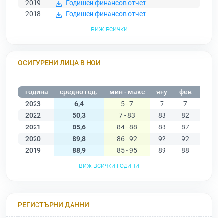
2019
Годишен финансов отчет
2018
Годишен финансов отчет
виж всички
ОСИГУРЕНИ ЛИЦА В НОИ
година
средно год.
мин - макс
яну
фев
мар
2023
6,4
5 - 7
7
7
7
2022
50,3
7 - 83
83
82
82
2021
85,6
84 - 88
88
87
87
2020
89,8
86 - 92
92
92
92
2019
88,9
85 - 95
89
88
87
виж всички години
РЕГИСТЪРНИ ДАННИ