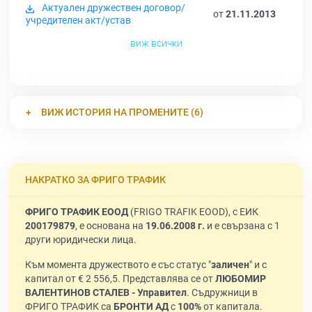
Актуален дружествен договор/
от
21.11.2013
учредителен акт/устав
виж всички
ВИЖ ИСТОРИЯ НА ПРОМЕНИТЕ (6)
НАКРАТКО ЗА ФРИГО ТРАФИК
ФРИГО ТРАФИК ЕООД
(FRIGO TRAFIK EOOD), с ЕИК
200179879
, е основана на
19.06.2008 г.
и е свързана с 1
други юридически лица.
Към момента дружеството е със статус "
заличен
" и с
капитал от € 2 556,5. Представлява се от
ЛЮБОМИР
ВАЛЕНТИНОВ СТАЛЕВ - Управител
. Съдружници в
ФРИГО ТРАФИК са
БРОНТИ АД
с
100%
от капитала.