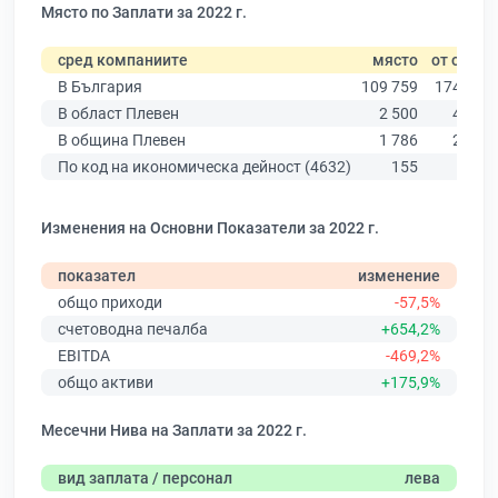
Място по Заплати за 2022 г.
сред компаниите
място
от общо
В България
109 759
174 403
В област Плевен
2 500
4 191
В община Плевен
1 786
2 923
По код на икономическа дейност (4632)
155
211
Изменения на Основни Показатели за 2022 г.
показател
изменение
общо приходи
-57,5%
счетоводна печалба
+654,2%
EBITDA
-469,2%
общо активи
+175,9%
Месечни Нива на Заплати за 2022 г.
вид заплата / персонал
лева