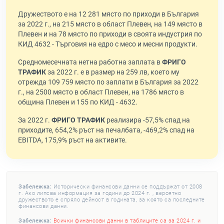
Дружеството е на 12 281 място по приходи в България
за 2022 г., на 215 място в област Плевен, на 149 място в
Плевен и на 78 място по приходи в своята индустрия по
КИД 4632 - Търговия на едро с месо и месни продукти.
Средномесечната нетна работна заплата в
ФРИГО
ТРАФИК
за 2022 г. е в размер на 259 лв, което му
отрежда 109 759 място по заплати в България за 2022
г., на 2500 място в област Плевен, на 1786 място в
община Плевен и 155 по КИД - 4632.
За 2022 г.
ФРИГО ТРАФИК
реализира -57,5% спад на
приходите, 654,2% ръст на печалбата, -469,2% спад на
EBITDA, 175,9% ръст на активите.
Забележка:
Исторически финансови данни се поддържат от 2008
г. Ако липсва информация за години до 2024 г. , вероятно
дружеството е спряло дейност в годината, за която са последните
финансови данни.
Забележка:
Всички финансови данни в таблиците са за 2024 г. и