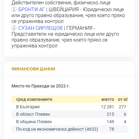
Действителен собственик, физическо лице
БРОНТИ АГ
| ШВЕЙЦАРИЯ - Юридическо лице
или друго правно образувание, чрез което пряко
се упражнява контрол
СУЗАН СИРЛЕЩОВ
| ГЕРМАНИЯ -
Представители на юридическо лице или друго
правно образувание, чрез което пряко се
упражнява контрол
ФИНАНСОВИ ДАННИ
Място по Приходи за 2022 г.
сред компаниите
място
от общо
В България
12 281
277 019
В област Плевен
215
6 347
В община Плевен
149
4 459
По код на икономическа дейност (4632)
78
260