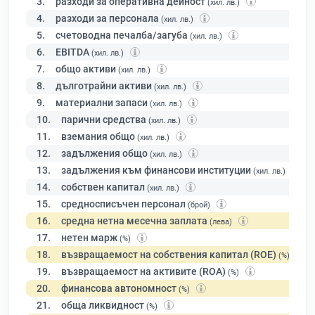
3.
разходи за оперативна дейност
(хил. лв.)
4.
разходи за персонала
(хил. лв.)
5.
счетоводна печалба/загуба
(хил. лв.)
6.
EBITDA
(хил. лв.)
7.
общо активи
(хил. лв.)
8.
дълготрайни активи
(хил. лв.)
9.
материални запаси
(хил. лв.)
10.
парични средства
(хил. лв.)
11.
вземания общо
(хил. лв.)
12.
задължения общо
(хил. лв.)
13.
задължения към финансови институции
(хил. лв.)
14.
собствен капитал
(хил. лв.)
15.
средносписъчен персонал
(брой)
16.
средна нетна месечна заплата
(лева)
17.
нетен марж
(%)
18.
възвращаемост на собствения капитал (ROE)
(%)
19.
възвращаемост на активите (ROA)
(%)
20.
финансова автономност
(%)
21.
обща ликвидност
(%)