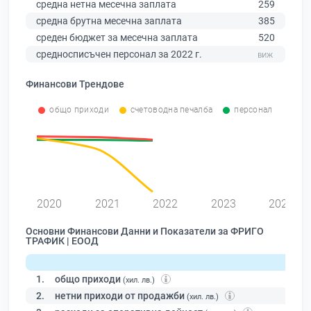
средна нетна месечна заплата
259
средна брутна месечна заплата
385
среден бюджет за месечна заплата
520
средносписъчен персонал за 2022 г.
Финансови Трендове
общо приходи
счетоводна печалба
персонал
0
2020
2021
2022
2023
2024
Основни Финансови Данни и Показатели за ФРИГО
ТРАФИК | ЕООД
1.
общо приходи
(хил. лв.)
2.
нетни приходи от продажби
(хил. лв.)