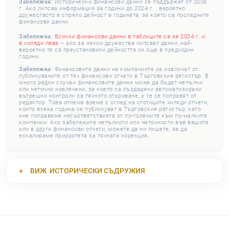
Забележка:
Исторически финансови данни се поддържат от 2008
г. Ако липсва информация за години до 2024 г. , вероятно
дружеството е спряло дейност в годината, за която са последните
финансови данни.
Забележка:
Всички финансови данни в таблиците са за 2024 г. и
в хиляди лева
– ако за някои дружества липсват данни, най-
вероятно те са преустановили дейността си още в предходни
години.
Забележка:
Финансовите данни на компаниите се извличат от
публикуваните от тях финансови отчети в Търговския регистър. В
много редки случаи финансовите данни може да бъдат непълни
или неточно извлечени, за което са създадени автоматизирани
вътрешни контроли за тяхното откриване, и те се поправят от
редактор. Това отнема време с оглед на стотиците хиляди отчети,
които всяка година се публикуват в Търговския регистър, като
ние поправяме несъответствията от по-големите към по-малките
компании. Ако забележите непълноти или неточности във вашите
или в други финансови отчети, можете да ни пишете, за да
ескалираме приоритета за тяхната корекция.
ВИЖ
ИСТОРИЧЕСКИ СЪДРУЖИЯ