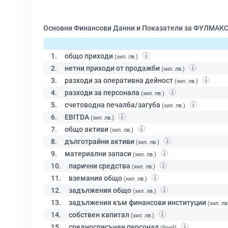
Основни Финансови Данни и Показатели за ФУЛМАКС -
1.
общо приходи
(хил. лв.)
2.
нетни приходи от продажби
(хил. лв.)
3.
разходи за оперативна дейност
(хил. лв.)
4.
разходи за персонала
(хил. лв.)
5.
счетоводна печалба/загуба
(хил. лв.)
6.
EBITDA
(хил. лв.)
7.
общо активи
(хил. лв.)
8.
дълготрайни активи
(хил. лв.)
9.
материални запаси
(хил. лв.)
10.
парични средства
(хил. лв.)
11.
вземания общо
(хил. лв.)
12.
задължения общо
(хил. лв.)
13.
задължения към финансови институции
(хил. лв
14.
собствен капитал
(хил. лв.)
15.
средносписъчен персонал
(брой)