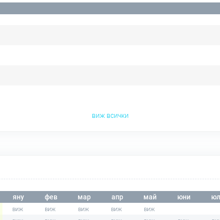
виж всички
яну
фев
мар
апр
май
юни
юл