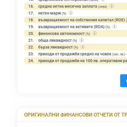
16.
средна нетна месечна заплата
(лева)
17.
нетен марж
(%)
18.
възвращаемост на собствения капитал (ROE)
19.
възвращаемост на активите (ROA)
(%)
20.
финансова автономност
(%)
21.
обща ликвидност
(%)
22.
бърза ликвидност
(%)
23.
приходи от продажби средно на човек
(хил. лв.)
24.
приходи от продажби на 100 лв. оперативни р
ОРИГИНАЛНИ ФИНАНСОВИ ОТЧЕТИ ОТ Т