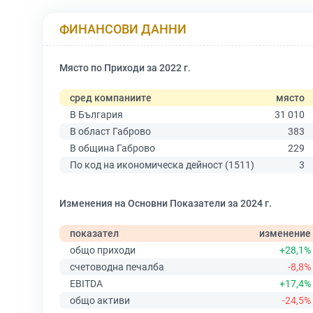
ФИНАНСОВИ ДАННИ
Място по Приходи за 2022 г.
сред компаниите
място
В България
31 010
В област Габрово
383
В община Габрово
229
По код на икономическа дейност (1511)
3
Изменения на Основни Показатели за 2024 г.
показател
изменение
общо приходи
+28,1%
счетоводна печалба
-8,8%
EBITDA
+17,4%
общо активи
-24,5%