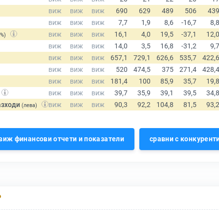
(%)
азходи
(лева)
виж финансови отчети и показатели
сравни с конкурент
Р