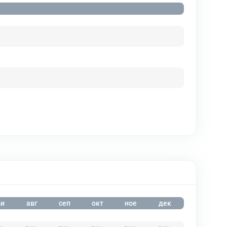
и
авг
сеп
окт
ное
дек