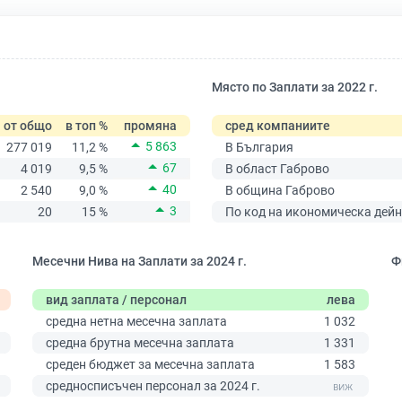
Място по Заплати за 2022 г.
от общо
в топ %
промяна
сред компаниите
5 863
277 019
11,2 %
В България
67
4 019
9,5 %
В област Габрово
40
2 540
9,0 %
В община Габрово
3
20
15 %
По код на икономическа дейн
Месечни Нива на Заплати за 2024 г.
Ф
вид заплата / персонал
лева
средна нетна месечна заплата
1 032
0
средна брутна месечна заплата
1 331
среден бюджет за месечна заплата
1 583
средносписъчен персонал за 2024 г.