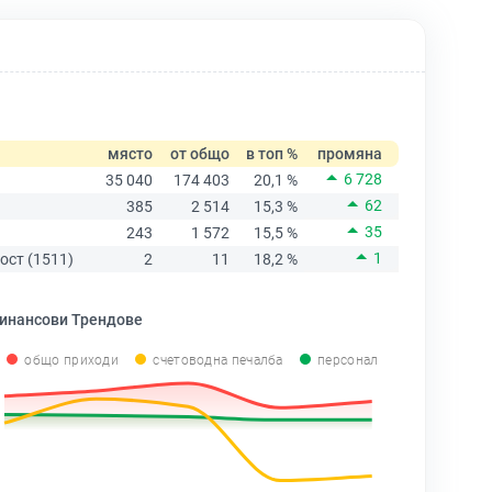
място
от общо
в топ %
промяна
6 728
35 040
174 403
20,1 %
62
385
2 514
15,3 %
35
243
1 572
15,5 %
1
ост (1511)
2
11
18,2 %
инансови Трендове
общо приходи
счетоводна печалба
персонал