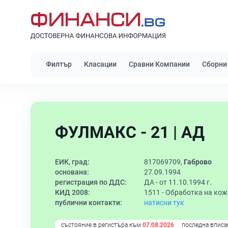
Филтър
Класации
Сравни Компании
Сборни
ФУЛМАКС - 21 | АД
ЕИК, град:
817069709,
Габрово
основана:
27.09.1994
регистрация по ДДС:
ДА - от 11.10.1994 г.
КИД 2008:
1511 -
Обработка на кожи
публични контакти:
натисни тук
състояние в регистъра към
07.08.2026
последна вписа