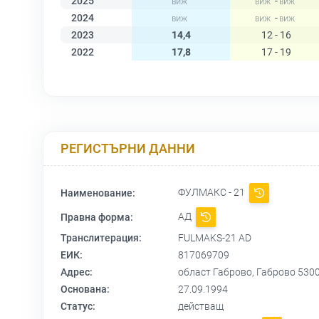
2025
-
2024
-
2023
14,4
12 - 16
2022
17,8
17 - 19
РЕГИСТЪРНИ ДАННИ
ФУЛМАКС - 21
Наименование:
АД
Правна форма:
Транслитерация:
FULMAKS-21 AD
ЕИК:
817069709
Адрес:
област Габрово, Габрово 53
Основана:
27.09.1994
Статус:
действащ