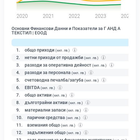
0
2020
2021
2022
2023
2024
Основни Финансови Данни и Показатели за Г АНД А
ТЕКСТИЛ | ЕООД
1.
общо приходи
(хил. лв.)
2.
нетни приходи от продажби
(хил. лв.)
3.
разходи за оперативна дейност
(хил. лв.)
4.
разходи за персонала
(хил. лв.)
5.
счетоводна печалба/загуба
(хил. лв.)
6.
EBITDA
(хил. лв.)
7.
общо активи
(хил. лв.)
8.
дълготрайни активи
(хил. лв.)
9.
материални запаси
(хил. лв.)
10.
парични средства
(хил. лв.)
11.
вземания общо
(хил. лв.)
12.
задължения общо
(хил. лв.)