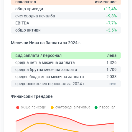
показател
изменение
общо приходи
+12,4%
счетоводна печалба
+9,8%
EBITDA
+7,7%
общо активи
+3,5%
Месечни Нива на Заплати за 2024 г.
вид заплата / персонал
лева
средна нетна месечна заплата
1 326
средна брутна месечна заплата
1 709
среден бюджет за месечна заплата
2 033
средносписъчен персонал за 2024 г.
Финансови Трендове
общо приходи
счетоводна печалба
персонал