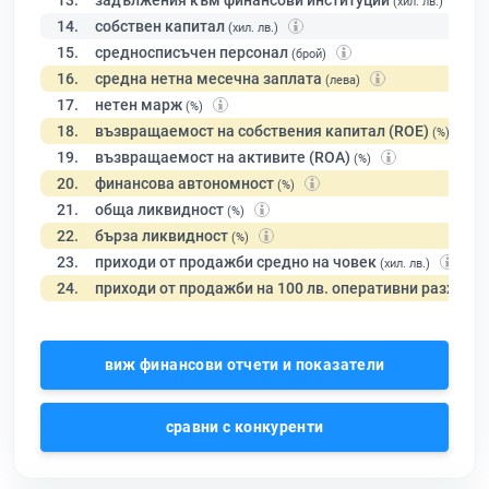
13.
задължения към финансови институции
(хил. лв.)
14.
собствен капитал
(хил. лв.)
15.
средносписъчен персонал
(брой)
16.
средна нетна месечна заплата
(лева)
17.
нетен марж
(%)
18.
възвращаемост на собствения капитал (ROE)
(%)
19.
възвращаемост на активите (ROA)
(%)
20.
финансова автономност
(%)
21.
обща ликвидност
(%)
22.
бърза ликвидност
(%)
23.
приходи от продажби средно на човек
(хил. лв.)
24.
приходи от продажби на 100 лв. оперативни разходи
виж финансови отчети и показатели
сравни с конкуренти