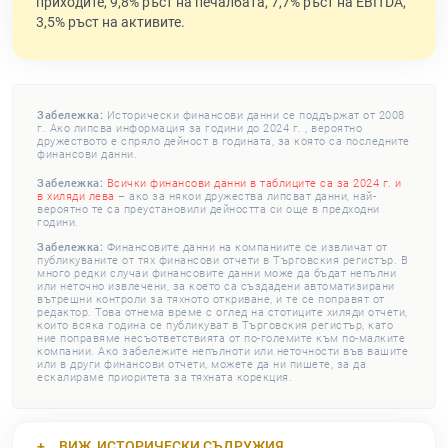
приходите, 9,8% ръст на печалбата, 7,7% ръст на EBITDA,
3,5% ръст на активите.
Забележка:
Исторически финансови данни се поддържат от 2008
г. Ако липсва информация за години до 2024 г. , вероятно
дружеството е спряло дейност в годината, за която са последните
финансови данни.
Забележка:
Всички финансови данни в таблиците са за 2024 г. и
в хиляди лева
– ако за някои дружества липсват данни, най-
вероятно те са преустановили дейността си още в предходни
години.
Забележка:
Финансовите данни на компаниите се извличат от
публикуваните от тях финансови отчети в Търговския регистър. В
много редки случаи финансовите данни може да бъдат непълни
или неточно извлечени, за което са създадени автоматизирани
вътрешни контроли за тяхното откриване, и те се поправят от
редактор. Това отнема време с оглед на стотиците хиляди отчети,
които всяка година се публикуват в Търговския регистър, като
ние поправяме несъответствията от по-големите към по-малките
компании. Ако забележите непълноти или неточности във вашите
или в други финансови отчети, можете да ни пишете, за да
ескалираме приоритета за тяхната корекция.
ВИЖ
ИСТОРИЧЕСКИ СЪДРУЖИЯ