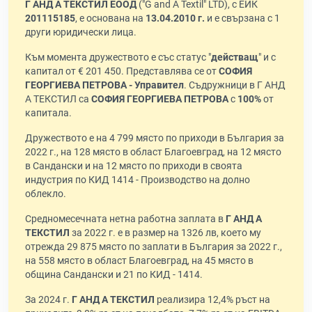
Г АНД А ТЕКСТИЛ ЕООД
("G and A Textil" LTD), с ЕИК
201115185
, е основана на
13.04.2010 г.
и е свързана с 1
други юридически лица.
Към момента дружеството е със статус "
действащ
" и с
капитал от € 201 450. Представлява се от
СОФИЯ
ГЕОРГИЕВА ПЕТРОВА - Управител
. Съдружници в Г АНД
А ТЕКСТИЛ са
СОФИЯ ГЕОРГИЕВА ПЕТРОВА
с
100%
от
капитала.
Дружеството е на 4 799 място по приходи в България за
2022 г., на 128 място в област Благоевград, на 12 място
в Сандански и на 12 място по приходи в своята
индустрия по КИД 1414 - Производство на долно
облекло.
Средномесечната нетна работна заплата в
Г АНД А
ТЕКСТИЛ
за 2022 г. е в размер на 1326 лв, което му
отрежда 29 875 място по заплати в България за 2022 г.,
на 558 място в област Благоевград, на 45 място в
община Сандански и 21 по КИД - 1414.
За 2024 г.
Г АНД А ТЕКСТИЛ
реализира 12,4% ръст на