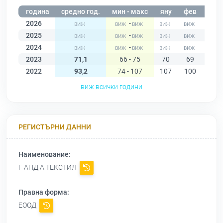
година
средно год.
мин - макс
яну
фев
мар
2026
-
2025
-
2024
-
2023
71,1
66 - 75
70
69
70
2022
93,2
74 - 107
107
100
102
виж всички години
РЕГИСТЪРНИ ДАННИ
Наименование:
Г АНД А ТЕКСТИЛ
Правна форма:
ЕООД